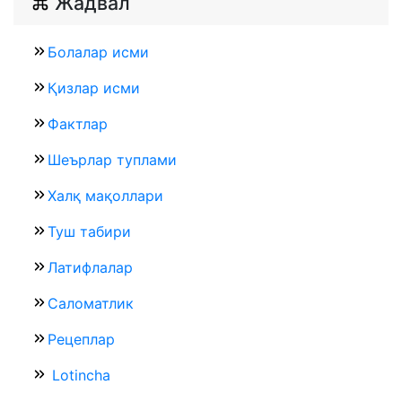
Жадвал
Болалар исми
Қизлар исми
Фактлар
Шеърлар туплами
Халқ мақоллари
Туш табири
Латифлалар
Саломатлик
Рецеплар
Lotincha