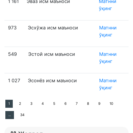
1 161
Эваз исм маъноси
Матнни
ўқинг
973
Эсхўжа исм маъноси
Матнни
ўқинг
549
Эстой исм маъноси
Матнни
ўқинг
1 027
Эсонёз исм маъноси
Матнни
ўқинг
1
2
3
4
5
6
7
8
9
10
...
34