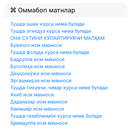
Оммабоп матнлар
Тушда эшик курса нима булади
Тушда этикдуз курса нима булади
ОНА СУТИНИ КЎПАЙТИРУВЧИ МАЛҲАМ
Бувачол исм маъноси
Тушда фолуда курса нима булади
Бадрулла исм маъноси
Бусолиҳа исм маъноси
Деҳқонхўжа исм маъноси
Эргашмирза исм маъноси
Тушда тикувчи, чевар курса нима булади
Ахиб исм маъноси
Даданазар исм маъноси
Азимшер исм маъноси
Тушда газабланмок курса нима булади
Ҳамидулла исм маъноси