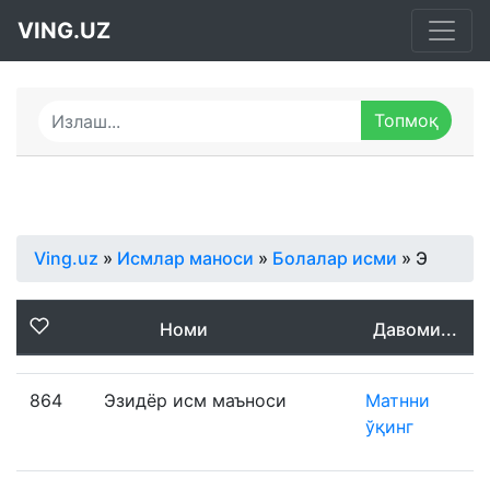
VING.UZ
Ving.uz
»
Исмлар маноси
»
Болалар исми
» Э
Номи
Давоми...
864
Эзидёр исм маъноси
Матнни
ўқинг