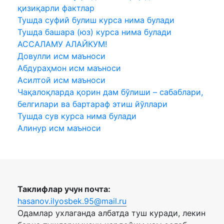
қизиқарли фактлар
Тушда суфий булиш курса нима булади
Тушда башара (юз) курса нима булади
АССАЛАМУ АЛАЙКУМ!
Довулли исм маъноси
Абдураҳмон исм маъноси
Асилтой исм маъноси
Чақалоқларда қорин дам бўлиши – сабаблари,
белгилари ва бартараф этиш йўллари
Тушда сув курса нима булади
Алинур исм маъноси
Таклифлар учун почта:
hasanov.ilyosbek.95@mail.ru
Одамлар ухлаганда албатда туш куради, лекин