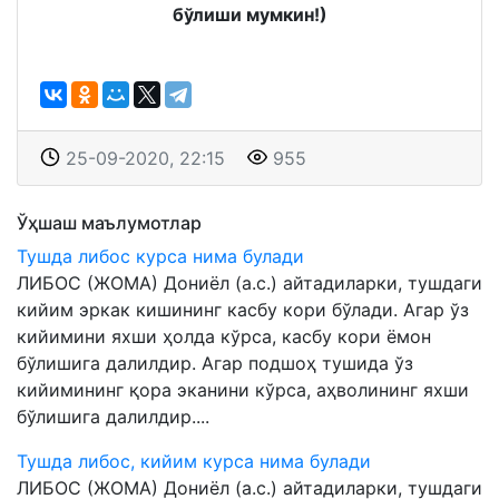
бўлиши мумкин!)
25-09-2020, 22:15
955
Ўҳшаш маълумотлар
Тушда либос курса нима булади
ЛИБОС (ЖОМА) Дониёл (а.с.) айтадиларки, тушдаги
кийим эркак кишининг касбу кори бўлади. Агар ўз
кийимини яхши ҳолда кўрса, касбу кори ёмон
бўлишига далилдир. Агар подшоҳ тушида ўз
кийимининг қора эканини кўрса, аҳволининг яхши
бўлишига далилдир....
Тушда либос, кийим курса нима булади
ЛИБОС (ЖОМА) Дониёл (а.с.) айтадиларки, тушдаги