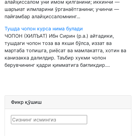
алайҳиссалом уни имом қилганини; иккинчи —
шаръиат илмларини ўрганаётганини; учинчи —
пайғамбар алайҳиссаломнинг...
Тушда чопон курса нима булади
ЧОПОН (ХИЛЪАТ) Ибн Сирин (р.а.) айтадики,
тушдаги чопон тоза ва яхши бўлса, иззат ва
мартаба топишга, риёсат ва мамлакатга, хотин ва
канизакка далилдир. Таъбир хукми чопон
берувчининг қадри қимматига бағликдир....
Фикр қўшиш