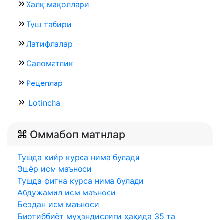
Халқ мақоллари
Туш табири
Латифлалар
Саломатлик
Рецеплар
Lotincha
Оммабоп матнлар
Тушда кийр курса нима булади
Эшёр исм маъноси
Тушда фитна курса нима булади
Абдужамил исм маъноси
Бердан исм маъноси
Биотиббиёт муҳандислиги ҳақида 35 та