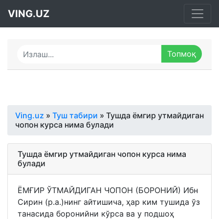
VING.UZ
Ving.uz
»
Туш табири
» Тушда ёмгир утмайдиган
чопон курса нима булади
Тушда ёмгир утмайдиган чопон курса нима
булади
ЁМҒИР ЎТМАЙДИГАН ЧОПОН (БОРОНИЙ) Ибн
Сирин (р.а.)нинг айтишича, ҳар ким тушида ўз
танасида боронийни кўрса ва у подшоҳ