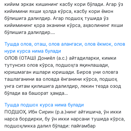
кийим эркак кишининг касбу кори бўлади. Агар ўз
кийимини яхши ҳолда кўрса, касбу кори ёмон
бўлишига далилдир. Агар подшоҳ тушида ўз
кийимининг қора эканини кўрса, аҳволининг яхши
бўлишига далилдир....
Тушда олов, оташ, олов алангаси, олов ёкмок, олов
нури курса нима булади
ОЛОВ (ОТАШ) Дониёл (а.с.) айтадиларки, кимки
тутунсиз олов кўрса, подшоҳга яқинлашади,
юришмаган ишлари юришади. Биров уни оловга
ташлаганини ва оловда ёнганини кўрса, подшоҳ
унга ситам қилишига далилдир, лекин тезда озод
бўлади ва башорат ҳамда...
Тушда подшох курса нима булади
ПОДШОҲ. Ибн Сирин (р.а.)нинг айтишича, ўн икки
нарса бордирки, бу ўн икки нарсани тушида кўрса,
подшоҳликка далил бўлади: пайғамбар