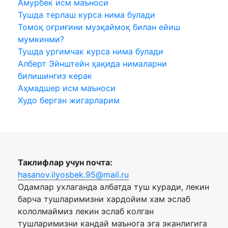
Амурбек исм маъноси
Тушда терлаш курса нима булади
Томоқ оғриғини музқаймоқ билан ейиш
мумкинми?
Тушда ургимчак курса нима булади
Алберт Эйнштейн ҳақида нималарни
билишингиз керак
Аҳмадшер исм маъноси
Худо берган жигарларим
Таклифлар учун почта:
hasanov.ilyosbek.95@mail.ru
Одамлар ухлаганда албатда туш куради, лекин
барча тушларимизни хардойим хам эслаб
кололмаймиз лекин эслаб колган
тушларимизни кандай маънога эга эканлигига