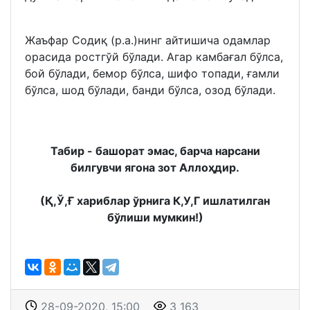
Жаъфар Содиқ (р.а.)нинг айтишича одамлар
орасида ростгўй бўлади. Агар камбағал бўлса,
бой бўлади, бемор бўлса, шифо топади, ғамли
бўлса, шод бўлади, банди бўлса, озод бўлади.
Табир - башорат эмас, барча нарсани
билгувчи ягона зот Аллоҳдир.
(Қ,Ў,Ғ хариблар ўрнига К,У,Г ишлатилган
бўлиши мумкин!)
28-09-2020, 15:00
3 163