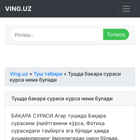
VING.UZ
Ving.uz
»
Туш табири
» Тушда бакара сураси
курса нима булади
Тушда бакара сураси курса нима булади
БАҚАРА СУРАСИ Агар тушида Бақара
сурасини ўқиётганини кўрса, Фотиҳа
сурасидаги таъбирга эга бўлади ҳамда
душманларнинг ёмонлигидан омон бўлади.