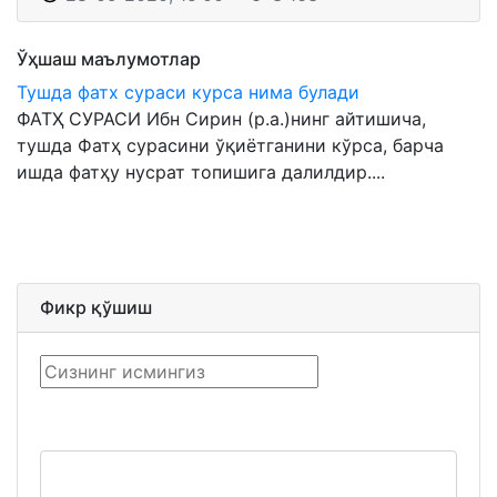
Ўҳшаш маълумотлар
Тушда фатх сураси курса нима булади
ФАТҲ СУРАСИ Ибн Сирин (р.а.)нинг айтишича,
тушда Фатҳ сурасини ўқиётганини кўрса, барча
ишда фатҳу нусрат топишига далилдир....
Фикр қўшиш