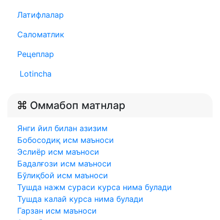
Латифлалар
Саломатлик
Рецеплар
Lotincha
Оммабоп матнлар
Янги йил билан азизим
Бобосодиқ исм маъноси
Эслиёр исм маъноси
Бадалғози исм маъноси
Бўлиқбой исм маъноси
Тушда нажм сураси курса нима булади
Тушда калай курса нима булади
Гарзан исм маъноси