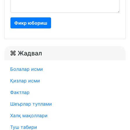
Фикр юбориш
Жадвал
Болалар исми
Қизлар исми
Фактлар
Шеърлар туплами
Халқ мақоллари
Туш табири