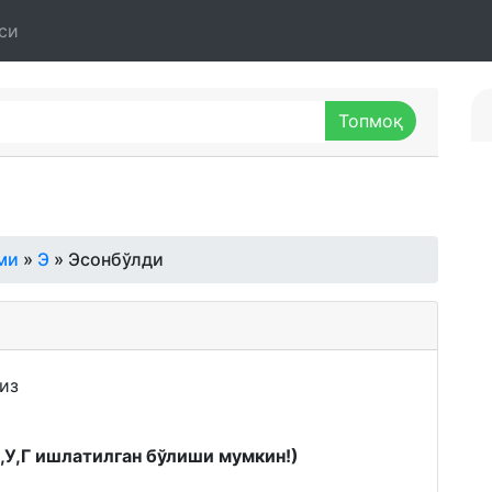
си
ми
»
Э
» Эсонбўлди
из
К,У,Г ишлатилган бўлиши мумкин!)