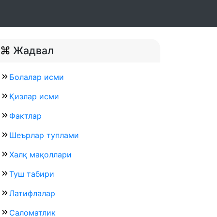
Жадвал
Болалар исми
Қизлар исми
Фактлар
Шеърлар туплами
Халқ мақоллари
Туш табири
Латифлалар
Саломатлик