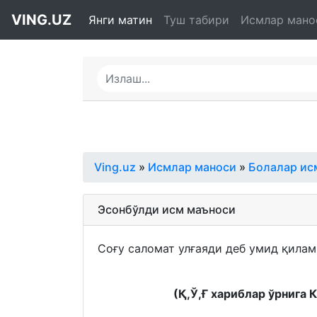
VING.UZ
Янги матин
Туш табири
Исмлар мано
Ving.uz
»
Исмлар маноси
»
Болалар ис
Эсонбўлди исм маъноси
Соғу саломат улғаяди деб умид қилам
(Қ,Ў,Ғ хариблар ўрнига 