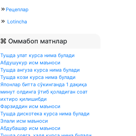
Рецеплар
Lotincha
Оммабоп матнлар
Тушда улат курса нима булади
Абдушукур исм маъноси
Тушда ангуза курса нима булади
Тушда кози курса нима булади
Японлар битта сўкинганда 1 дақиқа
минут олдинга ўтиб қоладиган соат
ихтиро қилишибди
Фарзиддин исм маъноси
Тушда дискотека курса нима булади
Элали исм маъноси
Абдубашар исм маъноси
Тушда совга, хадя курса нима булади