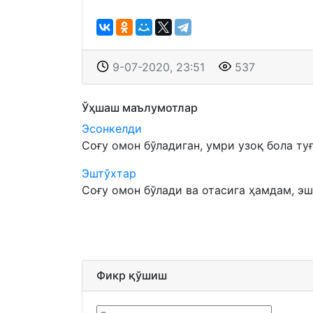
9-07-2020, 23:51
537
Ўҳшаш маълумотлар
Эсонкелди
Соғу омон бўладиган, умри узоқ бола туғ
Эштўхтар
Соғу омон бўлади ва отасига ҳамдам, эш
Фикр қўшиш