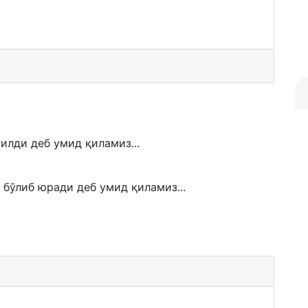
илди деб умид қиламиз...
 бўлиб юради деб умид қиламиз...