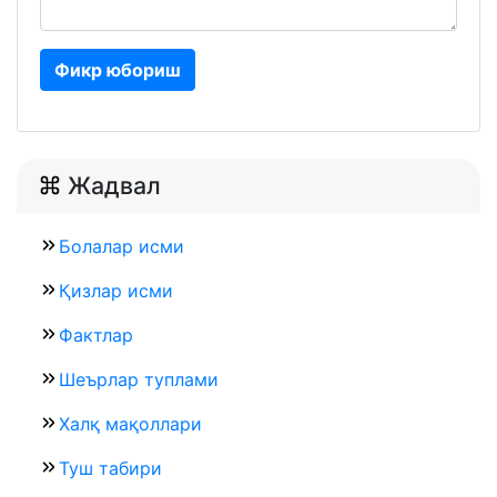
Фикр юбориш
Жадвал
Болалар исми
Қизлар исми
Фактлар
Шеърлар туплами
Халқ мақоллари
Туш табири