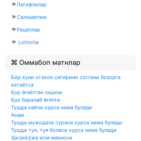
Латифлалар
Саломатлик
Рецеплар
Lotincha
Оммабоп матнлар
Бир куни отахон сигирини сотгани бозорга
кетаëтса
Қор ёғаётган оқшом
Қор баралаб ёғяпти
Тушда кайчи курса нима булади
Акам
Тушда мужодала сураси курса нима булади
Тушда туя, туя боласи курса нима булади
Ҳасанхўжа исм маъноси