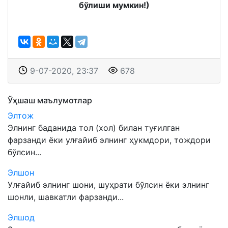
бўлиши мумкин!)
9-07-2020, 23:37
678
Ўҳшаш маълумотлар
Элтож
Элнинг баданида тол (хол) билан туғилган
фарзанди ёки улғайиб элнинг ҳукмдори, тождори
бўлсин...
Элшон
Улғайиб элнинг шони, шуҳрати бўлсин ёки элнинг
шонли, шавкатли фарзанди...
Элшод