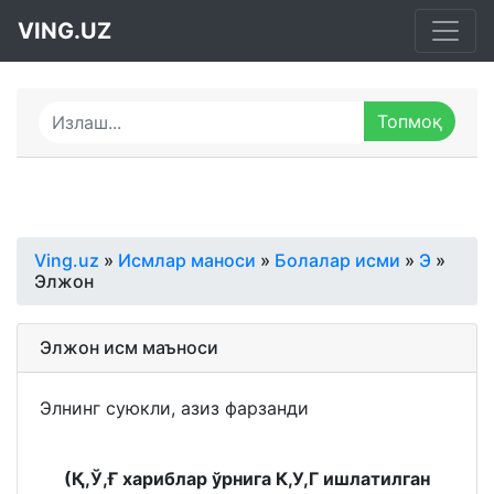
VING.UZ
Ving.uz
»
Исмлар маноси
»
Болалар исми
»
Э
»
Элжон
Элжон исм маъноси
Элнинг суюкли, азиз фарзанди
(Қ,Ў,Ғ хариблар ўрнига К,У,Г ишлатилган