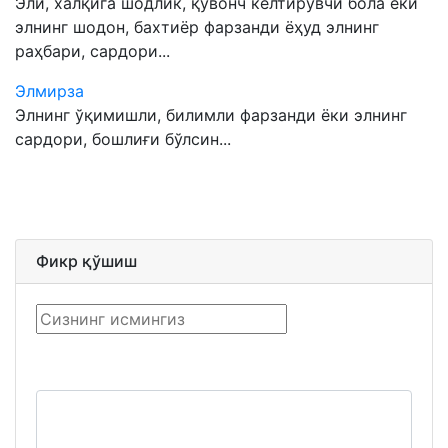
Эли, халқига шодлик, қувонч келтирувчи бола ёки
элнинг шодон, бахтиёр фарзанди ёҳуд элнинг
раҳбари, сардори...
Элмирза
Элнинг ўқимишли, билимли фарзанди ёки элнинг
сардори, бошлиғи бўлсин...
Фикр қўшиш