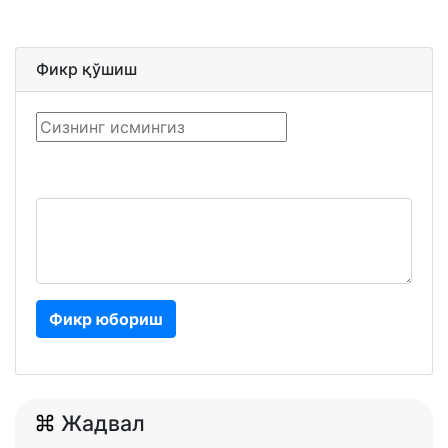
Фикр қўшиш
Фикр юбориш
Жадвал