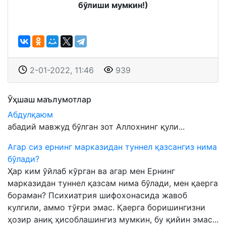
бўлиши мумкин!)
2-01-2022, 11:46
939
Ўҳшаш маълумотлар
Абдулқаюм
абадий мавжуд бўлган зот Аллохнинг қули...
Агар сиз ернинг марказидан туннел қазсангиз нима
бўлади?
Ҳар ким ўйлаб кўрган ва агар мен Ернинг
марказидан туннел қазсам нима бўлади, мен қаерга
бораман? Психиатрия шифохонасида жавоб
кулгили, аммо тўғри эмас. Қаерга боришингизни
ҳозир аниқ ҳисоблашингиз мумкин, бу қийин эмас...