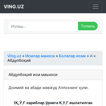
VING.UZ
Ving.uz
»
Исмлар маноси
»
Болалар исми
»
А
»
Абдулбоқий
Абдулбоқий исм маъноси
Доимий ва абади мавжуд Аллохнинг қули.
(Қ,Ў,Ғ хариблар ўрнига К,У,Г ишлатилган