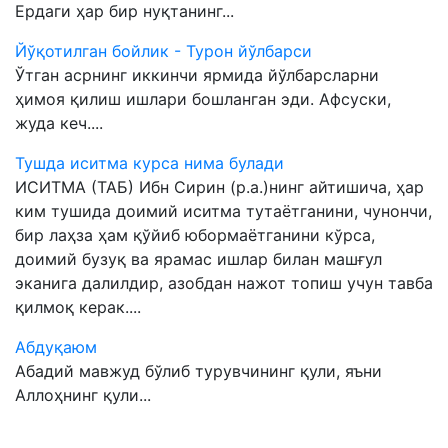
Ердаги ҳар бир нуқтанинг...
Йўқотилган бойлик - Турон йўлбарси
Ўтган асрнинг иккинчи ярмида йўлбарсларни
ҳимоя қилиш ишлари бошланган эди. Афсуски,
жуда кеч....
Тушда иситма курса нима булади
ИСИТМА (ТАБ) Ибн Сирин (р.а.)нинг айтишича, ҳар
ким тушида доимий иситма тутаётганини, чунончи,
бир лаҳза ҳам қўйиб юбормаётганини кўрса,
доимий бузуқ ва ярамас ишлар билан машғул
эканига далилдир, азобдан нажот топиш учун тавба
қилмоқ керак....
Абдуқаюм
Абадий мавжуд бўлиб турувчининг қули, яъни
Аллоҳнинг қули...