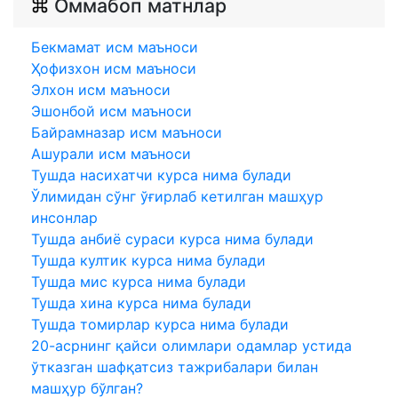
Оммабоп матнлар
Бекмамат исм маъноси
Ҳофизхон исм маъноси
Элхон исм маъноси
Эшонбой исм маъноси
Байрамназар исм маъноси
Ашурали исм маъноси
Тушда насихатчи курса нима булади
Ўлимидан сўнг ўғирлаб кетилган машҳур
инсонлар
Тушда анбиё сураси курса нима булади
Тушда култик курса нима булади
Тушда мис курса нима булади
Тушда хина курса нима булади
Тушда томирлар курса нима булади
20-асрнинг қайси олимлари одамлар устида
ўтказган шафқатсиз тажрибалари билан
машҳур бўлган?