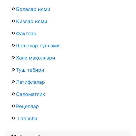
Болалар исми
Қизлар исми
Фактлар
Шеърлар туплами
Халқ мақоллари
Туш табири
Латифлалар
Саломатлик
Рецеплар
Lotincha