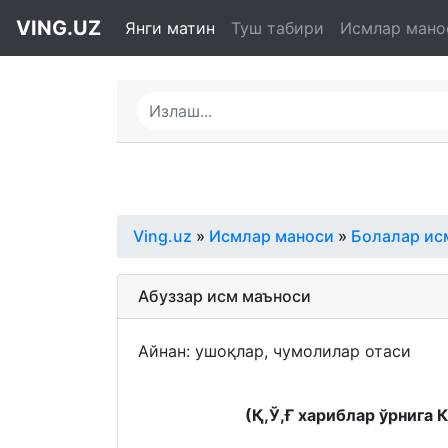
VING.UZ
Янги матин
Туш табири
Исмлар мано
Ving.uz
»
Исмлар маноси
»
Болалар ис
Абуззар исм маъноси
Айнан: ушоқлар, чумолилар отаси
(Қ,Ў,Ғ хариблар ўрнига 