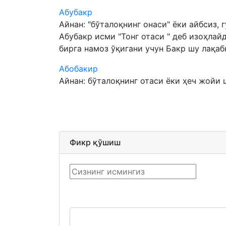
Абубакр
Айнан: "бўталоқнинг онаси" ёки айбсиз, 
Абубакр исми "Тонг отаси " деб изоҳлай
бирга намоз ўқигани учун Бакр шу лақабни
Абобакир
Айнан: бўталоқнинг отаси ёки ҳеч жойи ш
Фикр қўшиш