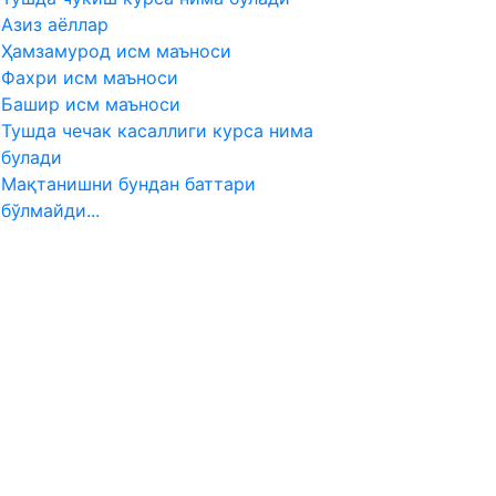
Aзиз аёллар
Ҳамзамурод исм маъноси
Фахри исм маъноси
Башир исм маъноси
Тушда чечак касаллиги курса нима
булади
Мақтанишни бундан баттари
бўлмайди...