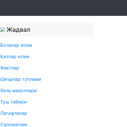
Жадвал
Болалар исми
Қизлар исми
Фактлар
Шеърлар туплами
Халқ мақоллари
Туш табири
Латифлалар
Саломатлик