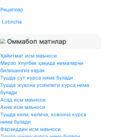
Рецеплар
Lotincha
Оммабоп матнлар
Ҳайитмат исм маъноси
Мирзо Улуғбек ҳақида нималарни
билишингиз керак
Тушда сут курса нима булади
Тушда жувона усимлиги курса нима
булади
Асад исм маъноси
Анна исм маъноси
Тушда кели, келича, ховонча курса
нима булади
Фарзиддин исм маъноси
Тушда чукиш курса нима булади