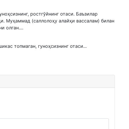
гуноҳсизнинг, ростгўйнинг отаси. Баъзилар
ди. Муҳаммад (саллолоҳу алайҳи вассалам) билан
 олган....
икас топмаган, гуноҳсизнинг отаси...