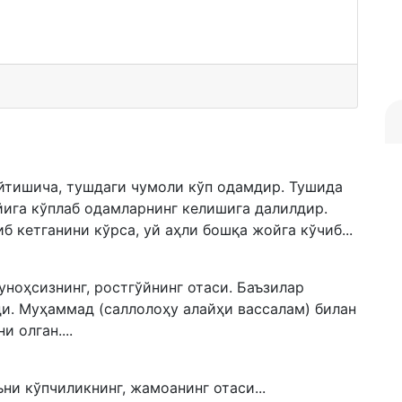
йтишича, тушдаги чумоли кўп одамдир. Тушида
йига кўплаб одамларнинг келишига далилдир.
б кетганини кўрса, уй аҳли бошқа жойга кўчиб...
гуноҳсизнинг, ростгўйнинг отаси. Баъзилар
ди. Муҳаммад (саллолоҳу алайҳи вассалам) билан
 олган....
ни кўпчиликнинг, жамоанинг отаси...