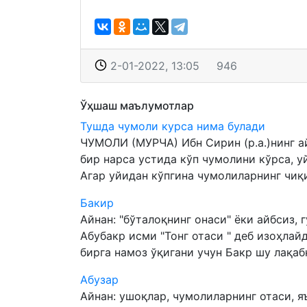
2-01-2022, 13:05
946
Ўҳшаш маълумотлар
Тушда чумоли курса нима булади
ЧУМОЛИ (МУРЧА) Ибн Сирин (р.а.)нинг а
бир нарса устида кўп чумолини кўрса, у
Агар уйидан кўпгина чумолиларнинг чиқи
Бакир
Айнан: "бўталоқнинг онаси" ёки айбсиз, 
Абубакр исми "Тонг отаси " деб изоҳлай
бирга намоз ўқигани учун Бакр шу лақабни
Абузар
Айнан: ушоқлар, чумолиларнинг отаси, яъ