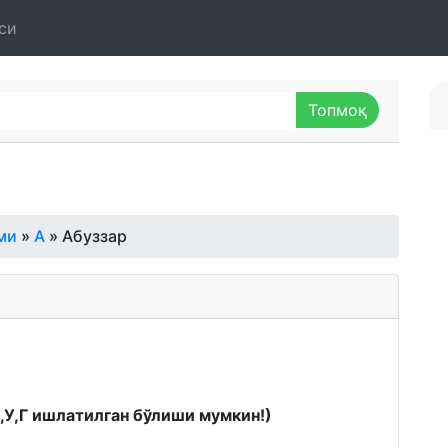
си
ми
»
А
» Абуззар
К,У,Г ишлатилган бўлиши мумкин!)