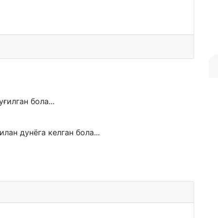
ғилган бола...
лан дунёга келган бола...