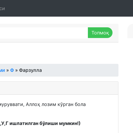
си
ми
»
Ф
» Фарзулла
муруввати, Аллоҳ лозим кўрган бола
К,У,Г ишлатилган бўлиши мумкин!)