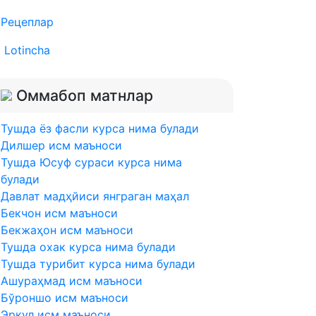
Рецеплар
Lotincha
Оммабоп матнлар
Тушда ёз фасли курса нима булади
Дилшер исм маъноси
Тушда Юсуф сураси курса нима
булади
Давлат мадҳйиси янграган маҳал
Бекчон исм маъноси
Бекжаҳон исм маъноси
Тушда охак курса нима булади
Тушда турибит курса нима булади
Ашураҳмад исм маъноси
Бўроншо исм маъноси
Эрқул исм маъноси