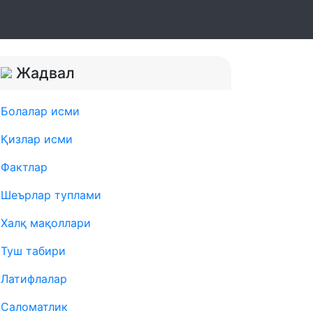
Жадвал
Болалар исми
Қизлар исми
Фактлар
Шеърлар туплами
Халқ мақоллари
Туш табири
Латифлалар
Саломатлик