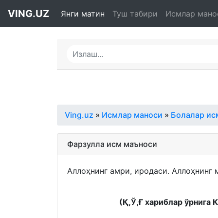
VING.UZ
Янги матин
Туш табири
Исмлар мано
Ving.uz
»
Исмлар маноси
»
Болалар ис
Фарзулла исм маъноси
Аллоҳнинг амри, иродаси. Аллоҳнинг 
(Қ,Ў,Ғ хариблар ўрнига 