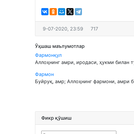
9-07-2020, 23:59
717
Ўҳшаш маълумотлар
Фармонқул
Аллоҳнинг амри, иродаси, ҳукми билан ту
Фармон
Буйруқ, амр; Аллоҳнинг фармони, амри би
Фикр қўшиш