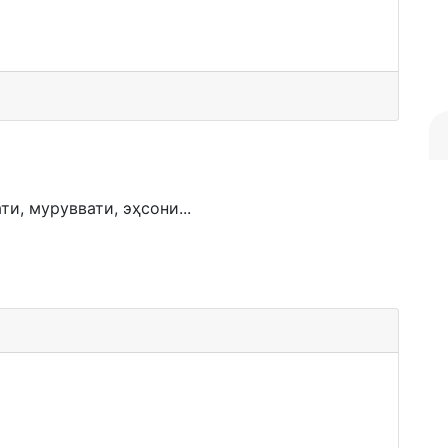
ти, муруввати, эҳсони...