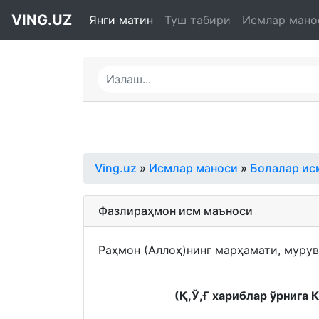
VING.UZ
Янги матин
Туш табири
Исмлар мано
Ving.uz
»
Исмлар маноси
»
Болалар ис
Фазлираҳмон исм маъноси
Раҳмон (Аллоҳ)нинг марҳамати, мурув
(Қ,Ў,Ғ хариблар ўрнига 