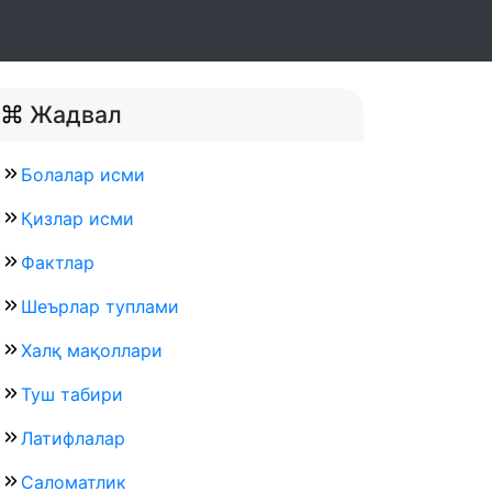
Жадвал
Болалар исми
Қизлар исми
Фактлар
Шеърлар туплами
Халқ мақоллари
Туш табири
Латифлалар
Саломатлик