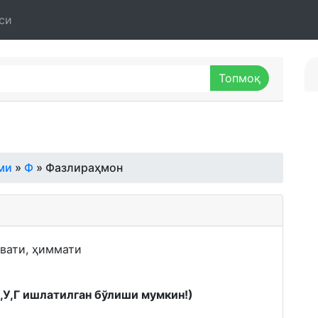
си
ми
»
Ф
» Фазлираҳмон
вати, ҳиммати
К,У,Г ишлатилган бўлиши мумкин!)