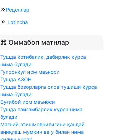
Рецеплар
Lotincha
Оммабоп матнлар
Тушда котибалик, дабирлик курса
нима булади
Гупронқул исм маъноси
Тушда АЗОН
Тушда бозорларга олов тушиши курса
нима булади
Буғибой исм маъноси
Тушда пайгамбарлик курса нима
булади
Магний этишмовчилигини қандай
аниқлаш мумкин ва у билан нима
қилиш керак