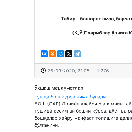
Табир - башорат эмас, барча 
(Қ,Ў,Ғ хариблар ўрнига 
28-09-2020, 21:05
1 276
Ўҳшаш маълумотлар
Тушда бош курса нима булади
БОШ (САР) Дониёл алайҳиссаломнинг ай
тушида кесилган бошни кўрса, дўст ва р
бошқалар хайру манфаат топишига далил
бўлганини...