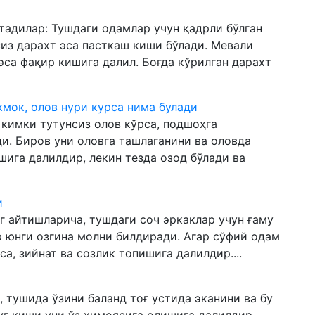
тадилар: Тушдаги одамлар учун қадрли бўлган
сиз дарахт эса пасткаш киши бўлади. Мевали
эса фақир кишига далил. Боғда кўрилган дарахт
ёкмок, олов нури курса нима булади
 кимки тутунсиз олов кўрса, подшоҳга
. Биров уни оловга ташлаганини ва оловда
шига далилдир, лекин тезда озод бўлади ва
и
г айтишларича, тушдаги соч эркаклар учун ғаму
р юнги озгина молни билдиради. Агар сўфий одам
а, зийнат ва созлик топишига далилдир....
, тушида ўзини баланд тоғ устида эканини ва бу