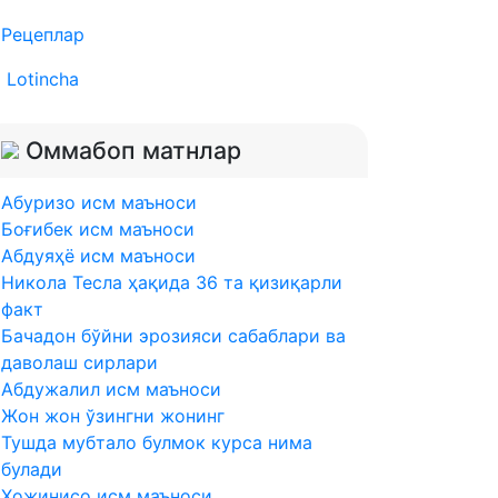
Рецеплар
Lotincha
Оммабоп матнлар
Абуризо исм маъноси
Боғибек исм маъноси
Абдуяҳё исм маъноси
Никола Тесла ҳақида 36 та қизиқарли
факт
Бачадон бўйни эрозияси сабаблари ва
даволаш сирлари
Абдужалил исм маъноси
Жон жон ўзингни жонинг
Тушда мубтало булмок курса нима
булади
Ҳожинисо исм маъноси