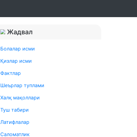
Жадвал
Болалар исми
Қизлар исми
Фактлар
Шеърлар туплами
Халқ мақоллари
Туш табири
Латифлалар
Саломатлик