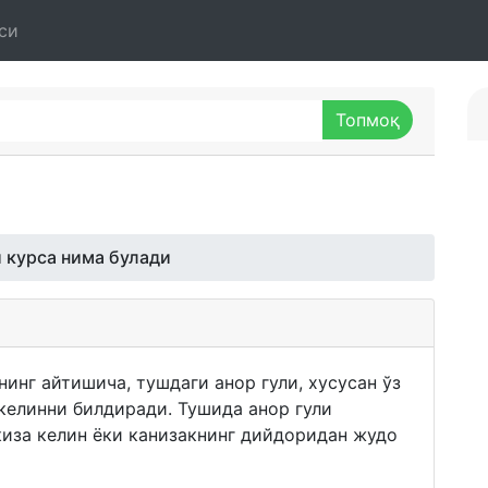
си
и курса нима булади
инг айтишича, тушдаги анор гули, хусусан ўз
 келинни билдиради. Тушида анор гули
киза келин ёки канизакнинг дийдоридан жудо