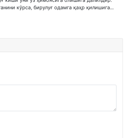
луғ киши уни ўз ҳимоясига олишига далилдир.
нини кўрса, бирулуғ одамга қаҳр қилишига...