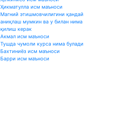
Ҳикматулла исм маъноси
Магний этишмовчилигини қандай
аниқлаш мумкин ва у билан нима
қилиш керак
Акмал исм маъноси
Тушда чумоли курса нима булади
Бахтиниёз исм маъноси
Барри исм маъноси