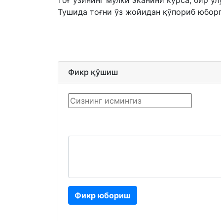
тоғ ўзининг мулки эканини кўрса, бир у
Тушида тоғни ўз жойидан қўпориб юборга
Фикр қўшиш
Фикр юбориш