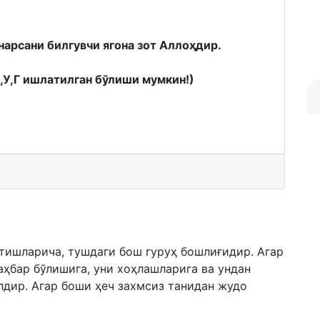
нарсани билгувчи ягона зот Аллоҳдир.
К,У,Г ишлатилган бўлиши мумкин!)
тишларича, тушдаги бош гуруҳ бошлиғидир. Агар
аҳбар бўлишига, уни хоҳлашларига ва ундан
дир. Агар боши ҳеч захмсиз танидан жудо