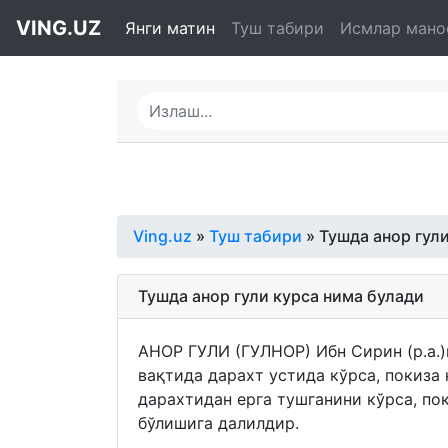
VING.UZ
Янги матин
Туш табири
Исмлар мано
Ving.uz
»
Туш табири
» Тушда анор гул
Тушда анор гули курса нима булади
АНОР ГУЛИ (ГУЛНОР) Ибн Сирин (р.а.)н
вақтида дарахт устида кўрса, покиза
дарахтидан ерга тушганини кўрса, по
бўлишига далилдир.