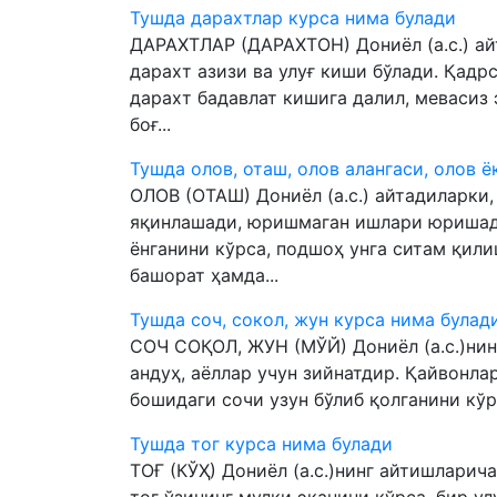
Тушда дарахтлар курса нима булади
ДАРАХТЛАР (ДАРАХТОН) Дониёл (а.с.) ай
дарахт азизи ва улуғ киши бўлади. Қадр
дарахт бадавлат кишига далил, мевасиз 
боғ...
Тушда олов, оташ, олов алангаси, олов 
ОЛОВ (ОТАШ) Дониёл (а.с.) айтадиларки,
яқинлашади, юришмаган ишлари юришади
ёнганини кўрса, подшоҳ унга ситам қили
башорат ҳамда...
Тушда соч, сокол, жун курса нима булад
СОЧ СОҚОЛ, ЖУН (МЎЙ) Дониёл (а.с.)нин
андуҳ, аёллар учун зийнатдир. Қайвонла
бошидаги сочи узун бўлиб қолганини кўрс
Тушда тог курса нима булади
ТОҒ (КЎҲ) Дониёл (а.с.)нинг айтишларича