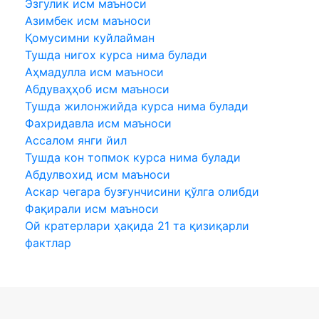
Эзгулик исм маъноси
Азимбек исм маъноси
Қомусимни куйлайман
Тушда нигох курса нима булади
Аҳмадулла исм маъноси
Абдуваҳҳоб исм маъноси
Тушда жилонжийда курса нима булади
Фахридавла исм маъноси
Aссалом янги йил
Тушда кон топмок курса нима булади
Абдулвохид исм маъноси
Аскар чегара бузғунчисини қўлга олибди
Фақирали исм маъноси
Ой кратерлари ҳақида 21 та қизиқарли
фактлар