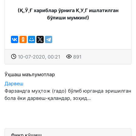
(Қ,Ў,Ғ хариблар ўрнига К,У,Г ишлатилган
бўлиши мумкин!)
10-07-2020, 00:21
891
Ўҳшаш маълумотлар
Дарвеш
Фарзандга муҳтож (гадо) бўлиб юрганда эришилган
бола ёки дарвеш-қаландар, зоҳид...
Фикр қўшиш