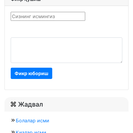
Фикр юбориш
Жадвал
Болалар исми
Қизлар исми