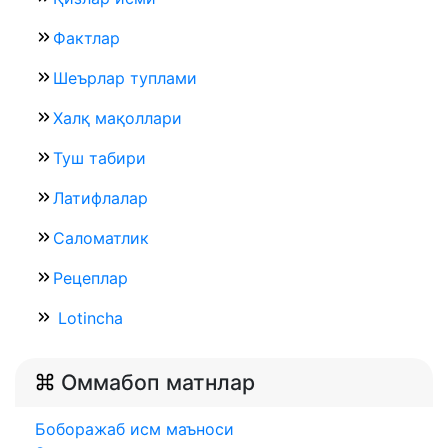
Фактлар
Шеърлар туплами
Халқ мақоллари
Туш табири
Латифлалар
Саломатлик
Рецеплар
Lotincha
Оммабоп матнлар
Боборажаб исм маъноси