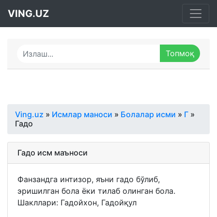
VING.UZ
Ving.uz
»
Исмлар маноси
»
Болалар исми
»
Г
»
Гадо
Гадо исм маъноси
Фанзандга интизор, яъни гадо бўлиб,
эришилган бола ёки тилаб олинган бола.
Шакллари: Гадойхон, Гадойқул