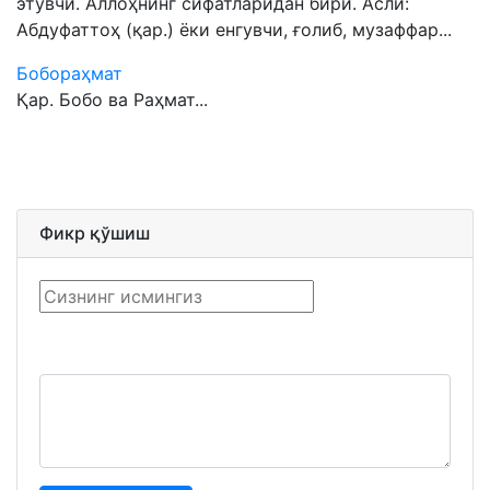
этувчи. Аллоҳнинг сифатларидан бири. Асли:
Абдуфаттоҳ (қар.) ёки енгувчи, ғолиб, музаффар...
Бобораҳмат
Қар. Бобо ва Раҳмат...
Фикр қўшиш