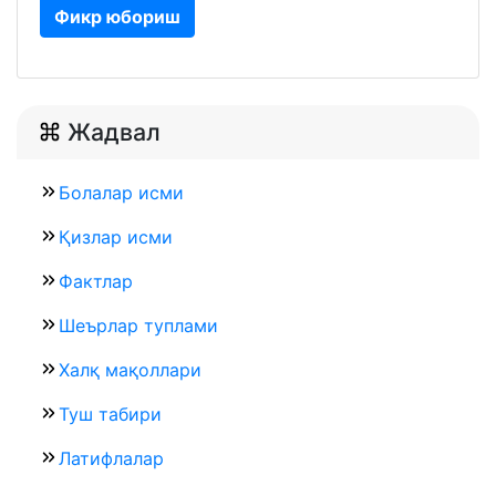
Фикр юбориш
Жадвал
Болалар исми
Қизлар исми
Фактлар
Шеърлар туплами
Халқ мақоллари
Туш табири
Латифлалар