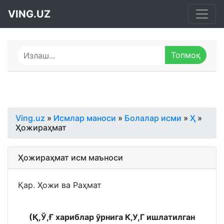
VING.UZ
Ving.uz
»
Исмлар маноси
»
Болалар исми
»
Ҳ
»
Ҳожираҳмат
Ҳожираҳмат исм маъноси
Қар. Ҳожи ва Раҳмат
(Қ,Ў,Ғ хариблар ўрнига К,У,Г ишлатилган