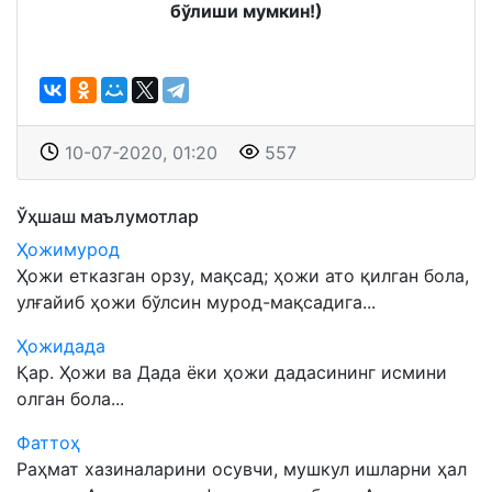
бўлиши мумкин!)
10-07-2020, 01:20
557
Ўҳшаш маълумотлар
Ҳожимурод
Ҳожи етказган орзу, мақсад; ҳожи ато қилган бола,
улғайиб ҳожи бўлсин мурод-мақсадига...
Ҳожидада
Қар. Ҳожи ва Дада ёки ҳожи дадасининг исмини
олган бола...
Фаттоҳ
Раҳмат хазиналарини осувчи, мушкул ишларни ҳал