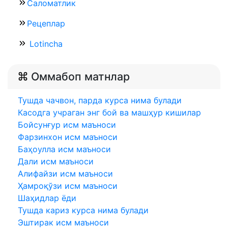
Саломатлик
Рецеплар
Lotincha
Оммабоп матнлар
Тушда чачвон, парда курса нима булади
Касодга учраган энг бой ва машҳур кишилар
Бойсунғур исм маъноси
Фарзинхон исм маъноси
Баҳоулла исм маъноси
Дали исм маъноси
Алифайзи исм маъноси
Ҳамроқўзи исм маъноси
Шаҳидлар ёди
Тушда кариз курса нима булади
Эштирак исм маъноси