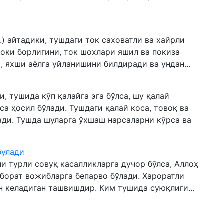
.) айтадики, тушдаги ток саховатли ва хайрли
токи борлигини, ток шохлари яшил ва покиза
, яхши аёлга уйланишини билдиради ва ундан...
, тушида кўп қалайга эга бўлса, шу қалай
а ҳосил бўлади. Тушдаги қалай коса, товоқ ва
ди. Тушда шуларга ўхшаш нарсаларни кўрса ва
булади
и турли совуқ касалликларга дучор бўлса, Аллоҳ
иборат вожибларга бепарво бўлади. Хароратли
 келадиган ташвишдир. Ким тушида суюқлиги...