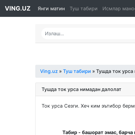
VING.UZ
Янги матин
Туш табири
Исмлар мано
Ving.uz
»
Туш табири
» Тушда ток урса
Тушда ток урса нимадан далолат
Ток урса Сезги. Хеч ким эътибор бер
Табир - башорат эмас, барча 