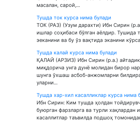
масалан, сарой,...
Тушда ток курса нима булади
ТОК (РАЗ) (Узум дарахти) Ибн Сирин (р.а
ишлар соҳибаси бўлган аёлдир. Тушида 
эеканини ва бу ўз вақтида эканини кўрса
Тушда калай курса нима булади
ҚАЛАЙ (АРЗИЗ) Ибн Сирин (р.а.) айтадики
миқдорича унга дунё молидан бирор нарс
шунга ўхшаш асбоб-анжомларни билдира
уларни...
Тушда хар-хил касалликлар курса нима 
Ибн Сирин: Ким тушда ҳолдан тойдирувч
буюрган фарзларга ва турли хақлардан 
касаллитлар таъвилда подшоҳ томонидан