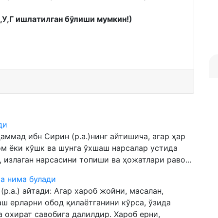
К,У,Г ишлатилган бўлиши мумкин!)
ди
ад ибн Сирин (р.а.)нинг айтишича, агар ҳар
ом ёки кўшк ва шунга ўхшаш нарсалар устида
 излаган нарсасини топиши ва ҳожатлари раво...
а нима булади
а.) айтади: Агар хароб жойни, масалан,
аш ерларни обод қилаётганини кўрса, ўзида
а охират савобига далилдир. Хароб ерни,