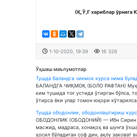
(Қ,Ў,Ғ хариблар ўрнига 
1-10-2020, 19:39
16 326
Ўҳшаш маълумотлар
Тушда баландга чикмок курса нима була
БАЛАНДГА ЧИҚМОҚ (БОЛО РАФТАН) Муҳамм
ким тушида тоғ устида ўтирган бўлса, т
ўтирса ёки улар томон юқори кўтарилса,
Тушда ободонлик, ободонлаштириш курс
ОБОДОНЛИК (ОБОДОНИЙ) — Ибн Сирин (р.
масжид, мадраса, хонақоҳ ва шунга ўхш
ҳосил бўладиган соф дин, ақлу заковат в