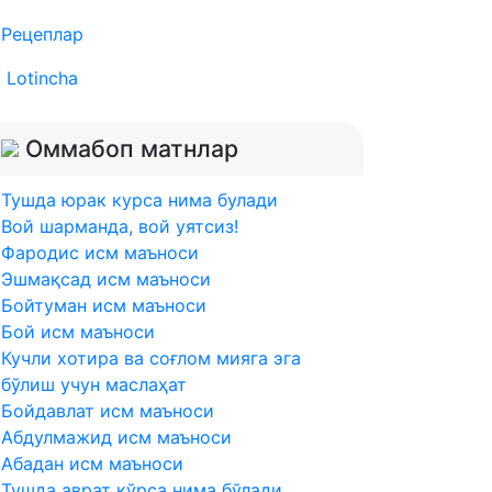
Рецеплар
Lotincha
Оммабоп матнлар
Тушда юрак курса нима булади
Вой шарманда, вой уятсиз!
Фародис исм маъноси
Эшмақсад исм маъноси
Бойтуман исм маъноси
Бой исм маъноси
Кучли хотира ва соғлом мияга эга
бўлиш учун маслаҳат
Бойдавлат исм маъноси
Абдулмажид исм маъноси
Абадан исм маъноси
Тушда аврат кўрса нима бўлади