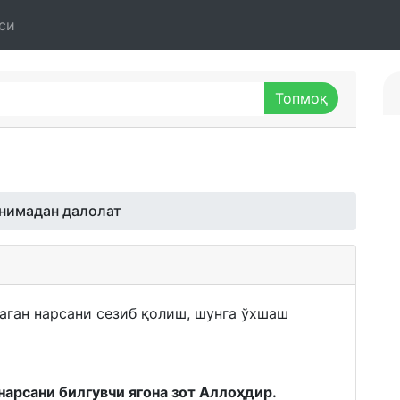
си
 нимадан далолат
маган нарсани сезиб қолиш, шунга ўхшаш
нарсани билгувчи ягона зот Аллоҳдир.