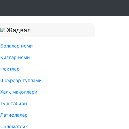
Жадвал
Болалар исми
Қизлар исми
Фактлар
Шеърлар туплами
Халқ мақоллари
Туш табири
Латифлалар
Саломатлик