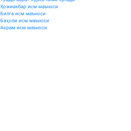
Ҳожиакбар исм маъноси
Билга исм маъноси
Баҳоли исм маъноси
Акрам исм маъноси