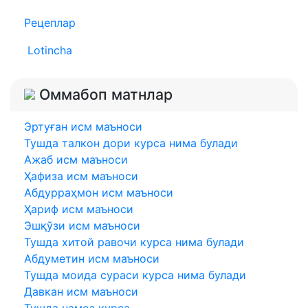
Рецеплар
Lotincha
Оммабоп матнлар
Эртуған исм маъноси
Тушда талкон дори курса нима булади
Ажаб исм маъноси
Ҳафиза исм маъноси
Абдурраҳмон исм маъноси
Ҳариф исм маъноси
Эшқўзи исм маъноси
Тушда хитой равочи курса нима булади
Абдуметин исм маъноси
Тушда моида сураси курса нима булади
Давкан исм маъноси