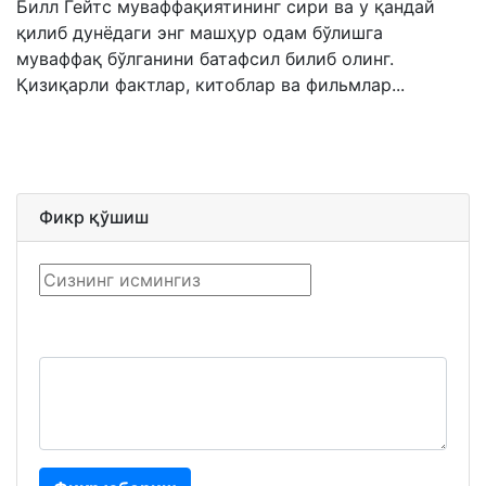
Билл Гейтс муваффақиятининг сири ва у қандай
қилиб дунёдаги энг машҳур одам бўлишга
муваффақ бўлганини батафсил билиб олинг.
Қизиқарли фактлар, китоблар ва фильмлар...
Фикр қўшиш