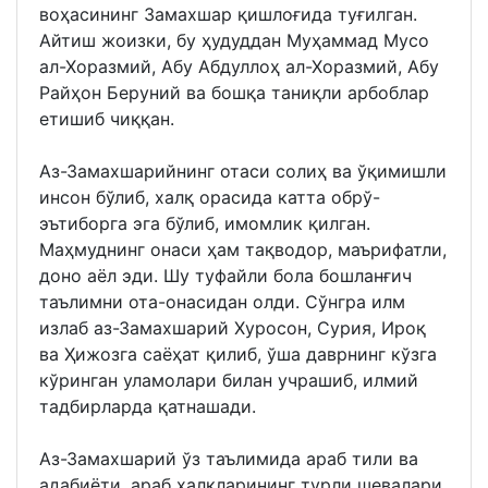
воҳасининг Замахшар қишлоғида туғилган.
Айтиш жоизки, бу ҳудуддан Муҳаммад Мусо
ал-Хоразмий, Абу Абдуллоҳ ал-Хоразмий, Абу
Райҳон Беруний ва бошқа таниқли арбоблар
етишиб чиққан.
Аз-Замахшарийнинг отаси солиҳ ва ўқимишли
инсон бўлиб, халқ орасида катта обрў-
эътиборга эга бўлиб, имомлик қилган.
Маҳмуднинг онаси ҳам тақводор, маърифатли,
доно аёл эди. Шу туфайли бола бошланғич
таълимни ота-онасидан олди. Сўнгра илм
излаб аз-Замахшарий Хуросон, Сурия, Ироқ
ва Ҳижозга саёҳат қилиб, ўша даврнинг кўзга
кўринган уламолари билан учрашиб, илмий
тадбирларда қатнашади.
Аз-Замахшарий ўз таълимида араб тили ва
адабиёти, араб халқларининг турли шевалари,