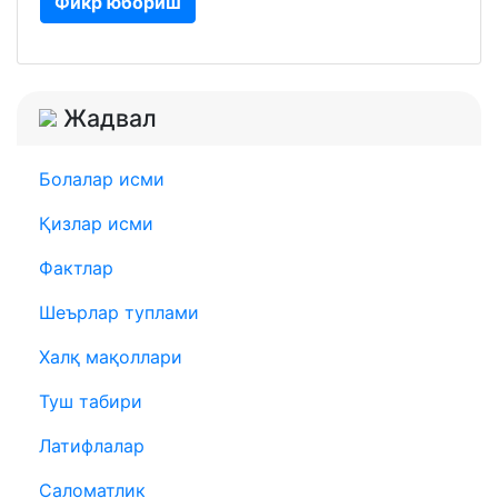
Фикр юбориш
Жадвал
Болалар исми
Қизлар исми
Фактлар
Шеърлар туплами
Халқ мақоллари
Туш табири
Латифлалар
Саломатлик