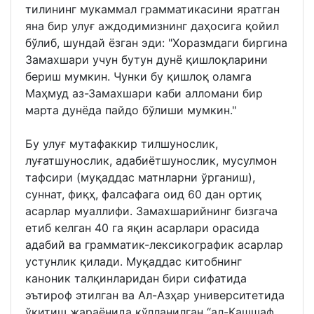
тилининг мукаммал грамматикасини яратган
яна бир улуғ аждодимизнинг даҳосига қойил
бўлиб, шундай ёзган эди: "Хоразмдаги биргина
Замахшари учун бутун дунё қишлоқларини
бериш мумкин. Чунки бу қишлоқ оламга
Маҳмуд аз-Замахшари каби алломани бир
марта дунёда пайдо бўлиши мумкин."
Бу улуғ мутафаккир тилшунослик,
луғатшунослик, адабиётшунослик, мусулмон
тафсири (муқаддас матнларни ўрганиш),
суннат, фиқҳ, фалсафага оид 60 дан ортиқ
асарлар муаллифи. Замахшарийнинг бизгача
етиб келган 40 га яқин асарлари орасида
адабий ва грамматик-лексикографик асарлар
устунлик қилади. Муқаддас китобнинг
каноник талқинларидан бири сифатида
эътироф этилган ва Ал-Азҳар университетида
ўқитиш жараёнида қўлланилган “ал-Кашшаф