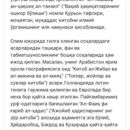
ан-ҳақоиқ ал-танзил” (“Ваҳий ҳақиқатларининг
ошкор бўлиши”) номли Қуръон тафсири,
моҳиятан, муқаддас китобни илмий
ўрганишнинг илк намунаси ҳисобланади.
Олим юқорида тилга олинган соҳалардаги
асарларидан ташқари, фан ва
табиатшуносликнинг бошқа соҳаларида ҳам
ижод қилган. Масалан, унинг Арабистон ярим
ороли географиясига оид “Китоб ал-Жибал ва
ал-амкина ва ал-мияҳ” (“Тоғлар, жойлар ва
сувлар китоби”) асари Голландияда лотин
тилига таржима қилинган ва Европада бир
неча бор қайта нашр этилган. Пайғамбаримиз
урф-одатларига бағишланган “Ал-Фаиқ фи
ғариб ал-ҳадис” (“Ажойиб ҳадисларнинг энг
зўр китоби”) алоҳида аҳамиятга эга бўлиб,
Ҳайдаробод, Бағдод ва Қоҳирада қайта-қайта