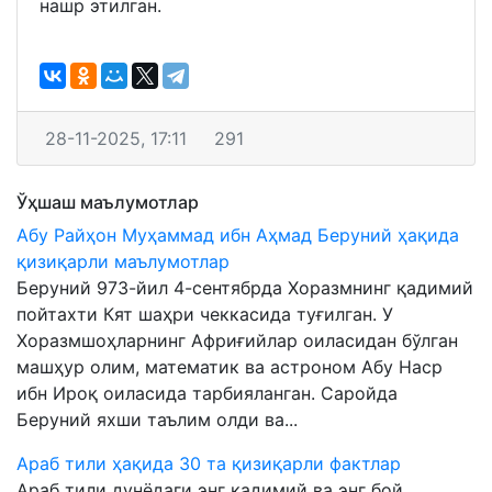
нашр этилган.
28-11-2025, 17:11
291
Ўҳшаш маълумотлар
Абу Райҳон Муҳаммад ибн Аҳмад Беруний ҳақида
қизиқарли маълумотлар
Беруний 973-йил 4-сентябрда Хоразмнинг қадимий
пойтахти Кят шаҳри чеккасида туғилган. У
Хоразмшоҳларнинг Африғийлар оиласидан бўлган
машҳур олим, математик ва астроном Абу Наср
ибн Ироқ оиласида тарбияланган. Саройда
Беруний яхши таълим олди ва...
Араб тили ҳақида 30 та қизиқарли фактлар
Араб тили дунёдаги энг қадимий ва энг бой