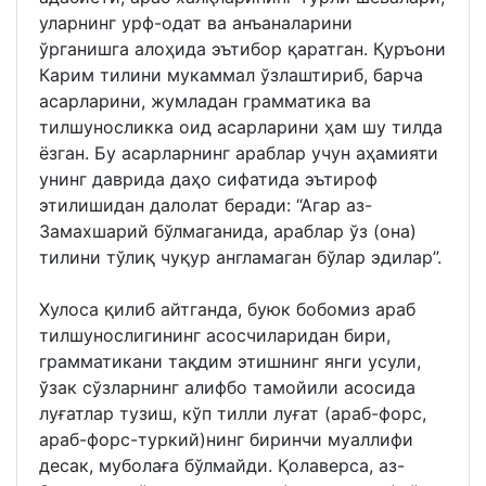
уларнинг урф-одат ва анъаналарини
ўрганишга алоҳида эътибор қаратган. Қуръони
Карим тилини мукаммал ўзлаштириб, барча
асарларини, жумладан грамматика ва
тилшуносликка оид асарларини ҳам шу тилда
ёзган. Бу асарларнинг араблар учун аҳамияти
унинг даврида даҳо сифатида эътироф
этилишидан далолат беради: “Агар аз-
Замахшарий бўлмаганида, араблар ўз (она)
тилини тўлиқ чуқур англамаган бўлар эдилар”.
Хулоса қилиб айтганда, буюк бобомиз араб
тилшунослигининг асосчиларидан бири,
грамматикани тақдим этишнинг янги усули,
ўзак сўзларнинг алифбо тамойили асосида
луғатлар тузиш, кўп тилли луғат (араб-форс,
араб-форс-туркий)нинг биринчи муаллифи
десак, муболаға бўлмайди. Қолаверса, аз-