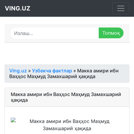
VING.UZ
Ving.uz
»
Узбекча фактлар
» Макка амири ибн
Ваҳҳос Маҳмуд Замахшарий ҳақида
Макка амири ибн Ваҳҳос Маҳмуд Замахшарий
ҳақида