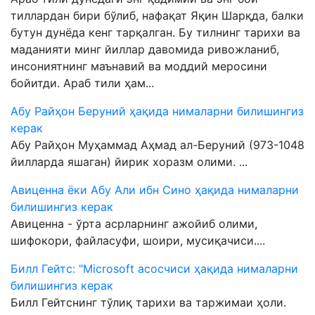
тиллардан бири бўлиб, нафақат Яқин Шарқда, балки
бутун дунёда кенг тарқалган. Бу тилнинг тарихи ва
маданияти минг йиллар давомида ривожланиб,
инсониятнинг маънавий ва моддий меросини
бойитди. Араб тили ҳам...
Абу Райҳон Беруний ҳақида нималарни билишингиз
керак
Абу Райҳон Муҳаммад Аҳмад ал-Беруний (973-1048
йилларда яшаган) йирик хоразм олими. ...
Авиценна ёки Абу Али ибн Сино ҳақида нималарни
билишингиз керак
Авиценна - ўрта асрларнинг ажойиб олими,
шифокори, файласуфи, шоири, мусиқачиси....
Билл Гейтс: "Microsoft асосчиси ҳақида нималарни
билишингиз керак
Билл Гейтснинг тўлиқ тарихи ва таржимаи ҳоли.