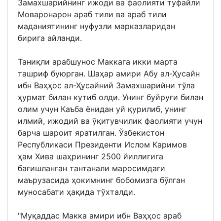
Замахшарийнинг ижоди ва фаолияти туфайли
Моваронарон араб тили ва араб тили
маданиятининг нуфузли марказларидан
бирига айланди.
Таниқли арабшунос Маккага икки марта
ташриф буюрган. Шаҳар амири Абу ал-Ҳусайн
ибн Ваҳҳос ал-Ҳусайний Замахшарийни тўла
ҳурмат билан кутиб олди. Унинг буйруғи билан
олим учун Каъба ёнидан уй қурилиб, унинг
илмий, ижодий ва ўқитувчилик фаолияти учун
барча шароит яратилган. Ўзбекистон
Республикаси Президенти Ислом Каримов
ҳам Хива шаҳрининг 2500 йиллигига
бағишланган тантанали маросимдаги
маърузасида ҳокимнинг бобомизга бўлган
муносабати ҳақида тўхталди.
"Муқаддас Макка амири ибн Ваҳҳос араб