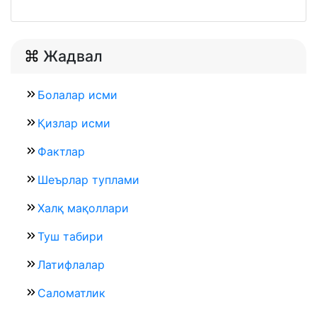
Жадвал
Болалар исми
Қизлар исми
Фактлар
Шеърлар туплами
Халқ мақоллари
Туш табири
Латифлалар
Саломатлик