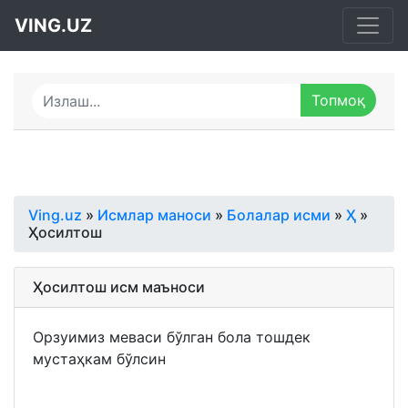
VING.UZ
Ving.uz
»
Исмлар маноси
»
Болалар исми
»
Ҳ
»
Ҳосилтош
Ҳосилтош исм маъноси
Орзуимиз меваси бўлган бола тошдек
мустаҳкам бўлсин