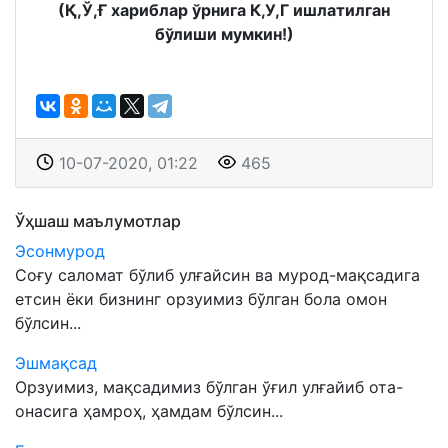
(Қ,Ў,Ғ хариблар ўрнига К,У,Г ишлатилган
бўлиши мумкин!)
10-07-2020, 01:22
465
Ўҳшаш маълумотлар
Эсонмурод
Соғу саломат бўлиб улғайсин ва мурод-мақсадига
етсин ёки бизнинг орзуимиз бўлган бола омон
бўлсин...
Эшмақсад
Орзуимиз, мақсадимиз бўлган ўғил улғайиб ота-
онасига ҳамроҳ, ҳамдам бўлсин...