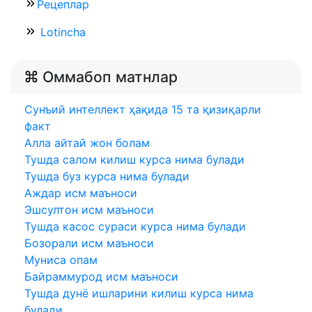
Рецеплар
Lotincha
Оммабоп матнлар
Сунъий интеллект ҳақида 15 та қизиқарли
факт
Aлла айтай жон болам
Тушда салом килиш курса нима булади
Тушда буз курса нима булади
Аждар исм маъноси
Эшсултон исм маъноси
Тушда касос сураси курса нима булади
Бозорали исм маъноси
Муниса опам
Байраммурод исм маъноси
Тушда дунё ишларини килиш курса нима
булади