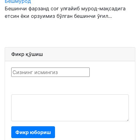
Бешмурод
Бешинчи фарзанд соғ улғайиб мурод-мақсадига
етсин ёки орзуимиз бўлган бешинчи ўғил...
Фикр қўшиш
Фикр юбориш