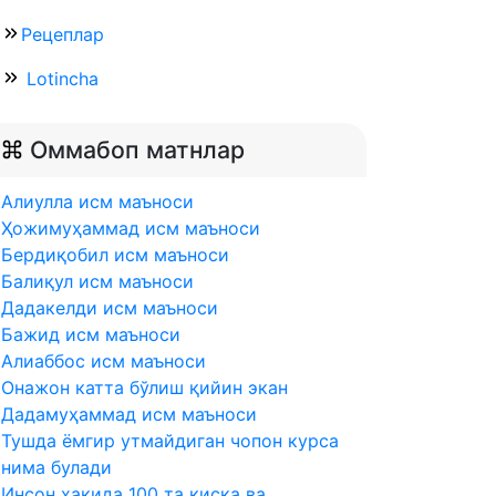
Рецеплар
Lotincha
Оммабоп матнлар
Алиулла исм маъноси
Ҳожимуҳаммад исм маъноси
Бердиқобил исм маъноси
Балиқул исм маъноси
Дадакелди исм маъноси
Бажид исм маъноси
Алиаббос исм маъноси
Онажон катта бўлиш қийин экан
Дадамуҳаммад исм маъноси
Тушда ёмгир утмайдиган чопон курса
нима булади
Инсон ҳақида 100 та қисқа ва