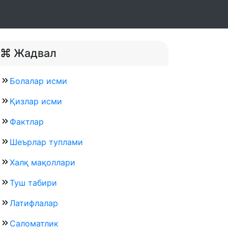
Жадвал
Болалар исми
Қизлар исми
Фактлар
Шеърлар туплами
Халқ мақоллари
Туш табири
Латифлалар
Саломатлик