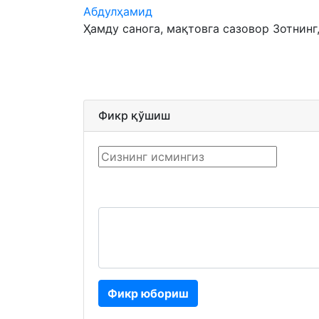
Абдулҳамид
Ҳамду санога, мақтовга сазовор Зотнинг, 
Фикр қўшиш
Фикр юбориш