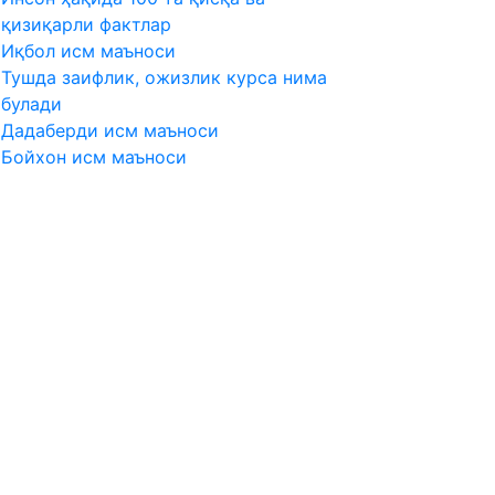
қизиқарли фактлар
Иқбол исм маъноси
Тушда заифлик, ожизлик курса нима
булади
Дадаберди исм маъноси
Бойхон исм маъноси