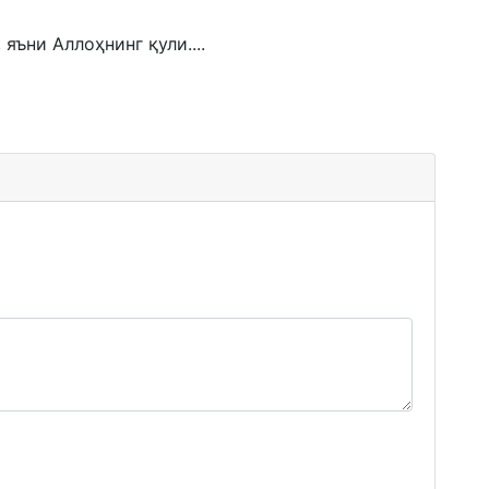
яъни Аллоҳнинг қули....