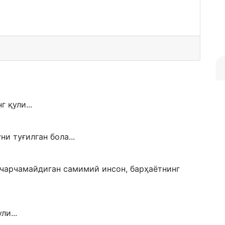
 қули...
ни туғилган бола...
 чарчамайдиган самимий инсон, барҳаётнинг
ли...