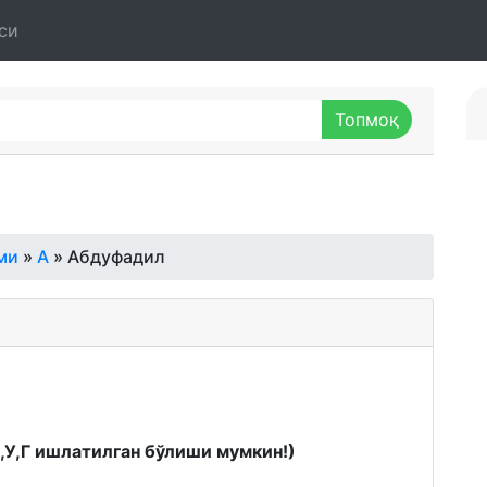
си
ми
»
А
» Абдуфадил
К,У,Г ишлатилган бўлиши мумкин!)