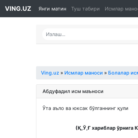
VING.UZ
Янги матин
Туш табири
Исмлар мано
Ving.uz
»
Исмлар маноси
»
Болалар ис
Абдуфадил исм маъноси
Ўта аъло ва юксак бўлганнинг қули
(Қ,Ў,Ғ хариблар ўрнига 