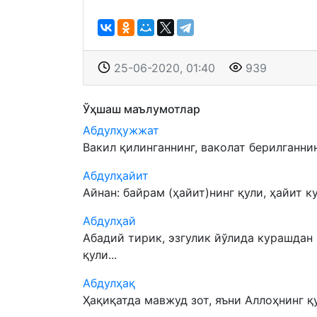
25-06-2020, 01:40
939
Ўҳшаш маълумотлар
Абдулҳужжат
Вакил қилинганнинг, ваколат берилганнинг
Абдулҳайит
Айнан: байрам (ҳайит)нинг қули, ҳайит ку
Абдулҳай
Абадий тирик, эзгулик йўлида курашдан
қули...
Абдулҳақ
Ҳақиқатда мавжуд зот, яъни Аллоҳнинг қу