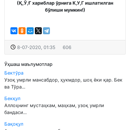
(Қ,Ў,Ғ хариблар ўрнига К,У,Г ишлатилган
бўлиши мумкин!)
8-07-2020, 01:35
606
Ўҳшаш маълумотлар
Бектўра
Узоқ умрли мансабдор, ҳукмдор, шоҳ ёки қар. Бек
ва Тўра...
Бекқул
Аллоҳнинг мустаҳкам, маҳкам, узоқ умрли
бандаси...
Бақоқул