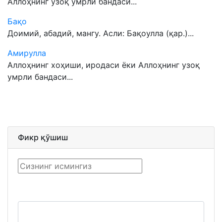
Аллоҳнинг узоқ умрли бандаси...
Бақо
Доимий, абадий, мангу. Асли: Бақоулла (қар.)...
Амирулла
Аллоҳнинг хоҳиши, иродаси ёки Аллоҳнинг узоқ
умрли бандаси...
Фикр қўшиш