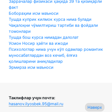
Заррачалар физикаси ҳақида 39 та қизиқарли
факт
Бобораҳим исм маъноси
Тушда куприк килмок курса нима булади
Чақалоқни чўмилтириш тартиби ва фойдали
томонлари
Тушда бош курса нимадан далолат
Усмон Носир ҳаёти ва ижоди
Психологлар нима учун кўп одамлар романтик
муносабатлардан воз кечиб, ёлғиз
қолишларини аниқладилар
Эрмирза исм маъноси
Таклифлар учун почта:
hasanov.ilyosbek.95@mail.ru
Наверх