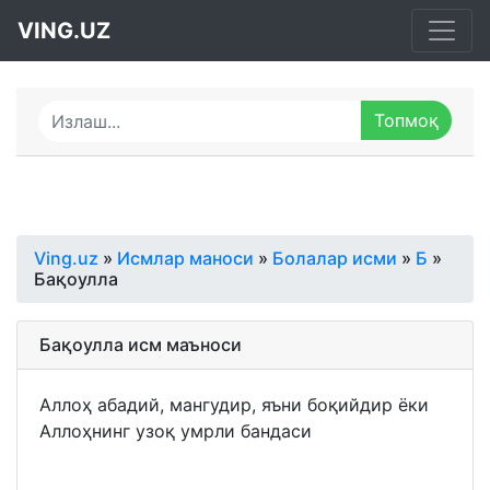
VING.UZ
Ving.uz
»
Исмлар маноси
»
Болалар исми
»
Б
»
Бақоулла
Бақоулла исм маъноси
Аллоҳ абадий, мангудир, яъни боқийдир ёки
Аллоҳнинг узоқ умрли бандаси