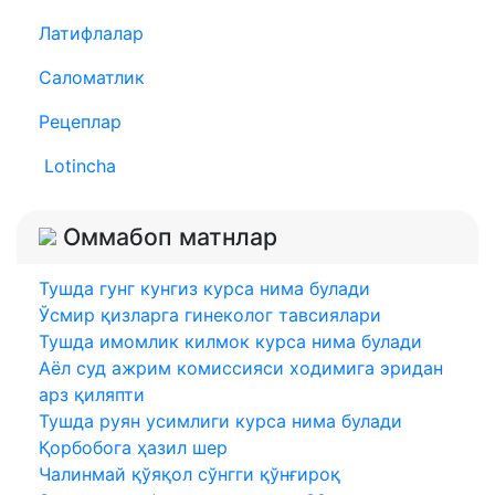
Латифлалар
Саломатлик
Рецеплар
Lotincha
Оммабоп матнлар
Тушда гунг кунгиз курса нима булади
Ўсмир қизларга гинеколог тавсиялари
Тушда имомлик килмок курса нима булади
Аёл суд ажрим комиссияси ходимига эридан
арз қиляпти
Тушда руян усимлиги курса нима булади
Қорбобога ҳазил шер
Чалинмай қўяқол сўнгги қўнғироқ