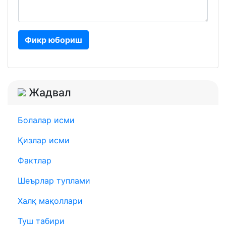
Фикр юбориш
Жадвал
Болалар исми
Қизлар исми
Фактлар
Шеърлар туплами
Халқ мақоллари
Туш табири