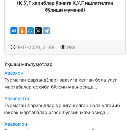
(Қ,Ў,Ғ хариблар ўрнига К,У,Г ишлатилган
бўлиши мумкин!)
1-07-2020, 21:48
988
Ўҳшаш маълумотлар
Авазхон
Турмаган фарзанд(лар) эвазига келган бола улуғ
мартабалар соҳиби бўлсин маъносида...
Авазсултон
Турмаган фарзандлар ўрнига келган бола улғайиб
юксак мартабалар эгаси бўлсин маъносида...
Авазомон