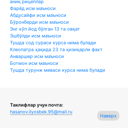
аниқ рицеплар
Фарёд исм маъноси
Абдусайфи исм маъноси
Бўронберди исм маъноси
Энг кўп йод бўлган 13 та овқат
Эшбўлди исм маъноси
Тушда сод сураси курса нима булади
Клеопатра ҳақида 23 та қизиқарли факт
Анваршер исм маъноси
Ботмон исм маъноси
Тушда турунж меваси курса нима булади
Таклифлар учун почта:
hasanov.ilyosbek.95@mail.ru
Наверх