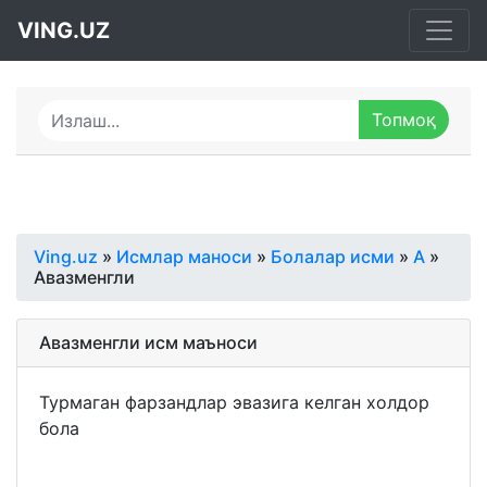
VING.UZ
Ving.uz
»
Исмлар маноси
»
Болалар исми
»
А
»
Авазменгли
Авазменгли исм маъноси
Турмаган фарзандлар эвазига келган холдор
бола