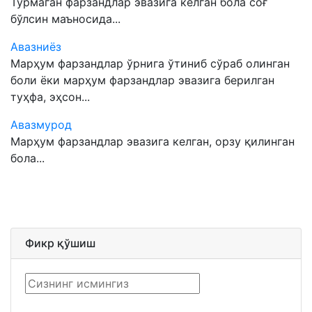
Турмаган фарзандлар эвазига келган бола соғ
бўлсин маъносида...
Авазниёз
Марҳум фарзандлар ўрнига ўтиниб сўраб олинган
боли ёки марҳум фарзандлар эвазига берилган
туҳфа, эҳсон...
Авазмурод
Марҳум фарзандлар эвазига келган, орзу қилинган
бола...
Фикр қўшиш