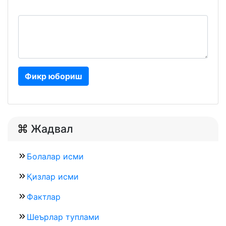
Фикр юбориш
Жадвал
Болалар исми
Қизлар исми
Фактлар
Шеърлар туплами