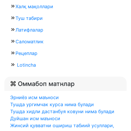
Халқ мақоллари
Туш табири
Латифлалар
Саломатлик
Рецеплар
Lotincha
Оммабоп матнлар
Эрниёз исм маъноси
Тушда ургимчак курса нима булади
Тушда хидли дастанбуя ковуни нима булади
Дуйшан исм маъноси
Жинсий қувватни ошириш табиий усуллари,