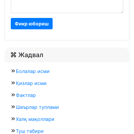
Фикр юбориш
Жадвал
Болалар исми
Қизлар исми
Фактлар
Шеърлар туплами
Халқ мақоллари
Туш табири