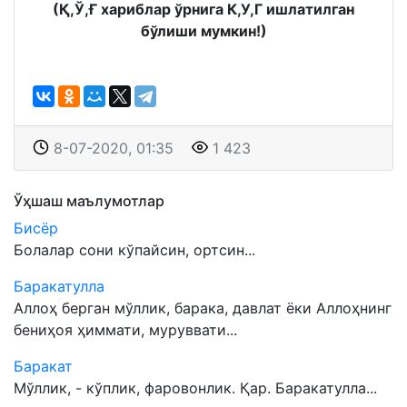
(Қ,Ў,Ғ хариблар ўрнига К,У,Г ишлатилган
бўлиши мумкин!)
8-07-2020, 01:35
1 423
Ўҳшаш маълумотлар
Бисёр
Болалар сони кўпайсин, ортсин...
Баракатулла
Аллоҳ берган мўллик, барака, давлат ёки Аллоҳнинг
бениҳоя ҳиммати, муруввати...
Баракат
Мўллик, - кўплик, фаровонлик. Қар. Баракатулла...