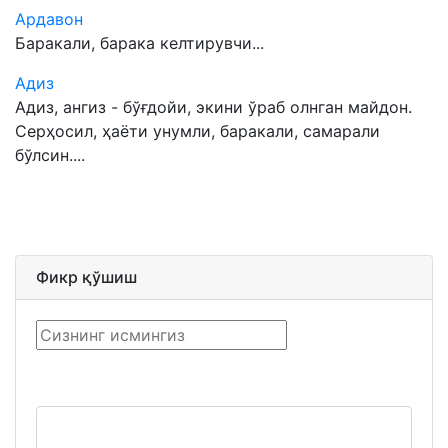
Ардавон
Баракали, барака келтирувчи...
Адиз
Адиз, ангиз - бўғдойи, экини ўраб олнган майдон.
Серҳосил, ҳаёти унумли, баракали, самарали
бўлсин....
Фикр қўшиш