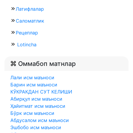
Латифлалар
Саломатлик
Рецеплар
Lotincha
Оммабоп матнлар
Лали исм маъноси
Барин исм маъноси
КЎКРАКДАН СУТ КЕЛИШИ
Абирқул исм маъноси
Ҳайитмат исм маъноси
Бўрк исм маъноси
Абдусалом исм маъноси
Эшбобо исм маъноси