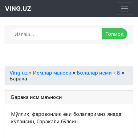
VING.UZ
Ving.uz
»
Исмлар маноси
»
Болалар исми
»
Б
»
Барака
Барака исм маъноси
Мўллик, фаровонлик ёки болаларимиз янада
кўпайсин, баракали бўлсин