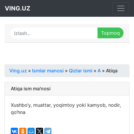
VING.UZ
Ving.uz
»
Ismlar manosi
»
Qizlar ismi
»
A
» Atiqa
Atiqa ism ma'nosi
Xushbo‘y, muattar, yoqimtoy yoki kamyob, nodir,
qo‘hna