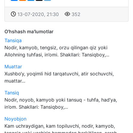
13-07-2020, 21:30
352
O'hshash ma'lumotlar
Tansiqa
Nodir, kamyob, tengsiz, orzu qilingan qiz yoki
Allohning tuhfasi, in’omi. Shakllari: Tansiqboy,...
Muattar
Xushbo‘y, yoqimli hid tarqatuvchi, atir sochuvchi,
muattar...
Tansiq
Nodir, noyob, kamyob yoki tansuq - tuhfa, had’ya,
in’om. Shakllari: Tansiqboy,...
Noyobjon
Kam uchraydigan, kam topiluvchi, nodir, kamyob,