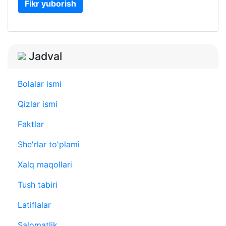
Fikr yuborish
Jadval
Bolalar ismi
Qizlar ismi
Faktlar
She'rlar to'plami
Xalq maqollari
Tush tabiri
Latiflalar
Salomatlik