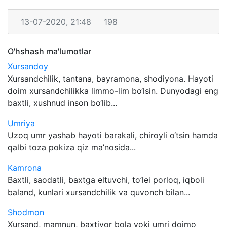
13-07-2020, 21:48
198
O'hshash ma'lumotlar
Xursandoy
Xursandchilik, tantana, bayramona, shodiyona. Hayoti
doim xursandchilikka limmo-lim bo‘lsin. Dunyodagi eng
baxtli, xushnud inson bo‘lib...
Umriya
Uzoq umr yashab hayoti barakali, chiroyli o‘tsin hamda
qalbi toza pokiza qiz ma’nosida...
Kamrona
Baxtli, saodatli, baxtga eltuvchi, to’lei porloq, iqboli
baland, kunlari xursandchilik va quvonch bilan...
Shodmon
Xursand, mamnun, baxtiyor bola yoki umri doimo