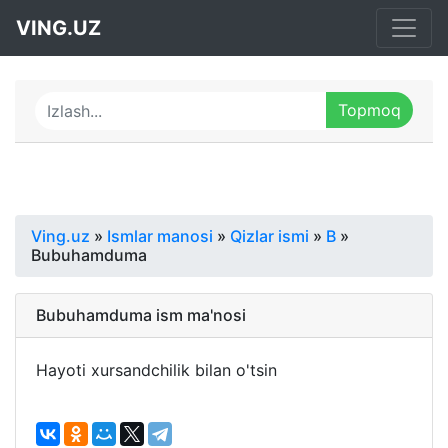
VING.UZ
Ving.uz
»
Ismlar manosi
»
Qizlar ismi
»
B
»
Bubuhamduma
Bubuhamduma ism ma'nosi
Hayoti xursandchilik bilan o'tsin