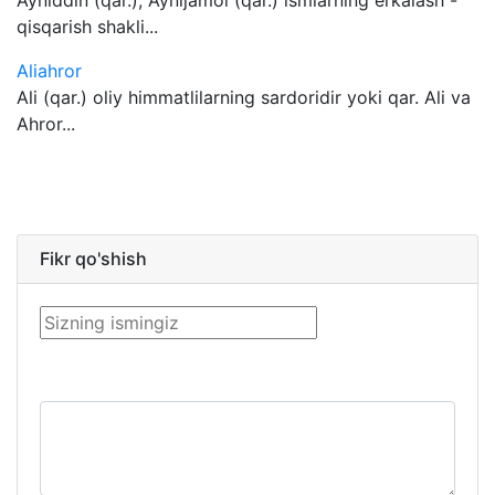
Ayniddin (qar.), Aynijamol (qar.) ismlarning erkalash -
qisqarish shakli...
Aliahror
Ali (qar.) oliy himmatlilarning sardoridir yoki qar. Ali va
Ahror...
Fikr qo'shish