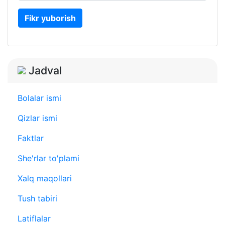
Fikr yuborish
Jadval
Bolalar ismi
Qizlar ismi
Faktlar
She'rlar to'plami
Xalq maqollari
Tush tabiri
Latiflalar