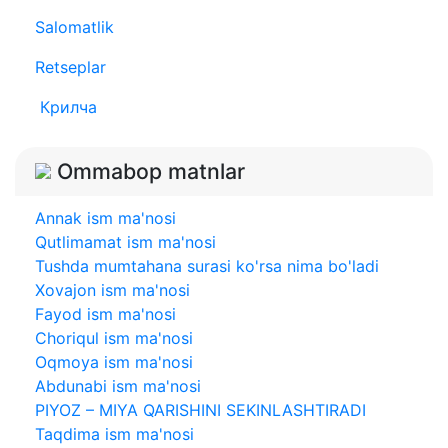
Salomatlik
Retseplar
Крилча
Ommabop matnlar
Annak ism ma'nosi
Qutlimamat ism ma'nosi
Tushda mumtahana surasi ko'rsa nima bo'ladi
Xovajon ism ma'nosi
Fayod ism ma'nosi
Choriqul ism ma'nosi
Oqmoya ism ma'nosi
Abdunabi ism ma'nosi
PIYOZ – MIYA QARISHINI SЕKINLASHTIRADI
Taqdima ism ma'nosi