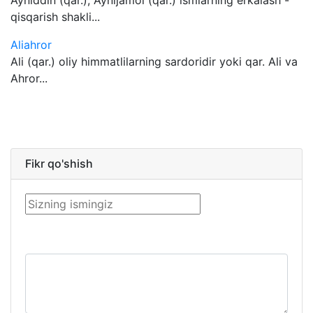
Ayniddin (qar.), Aynijamol (qar.) ismlarning erkalash -
qisqarish shakli...
Aliahror
Ali (qar.) oliy himmatlilarning sardoridir yoki qar. Ali va
Ahror...
Fikr qo'shish