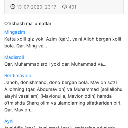
13-07-2020, 23:17
401
O'hshash ma'lumotlar
Mingazim
Katta xolli qiz yoki Azim (qar.), ya’ni Alloh bergan xolli
bola. Qar. Ming va...
Madisroil
Qar. Muhammadisroil yoki qar. Muhammad va...
Berdimavlon
Janob, donishmand, dono bergan bola. Mavlon so‘zi
Allohning (qar. Abdumavlon) va Muhammad (sollallohu
alayhi vasallam) (Mavlonulla, Mavloniddin) hamda
o‘tmishda Sharq olim va ulamolarning sifatkaridan biri.
Qar. Mavlon...
Ayni