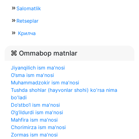
Salomatlik
Retseplar
Крилча
Ommabop matnlar
Jiyanqilich ism ma'nosi
O‘sma ism ma'nosi
Muhammadzokir ism ma'nosi
Tushda shohlar (hayvonlar shohi) ko'rsa nima
bo'ladi
Do‘stbo‘l ism ma'nosi
O‘g‘ildurdi ism ma'nosi
Mahfira ism ma'nosi
Chorimirza ism ma'nosi
Zormas ism ma'nosi