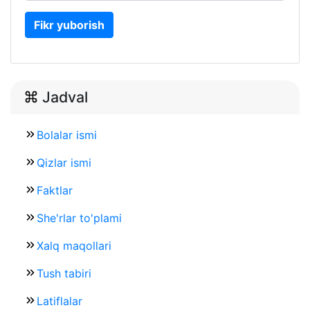
Fikr yuborish
Jadval
Bolalar ismi
Qizlar ismi
Faktlar
She'rlar to'plami
Xalq maqollari
Tush tabiri
Latiflalar