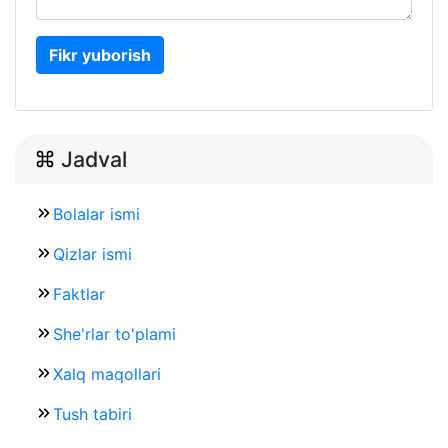
Fikr yuborish
Jadval
Bolalar ismi
Qizlar ismi
Faktlar
She'rlar to'plami
Xalq maqollari
Tush tabiri