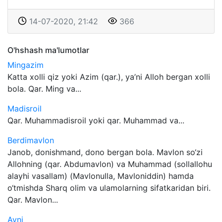
14-07-2020, 21:42
366
O'hshash ma'lumotlar
Mingazim
Katta xolli qiz yoki Azim (qar.), ya’ni Alloh bergan xolli
bola. Qar. Ming va...
Madisroil
Qar. Muhammadisroil yoki qar. Muhammad va...
Berdimavlon
Janob, donishmand, dono bergan bola. Mavlon so‘zi
Allohning (qar. Abdumavlon) va Muhammad (sollallohu
alayhi vasallam) (Mavlonulla, Mavloniddin) hamda
o‘tmishda Sharq olim va ulamolarning sifatkaridan biri.
Qar. Mavlon...
Ayni