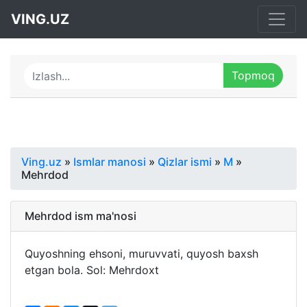
VING.UZ
Ving.uz
»
Ismlar manosi
»
Qizlar ismi
»
M
»
Mehrdod
Mehrdod ism ma'nosi
Quyoshning ehsoni, muruvvati, quyosh baxsh
etgan bola. Sol: Mehrdoxt