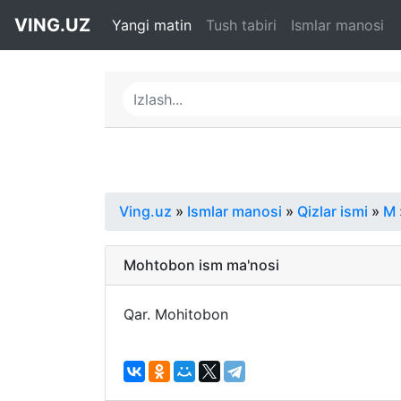
VING.UZ
Yangi matin
Tush tabiri
Ismlar manosi
Ving.uz
»
Ismlar manosi
»
Qizlar ismi
»
M
Mohtobon ism ma'nosi
Qar. Mohitobon