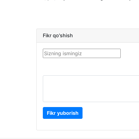
Fikr qo'shish
Fikr yuborish