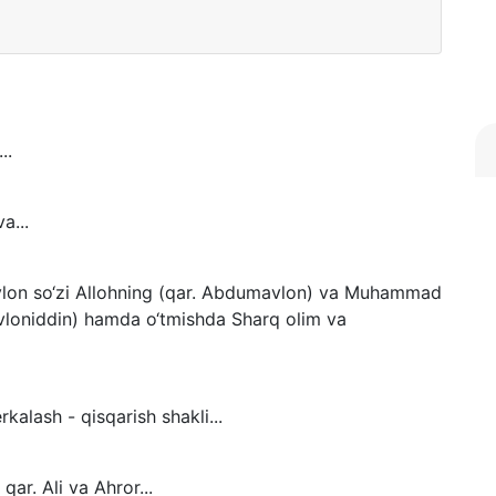
..
a...
lon so‘zi Allohning (qar. Abdumavlon) va Muhammad
avloniddin) hamda o‘tmishda Sharq olim va
rkalash - qisqarish shakli...
 qar. Ali va Ahror...