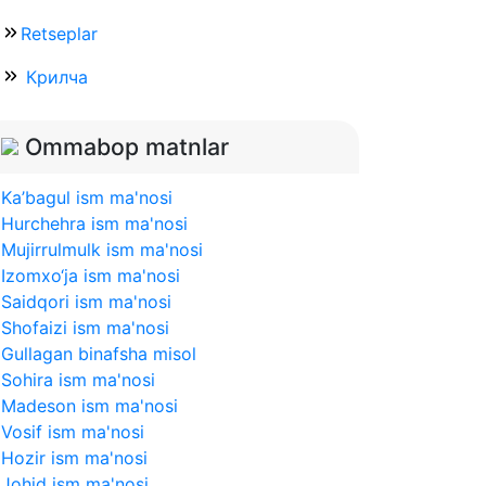
Retseplar
Крилча
Ommabop matnlar
Ka’bagul ism ma'nosi
Hurchehra ism ma'nosi
Mujirrulmulk ism ma'nosi
Izomxo‘ja ism ma'nosi
Saidqori ism ma'nosi
Shofaizi ism ma'nosi
Gullagan binafsha misol
Sohira ism ma'nosi
Madeson ism ma'nosi
Vosif ism ma'nosi
Hozir ism ma'nosi
Johid ism ma'nosi