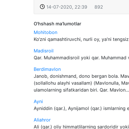
14-07-2020, 22:39
892
O'hshash ma'lumotlar
Mohitobon
Ko‘zni qamashtiruvchi, nurli oy, ya’ni tengsiz.
Madisroil
Qar. Muhammadisroil yoki qar. Muhammad v
Berdimavlon
Janob, donishmand, dono bergan bola. Mav
(sollallohu alayhi vasallam) (Mavlonulla, M
ulamolarning sifatkaridan biri. Qar. Mavlon...
Ayni
Ayniddin (qar.), Aynijamol (qar.) ismlarning e
Aliahror
Ali (qar.) oliy himmatlilarning sardoridir yoki