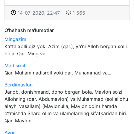
14-07-2020, 22:47
1 565
O'hshash ma'lumotlar
Mingazim
Katta xolli qiz yoki Azim (qar.), ya’ni Alloh bergan xolli
bola. Qar. Ming va...
Madisroil
Qar. Muhammadisroil yoki qar. Muhammad va...
Berdimavlon
Janob, donishmand, dono bergan bola. Mavlon so‘zi
Allohning (qar. Abdumavlon) va Muhammad (sollallohu
alayhi vasallam) (Mavlonulla, Mavloniddin) hamda
o‘tmishda Sharq olim va ulamolarning sifatkaridan biri.
Qar. Mavlon...
Ayni