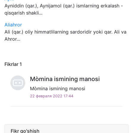
Ayniddin (qar.), Aynijamol (qar.) ismlarning erkalash -
qisqarish shakli...
Aliahror
Ali (qar.) oliy himmatlilarning sardoridir yoki qar. Ali va
Ahror...
Fikrlar
1
Mòmina ismining manosi
Mòmina ismining manosi
22 февраля 2022 17:44
Fikr qo'shish