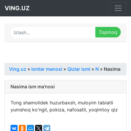
VING.UZ
Ving.uz
»
Ismlar manosi
»
Qizlar ismi
»
N
» Nasima
Nasima ism ma'nosi
Tong shamolidek huzurbaxsh, muloyim tabiatli
yumshoq ko'ngil, pokiza, nafosatli, yoqimtoy qiz