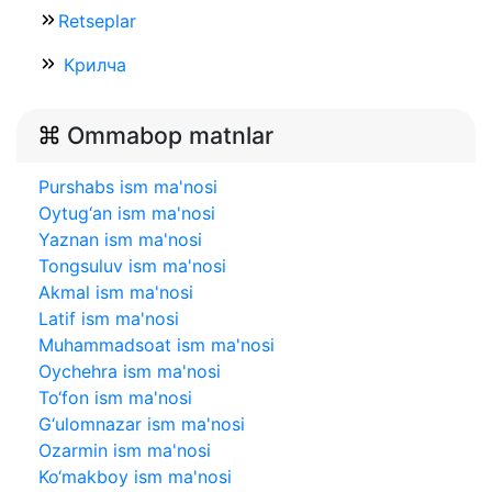
Retseplar
Крилча
Ommabop matnlar
Purshabs ism ma'nosi
Oytug‘an ism ma'nosi
Yaznan ism ma'nosi
Tongsuluv ism ma'nosi
Akmal ism ma'nosi
Latif ism ma'nosi
Muhammadsoat ism ma'nosi
Oychehra ism ma'nosi
To‘fon ism ma'nosi
G‘ulomnazar ism ma'nosi
Ozarmin ism ma'nosi
Ko‘makboy ism ma'nosi