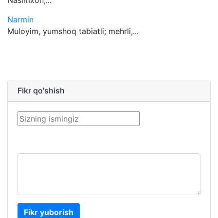
Nasimxon,...
Narmin
Muloyim, yumshoq tabiatli; mehrli,...
Fikr qo'shish
Fikr yuborish