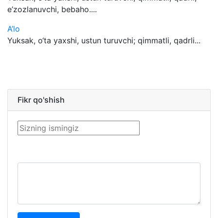
e’zozlanuvchi, bebaho....
A’lo
Yuksak, o‘ta yaxshi, ustun turuvchi; qimmatli, qadrli...
Fikr qo'shish