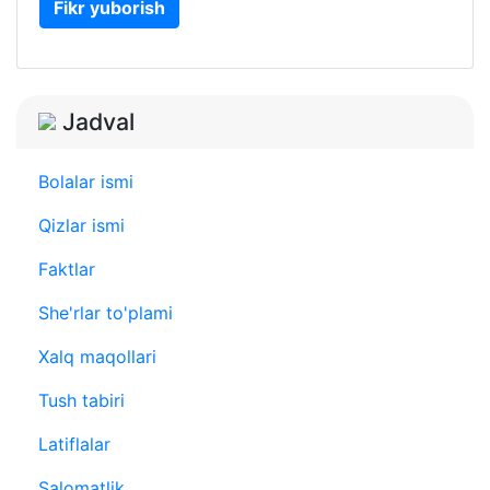
Fikr yuborish
Jadval
Bolalar ismi
Qizlar ismi
Faktlar
She'rlar to'plami
Xalq maqollari
Tush tabiri
Latiflalar
Salomatlik