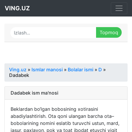
VING.UZ
Ving.uz
»
Ismlar manosi
»
Bolalar ismi
»
D
»
Dadabek
Dadabek ism ma'nosi
Beklardan bo‘lgan bobosining xotirasini
abadiylashtirish. Ota qoni ulangan barcha ota–
bobolarining nomini eslatib turuvchi ustun, mard,
jasur, paxlavon, pok va toat ibodat etuvchi yigit