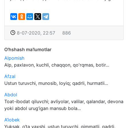
8-07-2020, 22:57
886
O'hshash ma'lumotlar
Alpomish
Alp, paxlavon, kuchli, chaqqon, qo'rqmas, botir...
Afzal
Ustun turuvchi, munosib, loyiq; qadrli, hurmatli...
Abdol
Toat-ibodat qiluvchi; avliyolar, valilar, qalandar, devona
yoki abdol urug‘igan mansub bola...
A’lobek
Yuksak, o‘ta yaxshi, ustun turuvchi, qimmatli, qadrli,