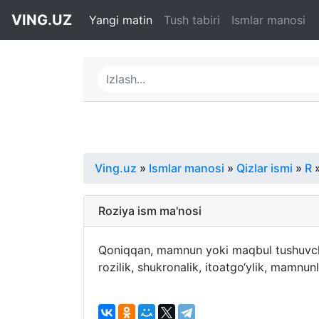
VING.UZ
Yangi matin
Tush tabiri
Ismlar manosi
Ving.uz
»
Ismlar manosi
»
Qizlar ismi
»
R
»
Roziya ism ma'nosi
Qoniqqan, mamnun yoki maqbul tushuvchi, m
rozilik, shukronalik, itoatgo‘ylik, mamnun