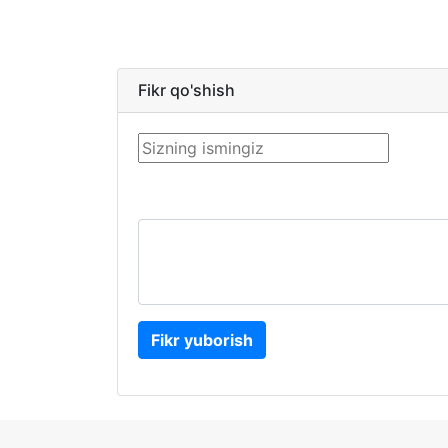
Fikr qo'shish
Fikr yuborish