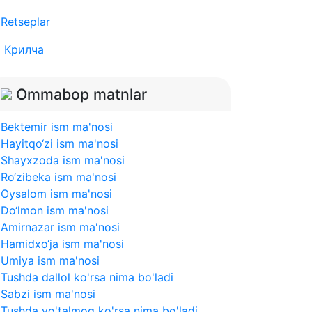
Retseplar
Крилча
Ommabop matnlar
Bektemir ism ma'nosi
Hayitqo‘zi ism ma'nosi
Shayxzoda ism ma'nosi
Ro‘zibeka ism ma'nosi
Oysalom ism ma'nosi
Do‘lmon ism ma'nosi
Amirnazar ism ma'nosi
Hamidxo‘ja ism ma'nosi
Umiya ism ma'nosi
Tushda dallol ko'rsa nima bo'ladi
Sabzi ism ma'nosi
Tushda yo'talmoq ko'rsa nima bo'ladi