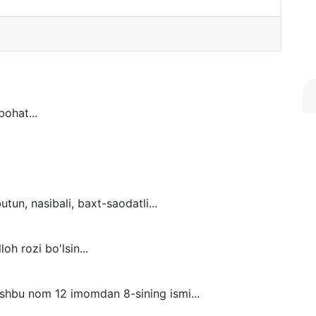
bohat...
un, nasibali, baxt-saodatli...
loh rozi bo'lsin...
. Ushbu nom 12 imomdan 8-sining ismi...