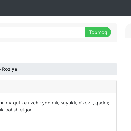
 Roziya
a’qul keluvchi; yoqimli, suyukli, e’zozli, qadrli;
lik bahsh etgan.