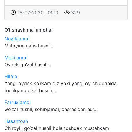
16-07-2020, 03:10
329
O'hshash ma'lumotlar
Nozikjamol
Muloyim, nafis husnli...
Mohijamol
Oydek go‘zal husnli...
Hilola
Yangi oydek ko‘rkam qiz yoki yangi oy chiqqanida
tug‘ilgan go‘zal husnli...
Farruxjamol
Go‘zal husnli, sohibjamol, cherasidan nur...
Hasantosh
Chiroyli, go‘zal husnli bola toshdek mustahkam