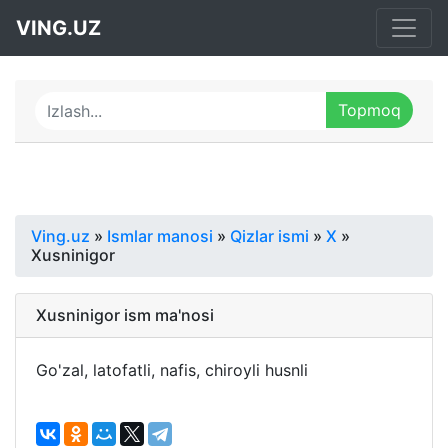
VING.UZ
Ving.uz
»
Ismlar manosi
»
Qizlar ismi
»
X
»
Xusninigor
Xusninigor ism ma'nosi
Go'zal, latofatli, nafis, chiroyli husnli