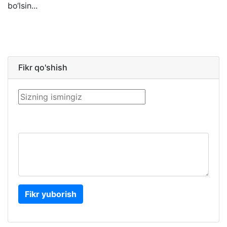
bo‘lsin...
Fikr qo'shish
Fikr yuborish