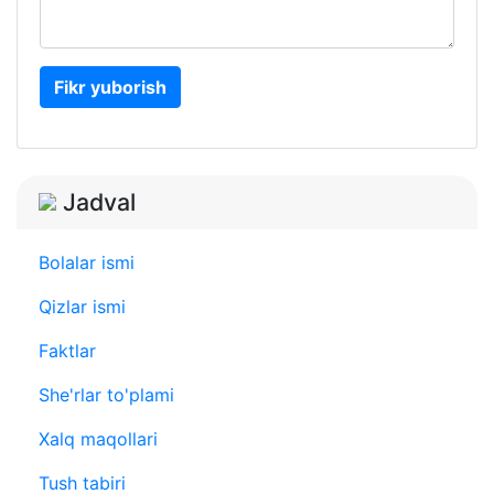
Fikr yuborish
Jadval
Bolalar ismi
Qizlar ismi
Faktlar
She'rlar to'plami
Xalq maqollari
Tush tabiri