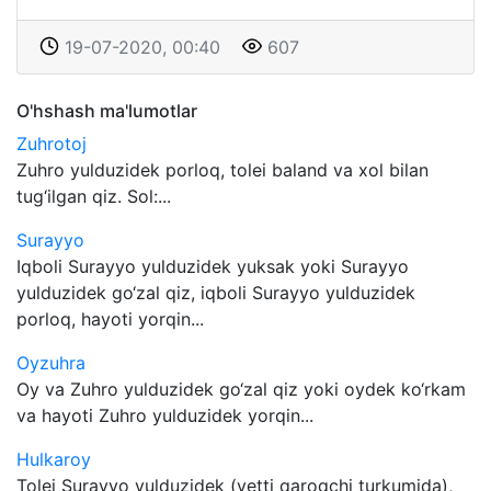
19-07-2020, 00:40
607
O'hshash ma'lumotlar
Zuhrotoj
Zuhro yulduzidek porloq, tolei baland va xol bilan
tug‘ilgan qiz. Sol:...
Surayyo
Iqboli Surayyo yulduzidek yuksak yoki Surayyo
yulduzidek go‘zal qiz, iqboli Surayyo yulduzidek
porloq, hayoti yorqin...
Oyzuhra
Oy va Zuhro yulduzidek go‘zal qiz yoki oydek ko‘rkam
va hayoti Zuhro yulduzidek yorqin...
Hulkaroy
Tolei Surayyo yulduzidek (yetti qaroqchi turkumida),