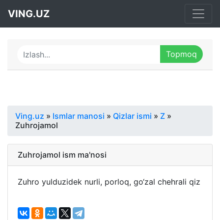
VING.UZ
Ving.uz
»
Ismlar manosi
»
Qizlar ismi
»
Z
»
Zuhrojamol
Zuhrojamol ism ma'nosi
Zuhro yulduzidek nurli, porloq, go‘zal chehrali qiz