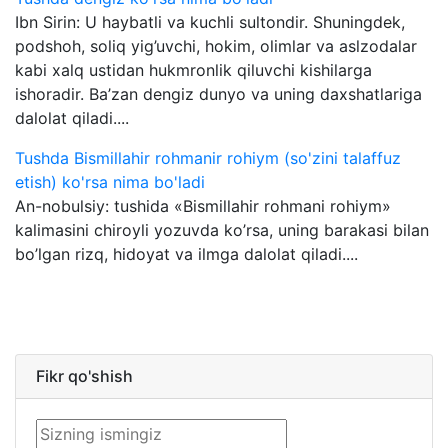
Ibn Sirin: U haybatli va kuchli sultondir. Shuningdek,
podshoh, soliq yig’uvchi, hokim, olimlar va aslzodalar
kabi xalq ustidan hukmronlik qiluvchi kishilarga
ishoradir. Ba’zan dengiz dunyo va uning daxshatlariga
dalolat qiladi....
Tushda Bismillahir rohmanir rohiym (so'zini talaffuz
etish) ko'rsa nima bo'ladi
An-nobulsiy: tushida «Bismillahir rohmani rohiym»
kalimasini chiroyli yozuvda ko’rsa, uning barakasi bilan
bo’lgan rizq, hidoyat va ilmga dalolat qiladi....
Fikr qo'shish