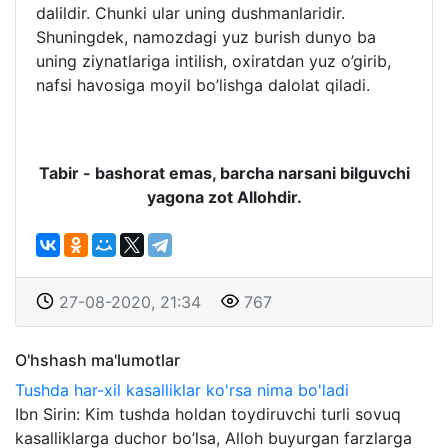
dalildir. Chunki ular uning dushmanlaridir.
Shuningdek, namozdagi yuz burish dunyo ba
uning ziynatlariga intilish, oxiratdan yuz o’girib,
nafsi havosiga moyil bo’lishga dalolat qiladi.
Tabir - bashorat emas, barcha narsani bilguvchi
yagona zot Allohdir.
27-08-2020, 21:34
767
O'hshash ma'lumotlar
Tushda har-xil kasalliklar ko'rsa nima bo'ladi
Ibn Sirin: Kim tushda holdan toydiruvchi turli sovuq
kasalliklarga duchor bo’lsa, Alloh buyurgan farzlarga