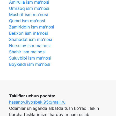
Amirulla ism ma'nosi
Umrzoq ism ma'nosi
Mushrif ism ma'nosi
Qumri ism ma'nosi
Zamiriddin ism ma'nosi
Bekxon ism ma'nosi
Shahodat ism ma'nosi
Nursuluv ism ma'nosi
Shahir ism ma'nosi
Suluvbibi ism ma'nosi
Boykeldi ism ma'nosi
Takliflar uchun pochta:
hasanov.ilyosbek.95@mail.ru
Odamlar uhlaganda albatda tush ko'radi, lekin
barcha tushlarimizni hardoyim ham eslab