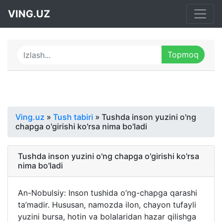
VING.UZ
Ving.uz
»
Tush tabiri
» Tushda inson yuzini o'ng
chapga o'girishi ko'rsa nima bo'ladi
Tushda inson yuzini o'ng chapga o'girishi ko'rsa
nima bo'ladi
An-Nobulsiy: Inson tushida o’ng-chapga qarashi
ta’madir. Hususan, namozda ilon, chayon tufayli
yuzini bursa, hotin va bolalaridan hazar qilishga