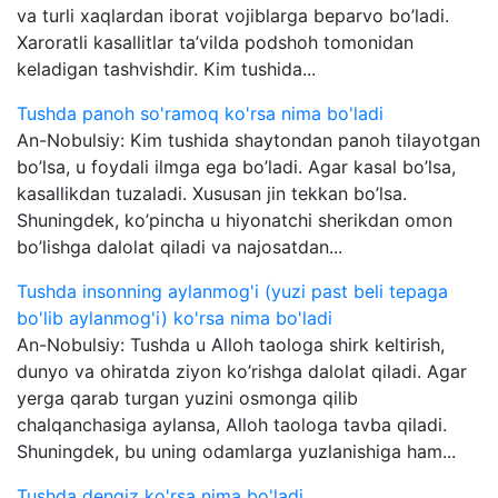
va turli xaqlardan iborat vojiblarga beparvo bo’ladi.
Xaroratli kasallitlar ta’vilda podshoh tomonidan
keladigan tashvishdir. Kim tushida...
Tushda panoh so'ramoq ko'rsa nima bo'ladi
An-Nobulsiy: Kim tushida shaytondan panoh tilayotgan
bo’lsa, u foydali ilmga ega bo’ladi. Agar kasal bo’lsa,
kasallikdan tuzaladi. Xususan jin tekkan bo’lsa.
Shuningdek, ko’pincha u hiyonatchi sherikdan omon
bo’lishga dalolat qiladi va najosatdan...
Tushda insonning aylanmog'i (yuzi past beli tepaga
bo'lib aylanmog'i) ko'rsa nima bo'ladi
An-Nobulsiy: Tushda u Alloh taologa shirk keltirish,
dunyo va ohiratda ziyon ko’rishga dalolat qiladi. Agar
yerga qarab turgan yuzini osmonga qilib
chalqanchasiga aylansa, Alloh taologa tavba qiladi.
Shuningdek, bu uning odamlarga yuzlanishiga ham...
Tushda dengiz ko'rsa nima bo'ladi