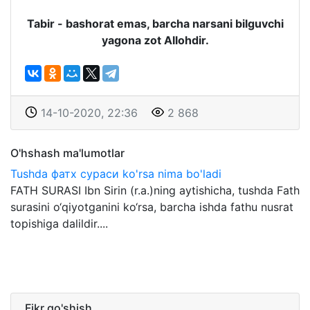
Tabir - bashorat emas, barcha narsani bilguvchi
yagona zot Allohdir.
14-10-2020, 22:36
2 868
O'hshash ma'lumotlar
Tushda фатх сураси ko'rsa nima bo'ladi
FATH SURASI Ibn Sirin (r.a.)ning aytishicha, tushda Fath
surasini o‘qiyotganini ko‘rsa, barcha ishda fathu nusrat
topishiga dalildir....
Fikr qo'shish