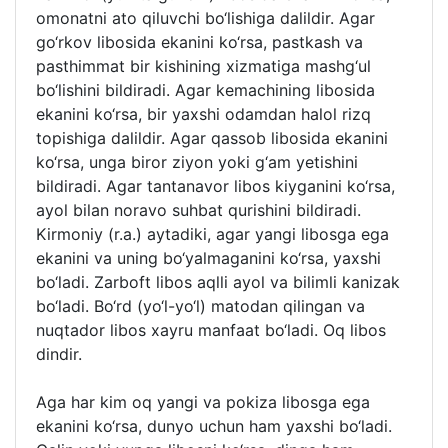
omonatni ato qiluvchi bo‘lishiga dalildir. Agar
go‘rkov libosida ekanini ko‘rsa, pastkash va
pasthimmat bir kishining xizmatiga mashg‘ul
bo‘lishini bildiradi. Agar kemachining libosida
ekanini ko‘rsa, bir yaxshi odamdan halol rizq
topishiga dalildir. Agar qassob libosida ekanini
ko‘rsa, unga biror ziyon yoki g‘am yetishini
bildiradi. Agar tantanavor libos kiyganini ko‘rsa,
ayol bilan noravo suhbat qurishini bildiradi.
Kirmoniy (r.a.) aytadiki, agar yangi libosga ega
ekanini va uning bo‘yalmaganini ko‘rsa, yaxshi
bo‘ladi. Zarboft libos aqlli ayol va bilimli kanizak
bo‘ladi. Bo‘rd (yo‘l-yo‘l) matodan qilingan va
nuqtador libos xayru manfaat bo‘ladi. Oq libos
dindir.
Aga har kim oq yangi va pokiza libosga ega
ekanini ko‘rsa, dunyo uchun ham yaxshi bo‘ladi.