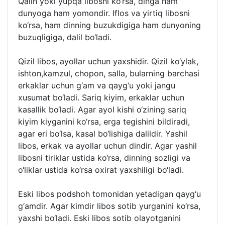
Qalin yoki yupqa libosni ko‘rsa, dinga ham
dunyoga ham yomondir. Iflos va yirtiq libosni
ko‘rsa, ham dinning buzukdigiga ham dunyoning
buzuqligiga, dalil bo‘ladi.
Qizil libos, ayollar uchun yaxshidir. Qizil ko‘ylak,
ishton,kamzul, chopon, salla, bularning barchasi
erkaklar uchun g‘am va qayg‘u yoki jangu
xusumat bo‘ladi. Sariq kiyim, erkaklar uchun
kasallik bo‘ladi. Agar ayol kishi o‘zining sariq
kiyim kiyganini ko‘rsa, erga tegishini bildiradi,
agar eri bo‘lsa, kasal bo‘lishiga dalildir. Yashil
libos, erkak va ayollar uchun dindir. Agar yashil
libosni tiriklar ustida ko‘rsa, dinning sozligi va
o‘liklar ustida ko‘rsa oxirat yaxshiligi bo‘ladi.
Eski libos podshoh tomonidan yetadigan qayg‘u
g‘amdir. Agar kimdir libos sotib yurganini ko‘rsa,
yaxshi bo‘ladi. Eski libos sotib olayotganini