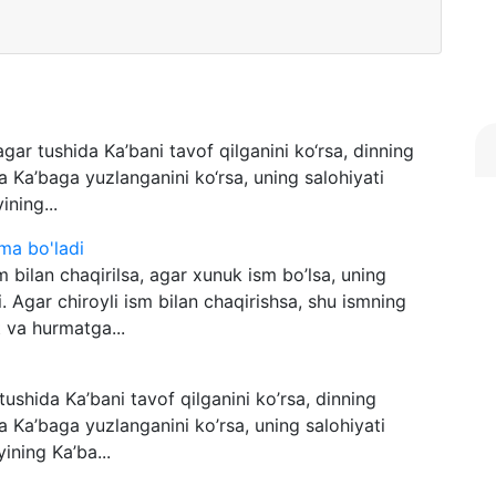
agar tushida Ka’bani tavof qilganini ko‘rsa, dinning
va Ka’baga yuzlanganini ko‘rsa, uning salohiyati
ining...
ima bo'ladi
 bilan chaqirilsa, agar xunuk ism bo’lsa, uning
di. Agar chiroyli ism bilan chaqirishsa, shu ismning
 va hurmatga...
tushidа Kа’bаni tаvof qilgаnini ko’rsа, dinning
vа Kа’bаgа yuzlаngаnini ko’rsа, uning sаlohiyаti
yining Kа’bа...