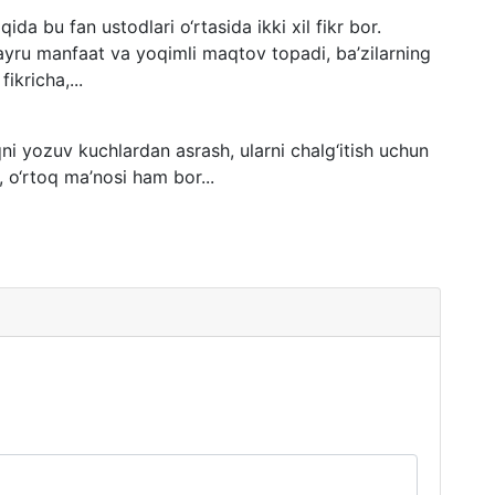
ida bu fan ustodlari o‘rtasida ikki xil fikr bor.
xayru manfaat va yoqimli maqtov topadi, ba’zilarning
ikricha,...
ni yozuv kuchlardan asrash, ularni chalg‘itish uchun
 o‘rtoq ma’nosi ham bor...