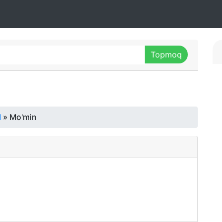
M
» Mo'min