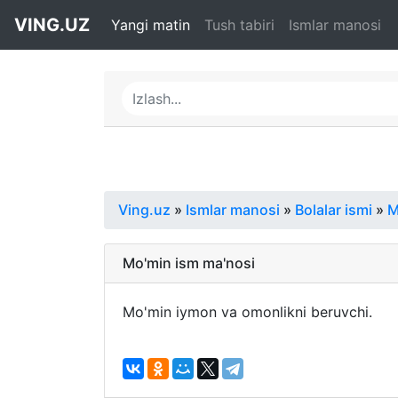
VING.UZ
Yangi matin
Tush tabiri
Ismlar manosi
Ving.uz
»
Ismlar manosi
»
Bolalar ismi
»
Mo'min ism ma'nosi
Mo'min iymon va omonlikni beruvchi.