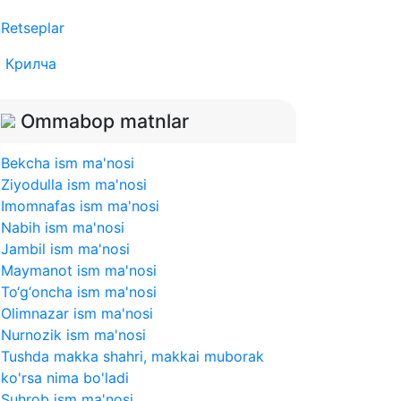
Retseplar
Крилча
Ommabop matnlar
Bekcha ism ma'nosi
Ziyodulla ism ma'nosi
Imomnafas ism ma'nosi
Nabih ism ma'nosi
Jambil ism ma'nosi
Maymanot ism ma'nosi
To‘g‘oncha ism ma'nosi
Olimnazar ism ma'nosi
Nurnozik ism ma'nosi
Tushda makka shahri, makkai muborak
ko'rsa nima bo'ladi
Suhrob ism ma'nosi