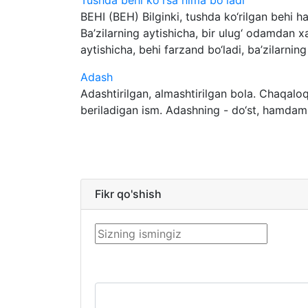
Tushda behi ko'rsa nima bo'ladi
BEHI (BEH) Bilginki, tushda ko‘rilgan behi haq
Ba’zilarning aytishicha, bir ulug‘ odamdan 
aytishicha, behi farzand bo‘ladi, ba’zilarning f
Adash
Adashtirilgan, almashtirilgan bola. Chaqaloq
beriladigan ism. Adashning - do‘st, hamdam,
Fikr qo'shish