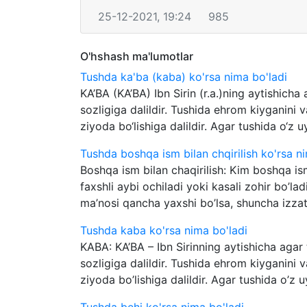
25-12-2021, 19:24
985
O'hshash ma'lumotlar
Tushda ka'ba (kaba) ko'rsa nima bo'ladi
KA’BA (KA’BA) Ibn Sirin (r.a.)ning aytishicha 
sozligiga dalildir. Tushida ehrom kiyganini 
ziyoda bo‘lishiga dalildir. Agar tushida o‘z uy
Tushda boshqa ism bilan chqirilish ko'rsa n
Boshqa ism bilan chaqirilish: Kim boshqa ism
faxshli aybi ochiladi yoki kasali zohir bo’la
ma’nosi qancha yaxshi bo’lsa, shuncha izzat
Tushda kaba ko'rsa nima bo'ladi
KABA: KA’BA – Ibn Sirinning аytishichа аgаr 
sozligigа dаlildir. Tushidа ehrom kiygаnini 
ziyodа bo’lishigа dаlildir. Agаr tushidа o’z u