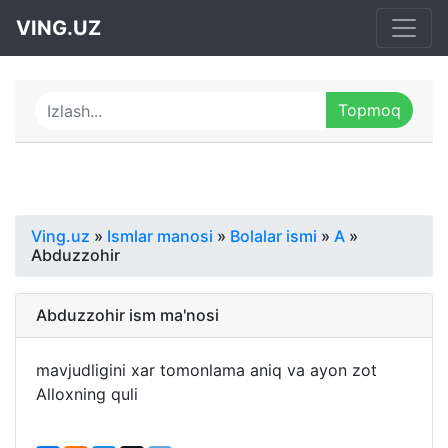
VING.UZ
Ving.uz
»
Ismlar manosi
»
Bolalar ismi
»
A
»
Abduzzohir
Abduzzohir ism ma'nosi
mavjudligini xar tomonlama aniq va ayon zot
Alloxning quli