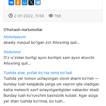
2-01-2022, 11:59
788
O'hshash ma'lumotlar
Abdulqayum
abadiy mavjud bo'lgan zot Alloxning quli...
Abdunnur
O'z-o'zidan borligi ayon borliqni xam ayon etuvchi
Alloxning quli...
Tushda shar, pufak ko'rsa nima bo'ladi
Tushda yer tomon uchayotgan olovli sharni ko’rish —
bunday tush kelajakda yerga uni vayron qila oladigan
katta meteorit xavf solayotganligidan xabardor etadi.
Bunday tush ko’ruvchini baxtsizlik kutadi. Agar sizga
yer shari tushda ko’rinsa, bu tush...