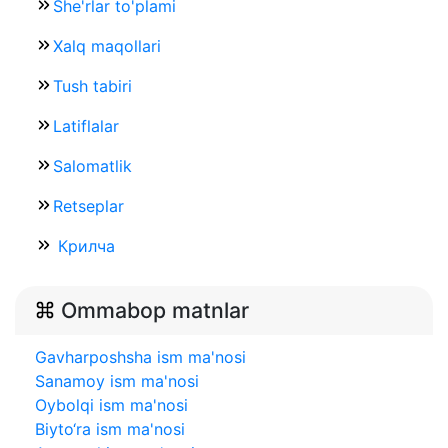
She'rlar to'plami
Xalq maqollari
Tush tabiri
Latiflalar
Salomatlik
Retseplar
Крилча
Ommabop matnlar
Gavharposhsha ism ma'nosi
Sanamoy ism ma'nosi
Oybolqi ism ma'nosi
Biyto‘ra ism ma'nosi