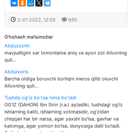
2-01-2022, 12:05
695
O'hshash ma'lumotlar
Abduzzohir
mavjudligini xar tomonlama aniq va ayon zot Alloxning
quli...
Abdulvoris
Barcha oldiga boruvchi borliqni meros qilib oluvchi
Alloxning quli...
Tushda og'iz ko'rsa nima bo'ladi
OG‘IZ (DAHON) Ibn Sirin (r.a.) aytadiki, tushdagi og‘iz
ishlarning kaliti, ishlarning xotimasidir, og‘zidan
chiqqan har bir narsa, agar yaxshi bo‘lsa, gavhar va
kalomga, agar yomon bo‘lsa, dunyosiga dalil bo‘ladi.