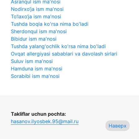
Asranqul ism ma'nosi
Nodirxo‘ja ism ma'nosi
To‘laxo‘ja ism ma'nosi
Tushda boqla ko'rsa nima bo'ladi
Sherdonqul ism ma'nosi
Bibidur ism ma'nosi
Tushda yalang'ochlik ko'rsa nima bo'ladi
Ovqat allergiyasi sabablari va davolash sirlari
Suluv ism ma'nosi
Hamduna ism ma'nosi
Sorabibi ism ma'nosi
Takliflar uchun pochta:
hasanov.ilyosbek.95@mail.ru
Наверх