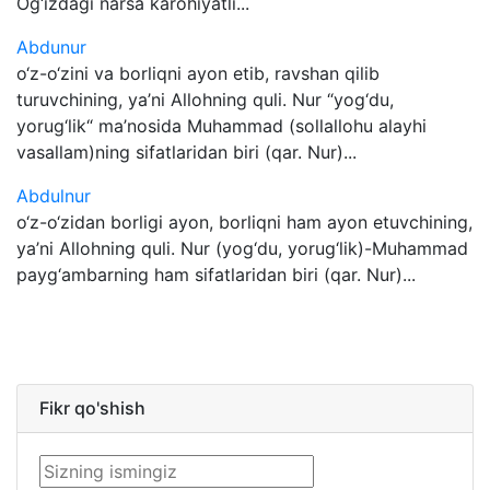
Og‘izdagi narsa karohiyatli...
Abdunur
o‘z-o‘zini va borliqni ayon etib, ravshan qilib
turuvchining, ya’ni Allohning quli. Nur “yog‘du,
yorug‘lik“ ma’nosida Muhammad (sollallohu alayhi
vasallam)ning sifatlaridan biri (qar. Nur)...
Abdulnur
o‘z-o‘zidan borligi ayon, borliqni ham ayon etuvchining,
ya’ni Allohning quli. Nur (yog‘du, yorug‘lik)-Muhammad
payg‘ambarning ham sifatlaridan biri (qar. Nur)...
Fikr qo'shish