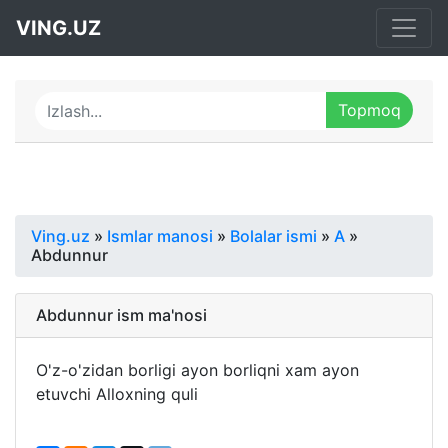
VING.UZ
Ving.uz
»
Ismlar manosi
»
Bolalar ismi
»
A
»
Abdunnur
Abdunnur ism ma'nosi
O'z-o'zidan borligi ayon borliqni xam ayon
etuvchi Alloxning quli