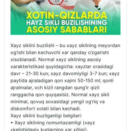
Xayz siklini buzilishi – bu xayz siklining meyordan
og‘ishi bilan kechuvchi xar qanday o‘zgarishi
xisoblanadi. Normal xayz siklining asosiy
xarakteristikasi quyidagicha: xayzlar orasidagi
davr – 21-30 kun; xayz davomiyligi 3-7 kun; xayz
paytida ajraladigan qon xajmi 50-150 ml; qonli
ajralmalar, och kizil rangdan qung‘ir qizil
ranggacha qon quyqasisiz. Normal xayz sikli
minimal, qovuq soxasidagi yengil og‘riq va
diskomfort xolati bilan kechadi.
Xayz siklini buzilganligi belgilari:
• Xayz siklining nomuntazamligi (xayz
«kelishidagi» kunlarning xar xilligi).