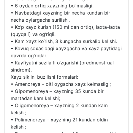
• 6 oydan ortiq xayzning bo‘lmasligi.
• Navbatdagi xayzning bir necha kundan bir
necha oylargacha surilishi.
• Ko‘p xayz kurish (150 ml dan ortiq), laxta-laxta
(quyqali) va og‘riqli.
• Kam xayz ko‘rish, 3 kungacha surkalib kelishi.
• Kovuq soxasidagi xayzgacha va xayz paytidagi
davrda og‘riqlar.
• Kayfiyatni sezilarli o‘zgarishi (predmenstrual
sindrom).
Xayz siklini buzilishi formalari:
• Amenoreya – olti oygacha xayz kelmasligi;
• Gipomenoreya – xayzning 35 kunda bir
martadan kam kelishi;
• Oligomenoreya – xayzning 2 kundan kam
kelishi;
• Polimenoreya – xayzning 21 kundan oldin
kelishi;