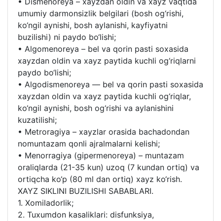
• Dismenoreya – xayzdan oldin va xayz vaqtida
umumiy darmonsizlik belgilari (bosh og‘rishi,
ko‘ngil aynishi, bosh aylanishi, kayfiyatni
buzilishi) ni paydo bo‘lishi;
• Algomenoreya – bel va qorin pasti soxasida
xayzdan oldin va xayz paytida kuchli og‘riqlarni
paydo bo‘lishi;
• Algodismenoreya — bel va qorin pasti soxasida
xayzdan oldin va xayz paytida kuchli og‘riqlar,
ko‘ngil aynishi, bosh og‘rishi va aylanishini
kuzatilishi;
• Metroragiya – xayzlar orasida bachadondan
nomuntazam qonli ajralmalarni kelishi;
• Menorragiya (gipermenoreya) – muntazam
oraliqlarda (21-35 kun) uzoq (7 kundan ortiq) va
ortiqcha ko‘p (80 ml dan ortiq) xayz ko‘rish.
XAYZ SIKLINI BUZILISHI SABABLARI.
1. Xomiladorlik;
2. Tuxumdon kasaliklari: disfunksiya,