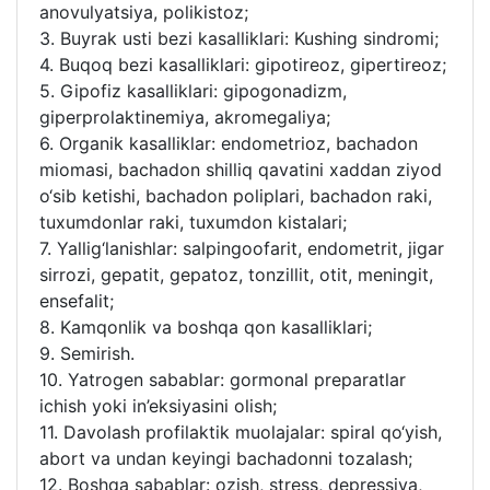
anovulyatsiya, polikistoz;
3. Buyrak usti bezi kasalliklari: Kushing sindromi;
4. Buqoq bezi kasalliklari: gipotireoz, gipertireoz;
5. Gipofiz kasalliklari: gipogonadizm,
giperprolaktinemiya, akromegaliya;
6. Organik kasalliklar: endometrioz, bachadon
miomasi, bachadon shilliq qavatini xaddan ziyod
o‘sib ketishi, bachadon poliplari, bachadon raki,
tuxumdonlar raki, tuxumdon kistalari;
7. Yallig‘lanishlar: salpingoofarit, endometrit, jigar
sirrozi, gepatit, gepatoz, tonzillit, otit, meningit,
ensefalit;
8. Kamqonlik va boshqa qon kasalliklari;
9. Semirish.
10. Yatrogen sabablar: gormonal preparatlar
ichish yoki in’eksiyasini olish;
11. Davolash profilaktik muolajalar: spiral qo‘yish,
abort va undan keyingi bachadonni tozalash;
12. Boshqa sabablar: ozish, stress, depressiya,