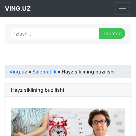
VING.UZ
Ving.uz
»
Salomatlik
» Hayz siklining buzilishi
Hayz siklining buzilishi