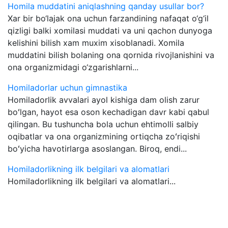
Homila muddatini aniqlashning qanday usullar bor?
Xar bir bo‘lajak ona uchun farzandining nafaqat o‘g‘il
qizligi balki xomilasi muddati va uni qachon dunyoga
kelishini bilish xam muxim xisoblanadi. Xomila
muddatini bilish bolaning ona qornida rivojlanishini va
ona organizmidagi o‘zgarishlarni...
Homiladorlar uchun gimnastika
Homiladorlik avvalari ayol kishiga dam olish zarur
boʻlgan, hayot esa oson kechadigan davr kabi qabul
qilingan. Bu tushuncha bola uchun ehtimolli salbiy
oqibatlar va ona organizmining ortiqcha zoʻriqishi
boʻyicha havotirlarga asoslangan. Biroq, endi...
Homiladorlikning ilk belgilari va alomatlari
Homiladorlikning ilk belgilari va alomatlari...