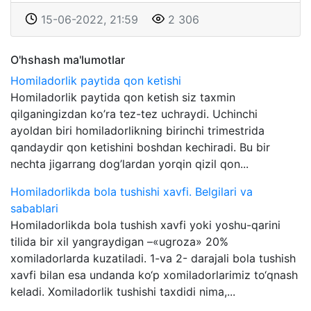
15-06-2022, 21:59
2 306
O'hshash ma'lumotlar
Homiladorlik paytida qon ketishi
Homiladorlik paytida qon ketish siz taxmin
qilganingizdan ko’ra tez-tez uchraydi. Uchinchi
ayoldan biri homiladorlikning birinchi trimestrida
qandaydir qon ketishini boshdan kechiradi. Bu bir
nechta jigarrang dog’lardan yorqin qizil qon...
Homiladorlikda bola tushishi xavfi. Belgilari va
sabablari
Homiladorlikda bola tushish xavfi yoki yoshu-qarini
tilida bir xil yangraydigan –«ugroza» 20%
xomiladorlarda kuzatiladi. 1-va 2- darajali bola tushish
xavfi bilan esa undanda ko‘p xomiladorlarimiz to‘qnash
keladi. Xomiladorlik tushishi taxdidi nima,...