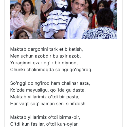
Maktab dargohini tark etib ketish,
Men uchun azobdir bu axir azob.
Yuragimni ezar og'ir bir qiynoq,
Chunki chalinmoqda soʻngi qoʻngʻiroq.
Soʻnggi qo'ng'iroq ham chalinar asta,
Ko'zda mayusligu, qo`lda guldasta,
Maktab yillarimiz oʻtdi bir pasta,
Har vaqt sog'inaman seni sinifdosh.
Maktab yillarimiz oʻtdi birma-bir,
O'tdi kun fasllar, oʻtdi kun-oylar,