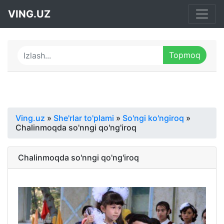
VING.UZ
Ving.uz
»
She'rlar to'plami
»
So'ngi ko'ngiroq
»
Chalinmoqda so'nngi qo'ng'iroq
Chalinmoqda so'nngi qo'ng'iroq