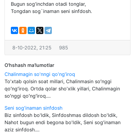
Bugun sog'inchdan otadi tonglar,
Tongdan sog`inaman seni sinfdosh.
8-10-2022, 21:25
985
O'hshash ma'lumotlar
Chalinmagin so'nngi qo'ng'iroq
To'xtab qolsin soat millari, Chalinmasin soʻnggi
qoʻngʻiroq. Ortda qolar sho'xlik yillari, Chalinmagin
soʻnggi qoʻngʻiroq....
Seni sog'inaman sinfdosh
Biz sinfdosh bo'ldik, Sinfdoshmas dildosh bo'ldik,
Nahot bugun endi begona bo'ldik, Seni sog'inaman
aziz sinfdosh....