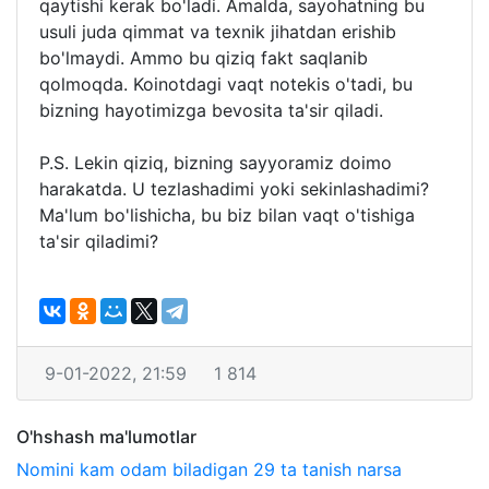
qaytishi kerak bo'ladi. Amalda, sayohatning bu
usuli juda qimmat va texnik jihatdan erishib
bo'lmaydi. Ammo bu qiziq fakt saqlanib
qolmoqda. Koinotdagi vaqt notekis o'tadi, bu
bizning hayotimizga bevosita ta'sir qiladi.
P.S. Lekin qiziq, bizning sayyoramiz doimo
harakatda. U tezlashadimi yoki sekinlashadimi?
Ma'lum bo'lishicha, bu biz bilan vaqt o'tishiga
ta'sir qiladimi?
9-01-2022, 21:59
1 814
O'hshash ma'lumotlar
Nomini kam odam biladigan 29 ta tanish narsa