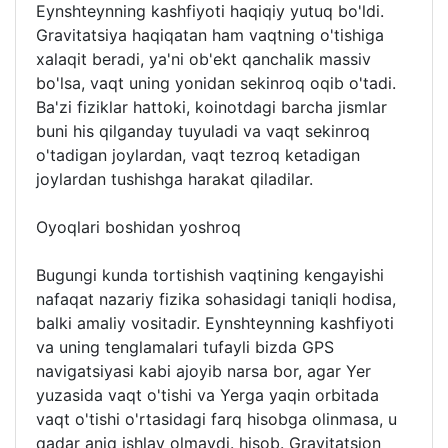
Eynshteynning kashfiyoti haqiqiy yutuq bo'ldi.
Gravitatsiya haqiqatan ham vaqtning o'tishiga
xalaqit beradi, ya'ni ob'ekt qanchalik massiv
bo'lsa, vaqt uning yonidan sekinroq oqib o'tadi.
Ba'zi fiziklar hattoki, koinotdagi barcha jismlar
buni his qilganday tuyuladi va vaqt sekinroq
o'tadigan joylardan, vaqt tezroq ketadigan
joylardan tushishga harakat qiladilar.
Oyoqlari boshidan yoshroq
Bugungi kunda tortishish vaqtining kengayishi
nafaqat nazariy fizika sohasidagi taniqli hodisa,
balki amaliy vositadir. Eynshteynning kashfiyoti
va uning tenglamalari tufayli bizda GPS
navigatsiyasi kabi ajoyib narsa bor, agar Yer
yuzasida vaqt o'tishi va Yerga yaqin orbitada
vaqt o'tishi o'rtasidagi farq hisobga olinmasa, u
qadar aniq ishlay olmaydi. hisob. Gravitatsion