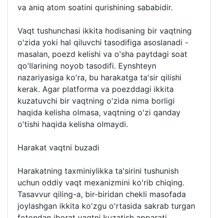
va aniq atom soatini qurishining sababidir.
Vaqt tushunchasi ikkita hodisaning bir vaqtning
o'zida yoki hal qiluvchi tasodifiga asoslanadi -
masalan, poezd kelishi va o'sha paytdagi soat
qo'llarining noyob tasodifi. Eynshteyn
nazariyasiga ko'ra, bu harakatga ta'sir qilishi
kerak. Agar platforma va poezddagi ikkita
kuzatuvchi bir vaqtning o'zida nima borligi
haqida kelisha olmasa, vaqtning o'zi qanday
o'tishi haqida kelisha olmaydi.
Harakat vaqtni buzadi
Harakatning taxminiylikka ta'sirini tushunish
uchun oddiy vaqt mexanizmini ko'rib chiqing.
Tasavvur qiling-a, bir-biridan chekli masofada
joylashgan ikkita ko'zgu o'rtasida sakrab turgan
fotondan iborat vaqtni kuzatish apparati.