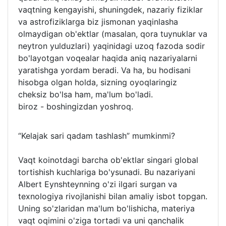
vaqtning kengayishi, shuningdek, nazariy fiziklar
va astrofiziklarga biz jismonan yaqinlasha
olmaydigan ob'ektlar (masalan, qora tuynuklar va
neytron yulduzlari) yaqinidagi uzoq fazoda sodir
bo'layotgan voqealar haqida aniq nazariyalarni
yaratishga yordam beradi. Va ha, bu hodisani
hisobga olgan holda, sizning oyoqlaringiz
cheksiz bo'lsa ham, ma'lum bo'ladi.
biroz - boshingizdan yoshroq.
“Kelajak sari qadam tashlash” mumkinmi?
Vaqt koinotdagi barcha ob'ektlar singari global
tortishish kuchlariga bo'ysunadi. Bu nazariyani
Albert Eynshteynning o'zi ilgari surgan va
texnologiya rivojlanishi bilan amaliy isbot topgan.
Uning so'zlaridan ma'lum bo'lishicha, materiya
vaqt oqimini o'ziga tortadi va uni qanchalik