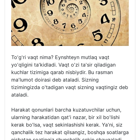
To'g'ri vaqt nima? Eynshteyn mutlaq vaqt
yo'qligini ta'kidladi. Vaqt o'zi ta'sir qiladigan
kuchlar tizimiga qarab nisbiydir. Bu rasman
ma'lumot doirasi deb ataladi. Sizning
tizimingizda o'tadigan vaqt sizning vaqtingiz deb
ataladi.
Harakat qonunlari barcha kuzatuvchilar uchun,
ularning harakatidan qat'i nazar, bir xil bo'lishi
kerak bo'lsa, vaqt sekinlashishi kerak. Ya'ni, siz
qanchalik tez harakat qilsangiz, boshqa soatlarga
nisbatan soatingiz shunchalik sekin chayqaladi.