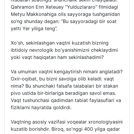
Qahramon Enn Xeteuey “Yulduzlararo” filmidagi
Metyu Makkonahiga olis sayyoraga tushganidan
so‘ng shunday degan: “Bu sayyoradagi bir soat
yetti Yer yiliga teng”.
Xo'sh, sekinlashgan vaqtni kuzatish bizning
ibtidoiy nevrologik bo'yanishimizni cheklaydimi
yoki vaqt haqiqatan ham sekinlashadimi?
Va umuman vaqtni kengaytirish nimani anglatadi?
Oxir-oqibat, bu bizni savolga olib keladi: vaqt
nima? Bu shunchaki falsafa talabalari bir stakan
pivo ustida bir-birlariga beradigan savol emas.
Vaqt tushunchasi qadimdan tabiat faylasuflari va
fiziklarni hayratda qoldirdi.
Vaqtning asosiy vazifasi voqealar xronologiyasini
kuzatib borishdir. Biroq, so'nggi 400 yilga qadar