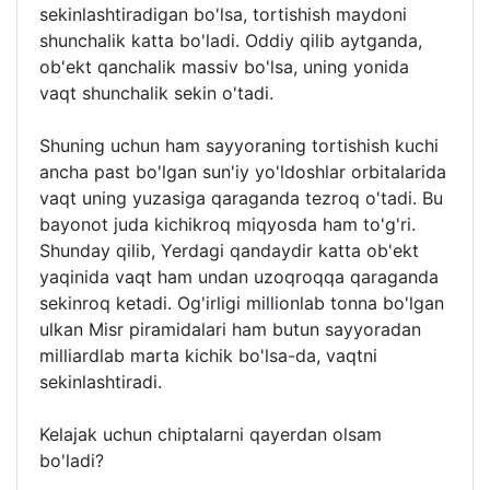
sekinlashtiradigan bo'lsa, tortishish maydoni
shunchalik katta bo'ladi. Oddiy qilib aytganda,
ob'ekt qanchalik massiv bo'lsa, uning yonida
vaqt shunchalik sekin o'tadi.
Shuning uchun ham sayyoraning tortishish kuchi
ancha past bo'lgan sun'iy yo'ldoshlar orbitalarida
vaqt uning yuzasiga qaraganda tezroq o'tadi. Bu
bayonot juda kichikroq miqyosda ham to'g'ri.
Shunday qilib, Yerdagi qandaydir katta ob'ekt
yaqinida vaqt ham undan uzoqroqqa qaraganda
sekinroq ketadi. Og'irligi millionlab tonna bo'lgan
ulkan Misr piramidalari ham butun sayyoradan
milliardlab marta kichik bo'lsa-da, vaqtni
sekinlashtiradi.
Kelajak uchun chiptalarni qayerdan olsam
bo'ladi?