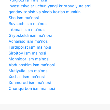
Nurg‘ozi ism ma'nosi
Investitsiyalar uchun yangi kriptovalyutalarni
qanday topish va sinab ko‘rish mumkin
Sho ism ma'nosi
Buvsoch ism ma'nosi
In’omali ism ma'nosi
G‘iyoskeldi ism ma'nosi
Achaniso ism ma'nosi
Turdipo‘lat ism ma'nosi
Sirojtoy ism ma'nosi
Mohnigor ism ma'nosi
Abduhoshim ism ma'nosi
Mutiyulla ism ma'nosi
Xushali ism ma'nosi
Xonmurod ism ma'nosi
Choriqurbon ism ma'nosi