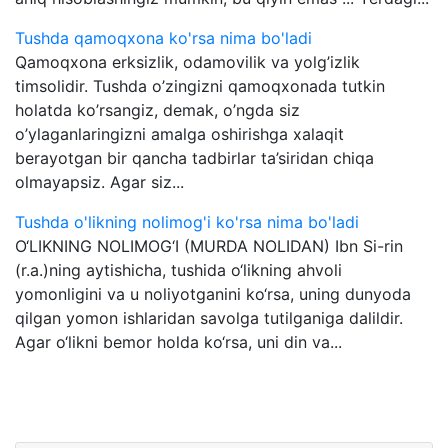
Tushda qamoqxona ko'rsa nima bo'ladi
Qamoqxona erksizlik, odamovilik va yolg’izlik
timsolidir. Tushda o’zingizni qamoqxonada tutkin
holatda ko’rsangiz, demak, o’ngda siz
o’ylaganlaringizni amalga oshirishga xalaqit
berayotgan bir qancha tadbirlar ta’siridan chiqa
olmayapsiz. Agar siz...
Tushda o'likning nolimog'i ko'rsa nima bo'ladi
O‘LIKNING NOLIMOG‘I (MURDA NOLIDAN) Ibn Si-rin
(r.a.)ning aytishicha, tushida o‘likning ahvoli
yomonligini va u noliyotganini ko‘rsa, uning dunyoda
qilgan yomon ishlaridan savolga tutilganiga dalildir.
Agar o‘likni bemor holda ko‘rsa, uni din va...