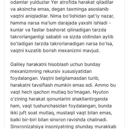
odamlar yulduzlar Yer atrofida harakat qiladilar
va aksincha emas, degan taxminga asoslanib
vaqtni aniqladilar. Nima bo'lishidan qat'iy nazar,
hamma narsa ma'lum darajada yaxshi ishladi -
kunlar va fasllar bashorat qilinadigan tarzda
takrorlanganligi sababli va sizda oldindan aytib
bo'ladigan tarzda takrorlanadigan narsa bo'lsa,
vaqtni kuzatib borish mexanizmi mavjud.
Galiley harakatni hisoblash uchun bunday
mexanizmning rekursiv xususiyatidan
foydalangan. Vaqtni belgilamasdan turib,
harakatni tavsiflash mumkin emas edi. Ammo bu
vaqt hech qachon mutlaq bo'lmagan. Nyuton
o'zining harakat qonunlarini shakllantirganda
ham, vaqt tushunchasidan foydalangan, bunda
ikki juft soat mutlaq, mustaqil vaqt bilan emas,
balki bir-biri bilan sinxron ravishda chalinadi.
Sinxronizatsiya insoniyatning shunday murakkab