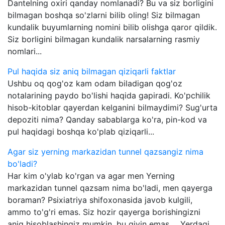
Dantelning oxiri qanday nomlanadi? Bu va siz borligini
bilmagan boshqa so'zlarni bilib oling! Siz bilmagan
kundalik buyumlarning nomini bilib olishga qaror qildik.
Siz borligini bilmagan kundalik narsalarning rasmiy
nomlari...
Pul haqida siz aniq bilmagan qiziqarli faktlar
Ushbu oq qog'oz kam odam biladigan qog'oz
notalarining paydo bo'lishi haqida gapiradi. Ko'pchilik
hisob-kitoblar qayerdan kelganini bilmaydimi? Sug'urta
depoziti nima? Qanday sabablarga ko'ra, pin-kod va
pul haqidagi boshqa ko'plab qiziqarli...
Agar siz yerning markazidan tunnel qazsangiz nima
bo'ladi?
Har kim o'ylab ko'rgan va agar men Yerning
markazidan tunnel qazsam nima bo'ladi, men qayerga
boraman? Psixiatriya shifoxonasida javob kulgili,
ammo to'g'ri emas. Siz hozir qayerga borishingizni
aniq hisoblashingiz mumkin, bu qiyin emas ... Yerdagi...