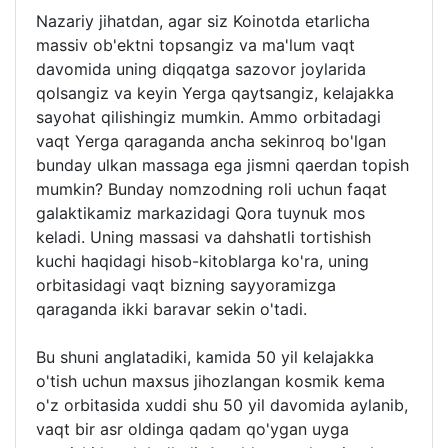
Nazariy jihatdan, agar siz Koinotda etarlicha
massiv ob'ektni topsangiz va ma'lum vaqt
davomida uning diqqatga sazovor joylarida
qolsangiz va keyin Yerga qaytsangiz, kelajakka
sayohat qilishingiz mumkin. Ammo orbitadagi
vaqt Yerga qaraganda ancha sekinroq bo'lgan
bunday ulkan massaga ega jismni qaerdan topish
mumkin? Bunday nomzodning roli uchun faqat
galaktikamiz markazidagi Qora tuynuk mos
keladi. Uning massasi va dahshatli tortishish
kuchi haqidagi hisob-kitoblarga ko'ra, uning
orbitasidagi vaqt bizning sayyoramizga
qaraganda ikki baravar sekin o'tadi.
Bu shuni anglatadiki, kamida 50 yil kelajakka
o'tish uchun maxsus jihozlangan kosmik kema
o'z orbitasida xuddi shu 50 yil davomida aylanib,
vaqt bir asr oldinga qadam qo'ygan uyga