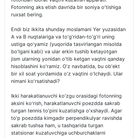
Fotonning aks etish davrida bir soniya o'tishiga
ruxsat bering.
Endi biz ikkita shunday moslamani Yer yuzasidan
A va B nuqtalariga va to'g'ridan-to'g'ri uning
ustiga qo'yamiz (yuqorida tasvirlangan misolda
bo'lgani kabi) va ular erkin tushib ketayotgan
jism ularning yonidan o'tib ketgan vaqtni qanday
hisoblashini ko'ramiz. O'z navbatida, bu ob'ekt
bir xil soat yordamida o'z vaqtini o'lchaydi. Ular
nimani ko'rsatishadi?
Ikki harakatlanuvchi ko'zgu orasidagi fotonning
aksini ko'rish, harakatlanuvchi poezdda sakrab
turgan tennis to'pini kuzatishga o'xshaydi. Agar
to'p poezdda kimgadir perpendikulyar ravishda
sakrab tushsa ham, u tashqarida turgan
statsionar kuzatuvchiga uchburchaklarni