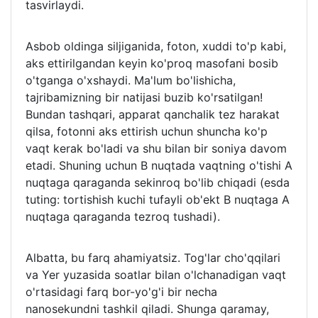
tasvirlaydi.
Asbob oldinga siljiganida, foton, xuddi to'p kabi,
aks ettirilgandan keyin ko'proq masofani bosib
o'tganga o'xshaydi. Ma'lum bo'lishicha,
tajribamizning bir natijasi buzib ko'rsatilgan!
Bundan tashqari, apparat qanchalik tez harakat
qilsa, fotonni aks ettirish uchun shuncha ko'p
vaqt kerak bo'ladi va shu bilan bir soniya davom
etadi. Shuning uchun B nuqtada vaqtning o'tishi A
nuqtaga qaraganda sekinroq bo'lib chiqadi (esda
tuting: tortishish kuchi tufayli ob'ekt B nuqtaga A
nuqtaga qaraganda tezroq tushadi).
Albatta, bu farq ahamiyatsiz. Tog'lar cho'qqilari
va Yer yuzasida soatlar bilan o'lchanadigan vaqt
o'rtasidagi farq bor-yo'g'i bir necha
nanosekundni tashkil qiladi. Shunga qaramay,