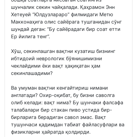
шунчалик секин чайқалади. Қаҳрамон Энн
Хетеуей “Юлдузлараро” филмидаги Метю
Макконаҳига олис сайёрага тушганидан сўнг
шундай деган: “Бу сайёрадаги бир соат етти
Ер йилига тенг”.
Хўш, секинлашган вақтни кузатиш бизнинг
ибтидоий неврологик бўянишимизни
чеклайдими ёки вақт ҳақиқатан ҳам
секинлашадими?
Ва умуман вақтни кенгайтириш нимани
англатади? Охир-оқибат, бу бизни саволга
олиб келади: вақт нима? Бу шунчаки фалсафа
талабалари бир стакан пиво устида бир-
бирларига берадиган савол эмас. Вақт
тушунчаси қадимдан табиат файласуфлари ва
физикларни ҳайратда қолдирди.