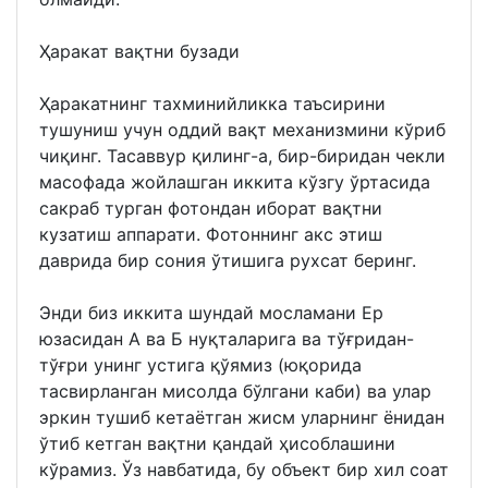
Ҳаракат вақтни бузади
Ҳаракатнинг тахминийликка таъсирини
тушуниш учун оддий вақт механизмини кўриб
чиқинг. Тасаввур қилинг-а, бир-биридан чекли
масофада жойлашган иккита кўзгу ўртасида
сакраб турган фотондан иборат вақтни
кузатиш аппарати. Фотоннинг акс этиш
даврида бир сония ўтишига рухсат беринг.
Энди биз иккита шундай мосламани Ер
юзасидан А ва Б нуқталарига ва тўғридан-
тўғри унинг устига қўямиз (юқорида
тасвирланган мисолда бўлгани каби) ва улар
эркин тушиб кетаётган жисм уларнинг ёнидан
ўтиб кетган вақтни қандай ҳисоблашини
кўрамиз. Ўз навбатида, бу объект бир хил соат