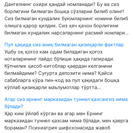
Дантелнинг охири қандай номланади? Бу ва сиз
борлигини билмаган бошқа сўзларни билиб олинг!
Сиз билмаган кундалик буюмларнинг номини билиб
олишга қарор қилдик. Сиз ҳеч қачон борлигини
билмаган кундалик нарсаларнинг расмий номлари...
Пул ҳақида сиз аниқ билмаган қизиқарли фактлар
Ушбу оқ қоғоз кам одам биладиган қоғоз
ноталарининг пайдо бўлиши ҳақида гапиради.
Кўпчилик ҳисоб-китоблар қаердан келганини
билмайдими? Суғурта депозити нима? Қайси
сабабларга кўра пин-код ва пул ҳақидаги бошқа
кўплаб қизиқарли маълумотлар тўртта...
Агар сиз ернинг марказидан туннел қазсангиз нима
бўлади?
Ҳар ким ўйлаб кўрган ва агар мен Ернинг
марказидан туннел қазсам нима бўлади, мен қаерга
бораман? Психиатрия шифохонасида жавоб