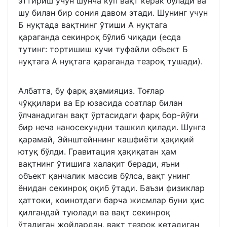
эттириш учун шунча кўп вақт керак бўлади ва
шу билан бир сония давом этади. Шунинг учун
Б нуқтада вақтнинг ўтиши А нуқтага
қараганда секинроқ бўлиб чиқади (есда
тутинг: тортишиш кучи туфайли объект Б
нуқтага А нуқтага қараганда тезроқ тушади).
Албатта, бу фарқ аҳамияциз. Тоғлар
чўққилари ва Ер юзасида соатлар билан
ўлчанадиган вақт ўртасидаги фарқ бор-йўғи
бир неча наносекундни ташкил қилади. Шунга
қарамай, Эйнштейннинг кашфиёти ҳақиқий
ютуқ бўлди. Гравитация ҳақиқатан ҳам
вақтнинг ўтишига халақит беради, яъни
объект қанчалик массив бўлса, вақт унинг
ёнидан секинроқ оқиб ўтади. Баъзи физиклар
ҳаттоки, коинотдаги барча жисмлар буни ҳис
қилгандай туюлади ва вақт секинроқ
ўтадиган жойлардан, вақт тезроқ кетадиган