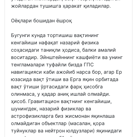
жойлардан тушишга ҳаракат қиладилар.
Оёқлари бошидан ёшроқ
Бугунги кунда тортишиш вақтининг
кенгайиши нафақат назарий физика
соҳасидаги таниқли ҳодиса, балки амалий
воситадир. Эйнштейннинг кашфиёти ва унинг
тенгламалари туфайли бизда ГПС
навигацияси каби ажойиб нарса бор, агар Ер
юзасида вақт ўтиши ва Ерга яқин орбитада
вақт ўтиши ўртасидаги фарқ ҳисобга
олинмаса, у қадар аниқ ишлай олмайди.
ҳисоб. Гравитацион вақтнинг кенгайиши,
шунингдек, назарий физиклар ва
астрофизикларга биз жисмонан яқинлаша
олмайдиган объектлар (масалан, қора
туйнуклар ва нейтрон юлдузлари) яқинидаги