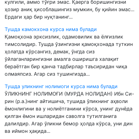
кулгили, аммо тўғри эмас. Қаерга боришингизни
ҳозир аниқ ҳисоблашингиз мумкин, бу қийин эмас...
Ердаги ҳар бир нуқтанинг...
Тушда камокхона курса нима булади
Қамоқхона эрксизлик, одамовилик ва ёлғизлик
тимсолидир. Тушда ўзингизни қамоқхонада туткин
ҳолатда кўрсангиз, демак, ўнгда сиз
ўйлаганларингизни амалга оширишга халақит
бераётган бир қанча тадбирлар таъсиридан чиқа
олмаяпсиз. Агар сиз тушингизда...
Тушда уликнинг нолимоги курса нима булади
ЎЛИКНИНГ НОЛИМОҒИ (МУРДА НОЛИДАН) Ибн Си-
рин (р.а.)нинг айтишича, тушида ўликнинг аҳволи
ёмонлигини ва у нолиётганини кўрса, унинг дунёда
қилган ёмон ишларидан саволга тутилганига
далилдир. Агар ўликни бемор ҳолда кўрса, уни дин
ва иймон ҳақида...