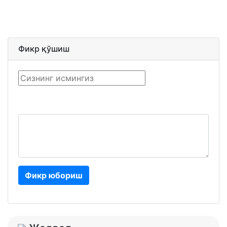
Фикр қўшиш
Фикр юбориш