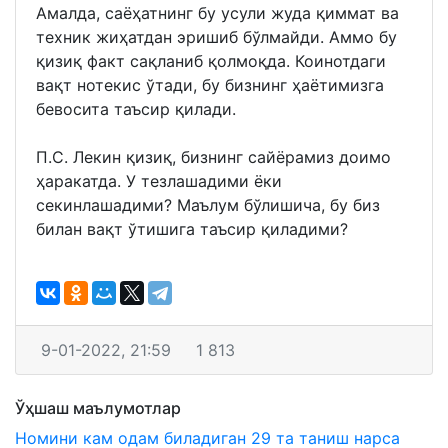
Амалда, саёҳатнинг бу усули жуда қиммат ва
техник жиҳатдан эришиб бўлмайди. Аммо бу
қизиқ факт сақланиб қолмоқда. Коинотдаги
вақт нотекис ўтади, бу бизнинг ҳаётимизга
бевосита таъсир қилади.
П.С. Лекин қизиқ, бизнинг сайёрамиз доимо
ҳаракатда. У тезлашадими ёки
секинлашадими? Маълум бўлишича, бу биз
билан вақт ўтишига таъсир қиладими?
9-01-2022, 21:59
1 813
Ўҳшаш маълумотлар
Номини кам одам биладиган 29 та таниш нарса