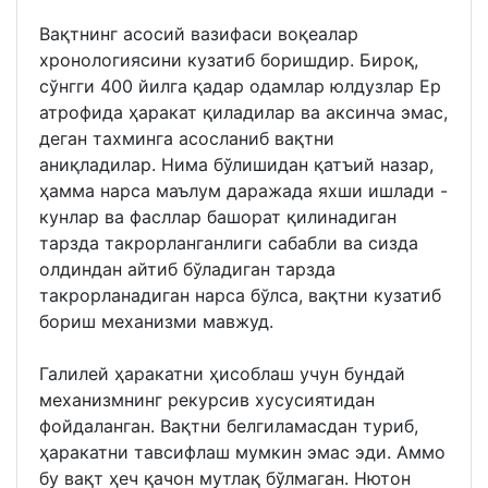
Вақтнинг асосий вазифаси воқеалар
хронологиясини кузатиб боришдир. Бироқ,
сўнгги 400 йилга қадар одамлар юлдузлар Ер
атрофида ҳаракат қиладилар ва аксинча эмас,
деган тахминга асосланиб вақтни
аниқладилар. Нима бўлишидан қатъий назар,
ҳамма нарса маълум даражада яхши ишлади -
кунлар ва фасллар башорат қилинадиган
тарзда такрорланганлиги сабабли ва сизда
олдиндан айтиб бўладиган тарзда
такрорланадиган нарса бўлса, вақтни кузатиб
бориш механизми мавжуд.
Галилей ҳаракатни ҳисоблаш учун бундай
механизмнинг рекурсив хусусиятидан
фойдаланган. Вақтни белгиламасдан туриб,
ҳаракатни тавсифлаш мумкин эмас эди. Аммо
бу вақт ҳеч қачон мутлақ бўлмаган. Нютон