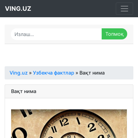
VING.UZ
Ving.uz
»
Узбекча фактлар
» Вақт нима
Вақт нима