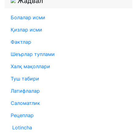
Жадвал
Болалар исми
Қизлар исми
Фактлар
Шеърлар туплами
Халқ мақоллари
Туш табири
Латифлалар
Саломатлик
Рецеплар
Lotincha