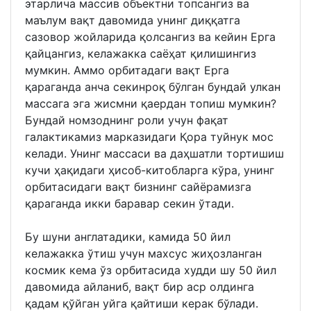
этарлича массив объектни топсангиз ва
маълум вақт давомида унинг диққатга
сазовор жойларида қолсангиз ва кейин Ерга
қайцангиз, келажакка саёҳат қилишингиз
мумкин. Аммо орбитадаги вақт Ерга
қараганда анча секинроқ бўлган бундай улкан
массага эга жисмни қаердан топиш мумкин?
Бундай номзоднинг роли учун фақат
галактикамиз марказидаги Қора туйнук мос
келади. Унинг массаси ва даҳшатли тортишиш
кучи ҳақидаги ҳисоб-китобларга кўра, унинг
орбитасидаги вақт бизнинг сайёрамизга
қараганда икки баравар секин ўтади.
Бу шуни англатадики, камида 50 йил
келажакка ўтиш учун махсус жиҳозланган
космик кема ўз орбитасида худди шу 50 йил
давомида айланиб, вақт бир аср олдинга
қадам қўйган уйга қайтиши керак бўлади.