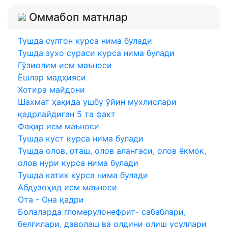
Оммабоп матнлар
Тушда султон курса нима булади
Тушда зухо сураси курса нима булади
Гўзиолим исм маъноси
Ёшлар мадҳияси
Хотира майдони
Шахмат ҳақида ушбу ўйин мухлислари
қадрлайдиган 5 та факт
Фақир исм маъноси
Тушда куст курса нима булади
Тушда олов, оташ, олов алангаси, олов ёкмок,
олов нури курса нима булади
Тушда катик курса нима булади
Абдузоҳид исм маъноси
Ота - Она қадри
Болаларда гломерулонефрит- сабаблари,
белгилари, даволаш ва олдини олиш усуллари