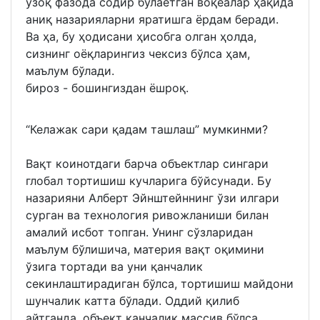
узоқ фазода содир бўлаётган воқеалар ҳақида
аниқ назарияларни яратишга ёрдам беради.
Ва ҳа, бу ҳодисани ҳисобга олган ҳолда,
сизнинг оёқларингиз чексиз бўлса ҳам,
маълум бўлади.
бироз - бошингиздан ёшроқ.
“Келажак сари қадам ташлаш” мумкинми?
Вақт коинотдаги барча объектлар сингари
глобал тортишиш кучларига бўйсунади. Бу
назарияни Алберт Эйнштейннинг ўзи илгари
сурган ва технология ривожланиши билан
амалий исбот топган. Унинг сўзларидан
маълум бўлишича, материя вақт оқимини
ўзига тортади ва уни қанчалик
секинлаштирадиган бўлса, тортишиш майдони
шунчалик катта бўлади. Оддий қилиб
айтганда, объект қанчалик массив бўлса,