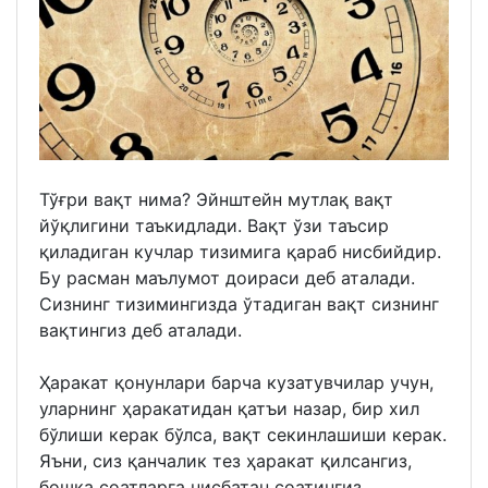
Тўғри вақт нима? Эйнштейн мутлақ вақт
йўқлигини таъкидлади. Вақт ўзи таъсир
қиладиган кучлар тизимига қараб нисбийдир.
Бу расман маълумот доираси деб аталади.
Сизнинг тизимингизда ўтадиган вақт сизнинг
вақтингиз деб аталади.
Ҳаракат қонунлари барча кузатувчилар учун,
уларнинг ҳаракатидан қатъи назар, бир хил
бўлиши керак бўлса, вақт секинлашиши керак.
Яъни, сиз қанчалик тез ҳаракат қилсангиз,
бошқа соатларга нисбатан соатингиз