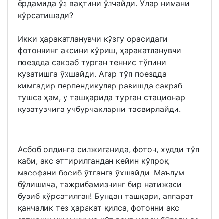
ёрдамида ўз вақтини ўлчайди. Улар нимани
кўрсатишади?
Икки ҳаракатланувчи кўзгу орасидаги
фотоннинг аксини кўриш, ҳаракатланувчи
поездда сакраб турган теннис тўпини
кузатишга ўхшайди. Агар тўп поездда
кимгадир перпендикуляр равишда сакраб
тушса ҳам, у ташқарида турган стационар
кузатувчига учбурчакларни тасвирлайди.
Асбоб олдинга силжиганида, фотон, худди тўп
каби, акс эттирилгандан кейин кўпроқ
масофани босиб ўтганга ўхшайди. Маълум
бўлишича, тажрибамизнинг бир натижаси
бузиб кўрсатилган! Бундан ташқари, аппарат
қанчалик тез ҳаракат қилса, фотонни акс