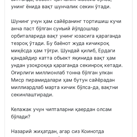
унинг ёнида вақт шунчалик секин ўтади.
Шунинг учун ҳам сайёранинг тортишиш кучи
анча паст бўлган сунъий йўлдошлар
орбиталарида вақт унинг юзасига қараганда
тезроқ ўтади. Бу баёнот жуда кичикроқ
миқёсда ҳам тўғри. Шундай қилиб, Ердаги
қандайдир катта объект яқинида вақт ҳам
ундан узоқроққа қараганда секинроқ кетади.
Оғирлиги миллионлаб тонна бўлган улкан
Миср пирамидалари ҳам бутун сайёрадан
миллиардлаб марта кичик бўлса-да, вақтни
секинлаштиради.
Келажак учун чипталарни қаердан олсам
бўлади?
Назарий жиҳатдан, агар сиз Коинотда