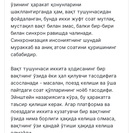
ўзининг ҳаракат қонунларини
шакллантирганда ҳам, вақт тушунчасидан
фойдаланган, бунда икки жуфт соат мутлақ,
мустақил вақт билан эмас, балки бир-бири
билан синхрон равишда чалинади.
Синхронизация инсониятнинг шундай
мураккаб ва аниқ атом соатини қуришининг
сабабидир.
Вақт тушунчаси иккита ҳодисанинг бир
вақтнинг ўзида ёки ҳал қилувчи тасодифига
асосланади - масалан, поезд келиши ва ўша
пайтдаги соат қўлларининг ноёб тасодифи.
Эйнштейн назариясига кўра, бу ҳаракатга
таъсир қилиши керак. Агар платформа ва
поезддаги иккита кузатувчи бир вақтнинг
ўзида нима борлиги ҳақида келиша олмаса,
вақтнинг ўзи қандай ўтиши ҳақида келиша
олмайди.