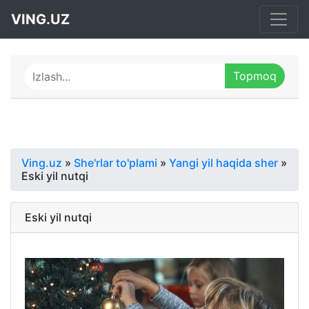
VING.UZ
Ving.uz
»
She'rlar to'plami
»
Yangi yil haqida sher
»
Eski yil nutqi
Eski yil nutqi