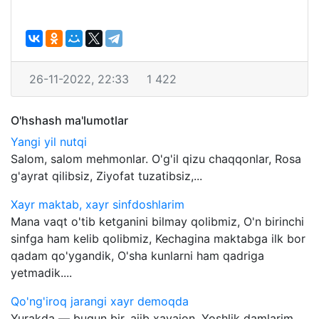
26-11-2022, 22:33
1 422
O'hshash ma'lumotlar
Yangi yil nutqi
Salom, salom mehmonlar. O'g'il qizu chaqqonlar, Rosa
g'ayrat qilibsiz, Ziyofat tuzatibsiz,...
Xayr maktab, xayr sinfdoshlarim
Mana vaqt o'tib ketganini bilmay qolibmiz, O'n birinchi
sinfga ham kelib qolibmiz, Kechagina maktabga ilk bor
qadam qo'ygandik, O'sha kunlarni ham qadriga
yetmadik....
Qo'ng'iroq jarangi xayr demoqda
Yurakda — bugun bir, ajib xayajon, Yoshlik damlarim