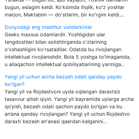
bugun, eslagim keldi. Ko'ksimda iliqlik, koʻz yoshlar
marjon, Maktabim — do'stlarim, bir koʻrgim keldi....
Dunyodagi eng mashhur vunderkinlar
Geeks maxsus odamlardir. Yoshligidan ular
tengdoshlari bilan solishtirganda o'zlarining
o'xshashligini ko'rsatadilar. Odatda bu rivojlangan
intellektual rivojlanishdir. Bola 5 yoshga to'lmaganida,
u allaqachon intellektual qobiliyatlarining yarmiga...
Yangi yil uchun archa bezash odati qanday paydo
bo'lgan?
Yangi yil va Rojdestvoni uyda oqlangan daraxtsiz
tasavvur qilish qiyin. Yangi yil bayramida uylarga archa
qo‘yish, bezash odati qachon paydo bo‘lgan va bu
an’ana qanday rivojlangan? Yangi yil uchun Rojdestvo
daraxti bezash an'anasi qaerdan kelganini...