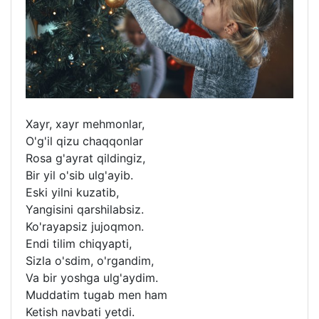
Xayr, xayr mehmonlar,
O'g'il qizu chaqqonlar
Rosa g'ayrat qildingiz,
Bir yil o'sib ulg'ayib.
Eski yilni kuzatib,
Yangisini qarshilabsiz.
Ko'rayapsiz jujoqmon.
Endi tilim chiqyapti,
Sizla o'sdim, o'rgandim,
Va bir yoshga ulg'aydim.
Muddatim tugab men ham
Ketish navbati yetdi.