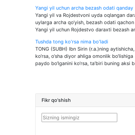
Yangi yil uchun archa bezash odati qanday
Yangi yil va Rojdestvoni uyda oqlangan dara
uylarga archa qo‘yish, bezash odati qachon
Yangi yil uchun Rojdestvo daraxti bezash an
Tushda tong ko'rsa nima bo'ladi
TONG (SUBH) Ibn Sirin (r.a.)ning aytishicha,
ko‘rsa, o‘sha diyor ahliga omonlik bo‘lishiga
paydo bo‘lganini ko‘rsa, ta’biri buning aksi bo‘
Fikr qo'shish