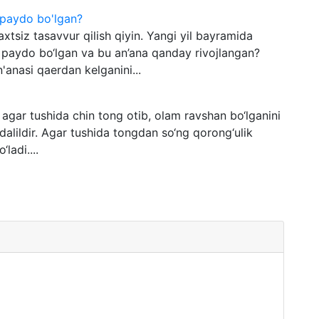
 paydo bo'lgan?
xtsiz tasavvur qilish qiyin. Yangi yil bayramida
 paydo bo‘lgan va bu an’ana qanday rivojlangan?
'anasi qaerdan kelganini...
 agar tushida chin tong otib, olam ravshan bo‘lganini
 dalildir. Agar tushida tongdan so‘ng qorong‘ulik
ladi....