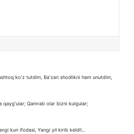
ushtoq ko'z tutdim, Ba'zan shodlikni ham unutdim,
a qayg'ular; Qamrab olar bizni kulgular;
gi kun ifodasi, Yangi yil kirib keldi!...