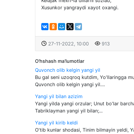
Kelajak mexri-la dillarni sozlab,
Xusunkor yangraydi xayot oxangi.
27-11-2022, 10:00
913
O'hshash ma'lumotlar
Quvonch olib kelgin yangi yil
Bu gal seni uzoqroq kutdim, Yo'llaringga m
Quvonch olib kelgin yangi yil....
Yangi yil bilan azizim
Yangi yilda yangi orzular; Unut bo'lar barch
Tabriklayman yangi yil bilan;...
Yangi yil kirib keldi
O'tib kunlar shodasi, Tinim bilmayin yeldi, Yan