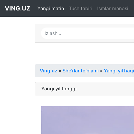
VING.UZ
Yangi matin
Tush tabiri
Ismlar manosi
Ving.uz
»
She'rlar to'plami
»
Yangi yil haq
Yangi yil tonggi