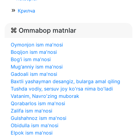
Крилча
Ommabop matnlar
Oymonjon ism ma'nosi
Boqijon ism ma'nosi
Bog‘i ism ma'nosi
Mug‘anniy ism ma'nosi
Gadoali ism ma'nosi
Baxtli yashayman desangiz, bularga amal qiling
Tushda vodiy, sersuv joy ko'rsa nima bo'ladi
Vatanim, Navro'zing muborak
Qorabarlos ism ma'nosi
Zalifa ism ma'nosi
Gulshahnoz ism ma'nosi
Obidulla ism ma'nosi
Elpok ism ma'nosi