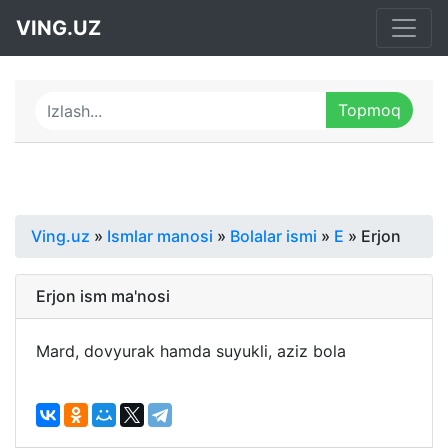
VING.UZ
Ving.uz
»
Ismlar manosi
»
Bolalar ismi
»
E
» Erjon
Erjon ism ma'nosi
Mard, dovyurak hamda suyukli, aziz bola