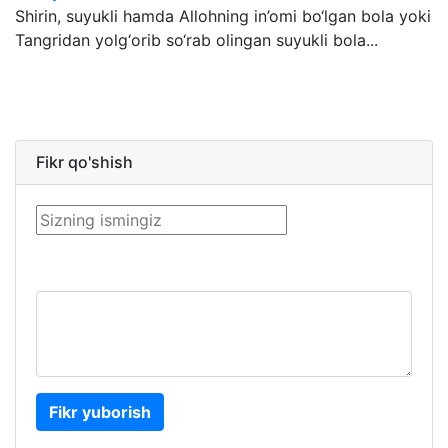
Shirin, suyukli hamda Allohning in’omi bo‘lgan bola yoki
Tangridan yolg‘orib so‘rab olingan suyukli bola...
Fikr qo'shish
Fikr yuborish