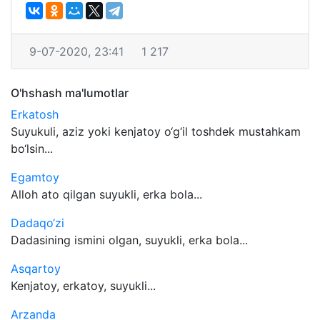
9-07-2020, 23:41
1 217
O'hshash ma'lumotlar
Erkatosh
Suyukuli, aziz yoki kenjatoy o‘g‘il toshdek mustahkam
bo‘lsin...
Egamtoy
Alloh ato qilgan suyukli, erka bola...
Dadaqo‘zi
Dadasining ismini olgan, suyukli, erka bola...
Asqartoy
Kenjatoy, erkatoy, suyukli...
Arzanda