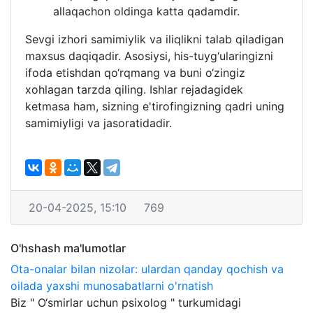
allaqachon oldinga katta qadamdir.
Sevgi izhori samimiylik va iliqlikni talab qiladigan
maxsus daqiqadir. Asosiysi, his-tuyg‘ularingizni
ifoda etishdan qo‘rqmang va buni o‘zingiz
xohlagan tarzda qiling. Ishlar rejadagidek
ketmasa ham, sizning e'tirofingizning qadri uning
samimiyligi va jasoratidadir.
20-04-2025, 15:10
769
O'hshash ma'lumotlar
Ota-onalar bilan nizolar: ulardan qanday qochish va
oilada yaxshi munosabatlarni o'rnatish
Biz " O‘smirlar uchun psixolog " turkumidagi