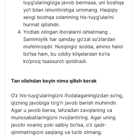
tuyg‘ularingizga javob bermasa, uni boshqa
yo‘l bilan ishontirishga urinmang. Haqiqiy
sevgi boshqa odamning his-tuyg‘ularini
hurmat qilishdir.
Yodlab olingan iboralarni ishlatmang .
Samimiylik har qanday go‘zal so‘zlardan
muhimroqdir. Nutqingiz sodda, ammo halol
bo‘lsa ham, bu oddiy klişelardan ko‘ra
ko‘proq taassurot qoldiradi.
Tan olishdan keyin nima qilish kerak
O‘z his-tuyg‘ularingizni ifodalaganingizdan so‘ng,
qizning javobiga to‘g‘ri javob berish muhimdir.
Agar u javob bersa, lahzadan zavqlaning va
munosabatlaringizni rivojlantiring. Agar uning
javobi noaniq yoki salbiy bo‘lsa, o‘z qadr-
qimmatingizni saqlang va turib olmang.