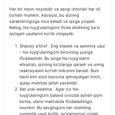
Har bir inson noyobdir va sevgi izhorlari har xil
bo‘lishi mumkin. Asosiysi, bu sizning
xarakteringizga mos keladi va qizga yoqadi.
Keling, his-tuyg‘ularingizni ifoda etishning ba'zi
qiziqarli usullarini ko‘rib chiqaylik:
Shaxsiy e'tirof . Eng klassik va samimiy usul
- his-tuyg‘ularingizni birovning yuziga
ifodalashdir. Bu sizga his-tuyg‘ularni
etkazish, qizning ko‘zlariga qarash va uning
reaktsiyasini ko‘rish imkonini beradi. Buni
hech kim sizni bezovta qilmaydigan tinch,
qulay muhitda qilish yaxshidir.
Xat yoki eslatma . Agar o‘z his-
tuyg‘ularingizni baland ovozda aytish qiyin
bo‘lsa, ularni maktubda ifodalashingiz
mumkin. Bu sevgingizni tan olishning
romantik usuli bo‘lib, so‘zlaringizni o‘ylab