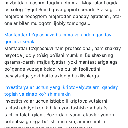
navbatdagi nashrni taqdim etamiz . Mojarolar haqida
psixolog Oygul Suindiqova gapirib beradi. Siz sog‘lom
mojaroni nosog‘lom mojarodan qanday ajratishni, ota-
onalar bilan muloqotni ijobiy tomonga...
Manfaatlar to‘qnashuvi: bu nima va undan qanday
qochish kerak
Manfaatlar to‘qnashuvi ham professional, ham shaxsiy
hayotda jiddiy to‘siq bo‘lishi mumkin. Bu shaxsning
qarama-qarshi majburiyatlari yoki manfaatlariga ega
bo‘lganda yuzaga keladi va bu ish faoliyatini
pasayishiga yoki hatto axloqiy buzilishlarga...
Investitsiyalar uchun yangi kriptovalyutalarni qanday
topish va sinab ko‘rish mumkin
Investitsiyalar uchun istiqbolli kriptovalyutalarni
tanlash ehtiyotkorlik bilan yondashish va batafsil
tahlilni talab qiladi. Bozordagi yangi aktivlar yuqori
potentsialga ega bo‘lishi mumkin, ammo muhim