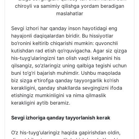
Sevgi izhori har qanday inson hayotidagi eng
hayajonli daqiqalardan biridir. Bu hissiyotlar
bo‘ronini keltirib chiqarishi mumkin: quvonchli
kutishdan rad etish qo‘rquvigacha. Agar siz qizga
his-tuyg‘ularingizni tan olish vaqti kelganini his
qilsangiz, so‘zlaringiz uning qalbiga tegishi uchun
buni to‘g‘ri bajarish muhimdir. Ushbu maqolada
biz sizga e'tirofga qanday tayyorgarlik ko‘rish
kerakligini, qanday shakllarda sevgingizni ifoda
etishingiz mumkinligini va nima qilmaslik
kerakligini aytib beramiz.
Sevgi izhoriga qanday tayyorlanish kerak
O‘z his-tuyg‘ularingiz haqida gapirishdan oldin,