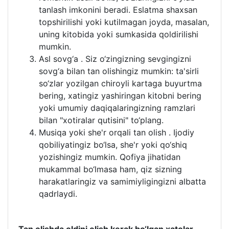
tanlash imkonini beradi. Eslatma shaxsan
topshirilishi yoki kutilmagan joyda, masalan,
uning kitobida yoki sumkasida qoldirilishi
mumkin.
Asl sovg‘a . Siz o‘zingizning sevgingizni
sovg‘a bilan tan olishingiz mumkin: ta'sirli
so‘zlar yozilgan chiroyli kartaga buyurtma
bering, xatingiz yashiringan kitobni bering
yoki umumiy daqiqalaringizning ramzlari
bilan "xotiralar qutisini" to‘plang.
Musiqa yoki she'r orqali tan olish . Ijodiy
qobiliyatingiz bo‘lsa, she'r yoki qo‘shiq
yozishingiz mumkin. Qofiya jihatidan
mukammal bo‘lmasa ham, qiz sizning
harakatlaringiz va samimiyligingizni albatta
qadrlaydi.