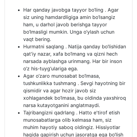
Har qanday javobga tayyor bo‘ling . Agar
siz uning hamdardligiga amin bo‘lsangiz
ham, u darhol javob berishga tayyor
bo‘lmasligi mumkin. Unga o‘ylash uchun
vaqt bering.
Hurmatni saqlang . Natija qanday bo‘lishidan
qat'iy nazar, xafa bo‘lmang va qizni hech
narsada ayblashga urinmang. Har bir inson
o‘z his-tuyg‘ulariga ega.
Agar o‘zaro munosabat bo‘lmasa,
tushkunlikka tushmang . Sevgi hayotning bir
qismidir va agar hozir javob siz
xohlagandek bo‘lmasa, bu oldinda yaxshiroq
narsa kutayotganini anglatmaydi.
Tajribangizni qadrlang . Hatto e'tirof etish
munosabatlarga olib kelmasa ham, siz
muhim hayotiy saboq oldingiz. Hissiyotlar
haqida gapirish uchun jasoratga ega bo‘lish