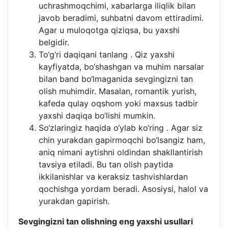
uchrashmoqchimi, xabarlarga iliqlik bilan
javob beradimi, suhbatni davom ettiradimi.
Agar u muloqotga qiziqsa, bu yaxshi
belgidir.
To‘g‘ri daqiqani tanlang . Qiz yaxshi
kayfiyatda, bo‘shashgan va muhim narsalar
bilan band bo‘lmaganida sevgingizni tan
olish muhimdir. Masalan, romantik yurish,
kafeda qulay oqshom yoki maxsus tadbir
yaxshi daqiqa bo‘lishi mumkin.
So‘zlaringiz haqida o‘ylab ko‘ring . Agar siz
chin yurakdan gapirmoqchi bo‘lsangiz ham,
aniq nimani aytishni oldindan shakllantirish
tavsiya etiladi. Bu tan olish paytida
ikkilanishlar va keraksiz tashvishlardan
qochishga yordam beradi. Asosiysi, halol va
yurakdan gapirish.
Sevgingizni tan olishning eng yaxshi usullari