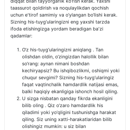
diqqat bilan tayyorgarlik ko‘rish kerak. Yaxshi
taassurot qoldirish va noqulaylikdan qochish
uchun e'tirof samimiy va o‘ylangan bo‘lishi kerak.
Sizning his-tuyg‘ularingizni eng yaxshi tarzda
ifoda etishingizga yordam beradigan ba'zi
qadamlar:
O‘z his-tuyg‘ularingizni aniqlang . Tan
olishdan oldin, o‘zingizdan halollik bilan
so‘rang: aynan nimani boshdan
kechiryapsiz? Bu ishqibozlikmi, oshiqmi yoki
chuqur sevgimi? Sizning his-tuyg‘ularingiz
faqat vaqtinchalik hamdardlik natijasi emas,
balki haqiqiy ekanligiga ishonch hosil qiling.
U sizga nisbatan qanday fikrda ekanligini
bilib oling . Qiz o‘zaro hamdardlik his
qiladimi yoki yo‘qligini tushunishga harakat
qiling. Siz uning xatti-harakatlaridan bilib
olishingiz mumkin: u siz bilan