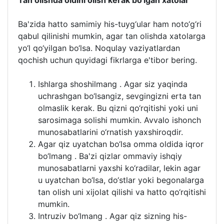
Tan olishda oldini olish kerak bo‘lgan xatolar
Ba'zida hatto samimiy his-tuyg‘ular ham noto‘g‘ri
qabul qilinishi mumkin, agar tan olishda xatolarga
yo‘l qo‘yilgan bo‘lsa. Noqulay vaziyatlardan
qochish uchun quyidagi fikrlarga e'tibor bering.
Ishlarga shoshilmang . Agar siz yaqinda
uchrashgan bo‘lsangiz, sevgingizni erta tan
olmaslik kerak. Bu qizni qo‘rqitishi yoki uni
sarosimaga solishi mumkin. Avvalo ishonch
munosabatlarini o‘rnatish yaxshiroqdir.
Agar qiz uyatchan bo‘lsa omma oldida iqror
bo‘lmang . Ba'zi qizlar ommaviy ishqiy
munosabatlarni yaxshi ko‘radilar, lekin agar
u uyatchan bo‘lsa, do‘stlar yoki begonalarga
tan olish uni xijolat qilishi va hatto qo‘rqitishi
mumkin.
Intruziv bo‘lmang . Agar qiz sizning his-