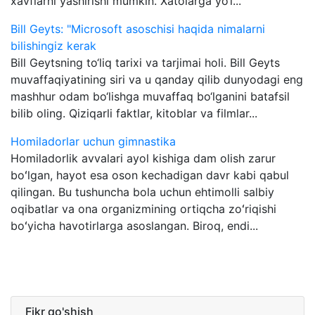
xavflarni yashirishi mumkin. Xatolarga yo‘l...
Bill Geyts: "Microsoft asoschisi haqida nimalarni
bilishingiz kerak
Bill Geytsning to‘liq tarixi va tarjimai holi. Bill Geyts
muvaffaqiyatining siri va u qanday qilib dunyodagi eng
mashhur odam bo‘lishga muvaffaq bo‘lganini batafsil
bilib oling. Qiziqarli faktlar, kitoblar va filmlar...
Homiladorlar uchun gimnastika
Homiladorlik avvalari ayol kishiga dam olish zarur
boʻlgan, hayot esa oson kechadigan davr kabi qabul
qilingan. Bu tushuncha bola uchun ehtimolli salbiy
oqibatlar va ona organizmining ortiqcha zoʻriqishi
boʻyicha havotirlarga asoslangan. Biroq, endi...
Fikr qo'shish