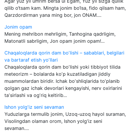
Agar yuz yil umrim bersa ul Egam, Yuz yil sizga qullik
qilib o‘tsam kam. Mingta jonim bo‘lsa, fido qilsam ham,
Qarzdordirman yana ming bor, jon ONAM....
Jonim opam
Mening mehribon mehrligim, Tanhogina qadrligim,
Matonatli sabrligim, Jon opam jonim opam!...
Chaqaloqlarda qorin dam boʼlishi – sabablari, belgilari
va bartaraf etish yoʼllari
Chaqaloqlarda qorin dam boʼlishi yoki tibbiyot tilida
meteorizm – bolalarda koʼp kuzatiladigan jiddiy
muammolardan biridir. Ichak boʼshliqlarida toʼplanib
qolgan gaz ichak devorlari kengayishi, nerv oxirlarini
taʼsirlashi va ogʼriq keltirib...
Ishon yolg'iz seni sevaman
Yuduzlarga termulib jonim, Uzoq-uzoq hayol suraman,
Visolingdan olaman orom, Ishon yolg'iz seni
sevaman....