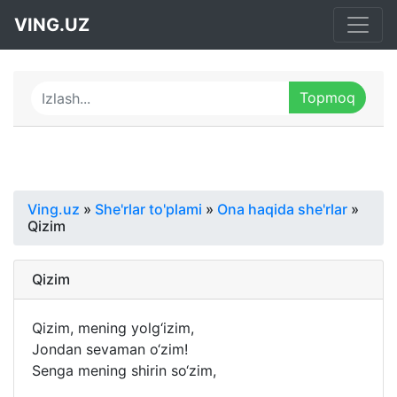
VING.UZ
Ving.uz
»
She'rlar to'plami
»
Ona haqida she'rlar
»
Qizim
Qizim
Qizim, mening yolg‘izim,
Jondan sevaman o‘zim!
Senga mening shirin so‘zim,