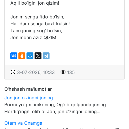
Aqlli bo‘lgin, jon qizim!
Jonim senga fido bo‘lsin,
Har dam senga baxt kulsin!
Tanu joning sog‘ bo‘lsin,
Jonimdan aziz QIZIM
3-07-2026, 10:33
135
O'hshash ma'lumotlar
Jon jon o‘zingni joning
Bormi yo‘qmi imkoning, Og‘rib qolganda joning
Hordig‘ingni olib ol Jon, jon o‘zingni joning...
Otam va Onamga