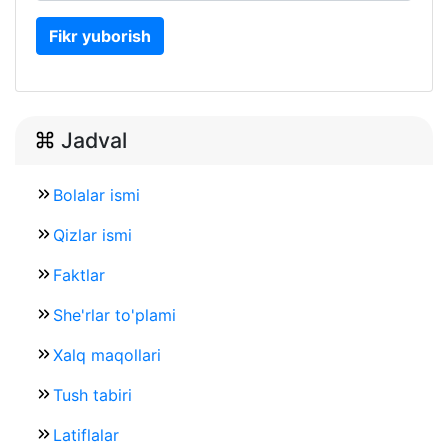
Fikr yuborish
Jadval
Bolalar ismi
Qizlar ismi
Faktlar
She'rlar to'plami
Xalq maqollari
Tush tabiri
Latiflalar