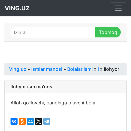
VING.UZ
Ving.uz
»
Ismlar manosi
»
Bolalar ismi
»
I
» Ilohyor
Ilohyor ism ma'nosi
Alloh qo‘llovchi, panohiga oluvchi bola