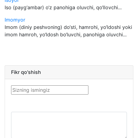
Isoyor
Iso (payg‘ambar) o‘z panohiga oluvchi, qo‘llovchi...
Imomyor
Imom (diniy peshvoning) do‘sti, hamrohi, yo‘ldoshi yoki
imom hamroh, yo‘ldosh bo‘luvchi, panohiga oluvchi...
Fikr qo'shish