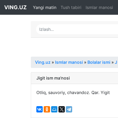
VING.UZ
Yangi matin
Tush tabiri
Ismlar manosi
Ving.uz
»
Ismlar manosi
»
Bolalar ismi
»
J
Jigit ism ma'nosi
Otliq, sauvoriy, chavandoz. Qar. Yigit