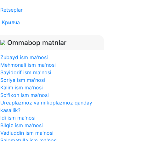
Retseplar
Крилча
Ommabop matnlar
Zubayd ism ma'nosi
Mehmonali ism ma'nosi
Sayidorif ism ma'nosi
Soriya ism ma'nosi
Kalim ism ma'nosi
So‘fixon ism ma'nosi
Ureaplazmoz va mikoplazmoz qanday
kasallik?
Idi ism ma'nosi
Bilqiz ism ma'nosi
Vadiuddin ism ma'nosi
Salomatulla ism ma'nosi