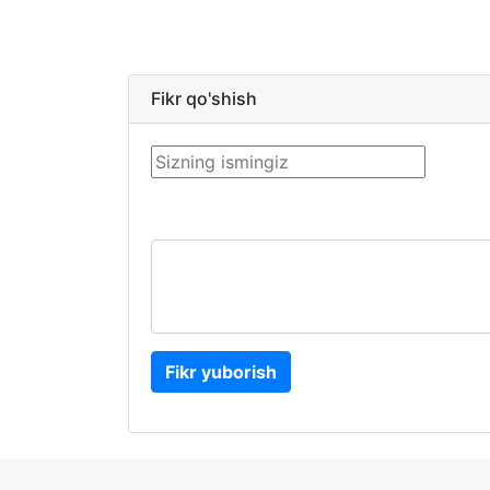
Fikr qo'shish
Fikr yuborish