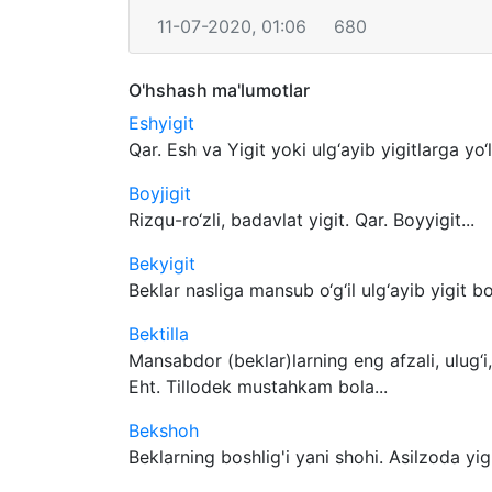
11-07-2020, 01:06
680
O'hshash ma'lumotlar
Eshyigit
Qar. Esh va Yigit yoki ulg‘ayib yigitlarga yo‘l
Boyjigit
Rizqu-ro‘zli, badavlat yigit. Qar. Boyyigit...
Bekyigit
Beklar nasliga mansub o‘g‘il ulg‘ayib yigit b
Bektilla
Mansabdor (beklar)larning eng afzali, ulug‘i
Eht. Tillodek mustahkam bola...
Bekshoh
Beklarning boshlig'i yani shohi. Asilzoda yig