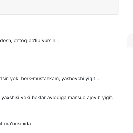
dosh, o‘rtoq bo‘lib yursin...
o‘lsin yoki berk-mustahkam, yashovchi yigit...
, yaxshisi yoki beklar avlodiga mansub ajoyib yigit.
it ma'nosinida...