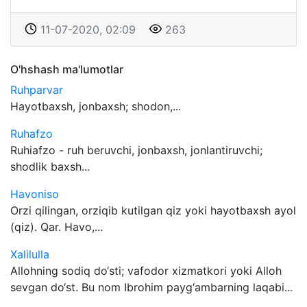
11-07-2020, 02:09
263
O'hshash ma'lumotlar
Ruhparvar
Hayotbaxsh, jonbaxsh; shodon,...
Ruhafzo
Ruhiafzo - ruh beruvchi, jonbaxsh, jonlantiruvchi;
shodlik baxsh...
Havoniso
Orzi qilingan, orziqib kutilgan qiz yoki hayotbaxsh ayol
(qiz). Qar. Havo,...
Xalilulla
Allohning sodiq do‘sti; vafodor xizmatkori yoki Alloh
sevgan do‘st. Bu nom Ibrohim payg‘ambarning laqabi...