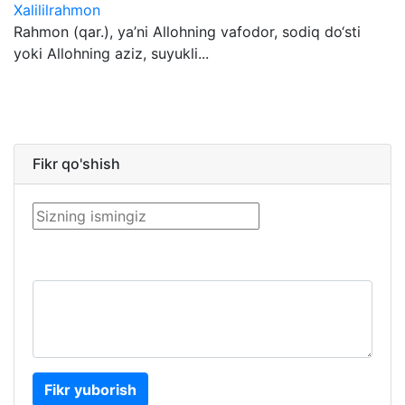
Xalililrahmon
Rahmon (qar.), ya’ni Allohning vafodor, sodiq do‘sti
yoki Allohning aziz, suyukli...
Fikr qo'shish
Fikr yuborish