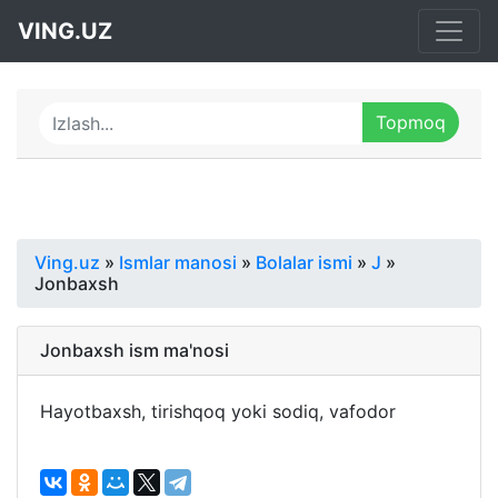
VING.UZ
Ving.uz
»
Ismlar manosi
»
Bolalar ismi
»
J
»
Jonbaxsh
Jonbaxsh ism ma'nosi
Hayotbaxsh, tirishqoq yoki sodiq, vafodor